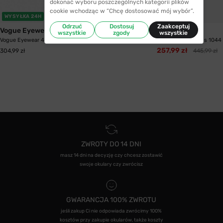
dokonać wyboru poszczególnych kategorii plików
cookie wchodząc w “Chcę dostosować mój wybór”.
WYSYŁKA 24H
WYSYŁKA 24H
Odrzuć
Dostosuj
Zaakceptuj
Vogue Eyewear
HUGO
wszystkie
zgody
wszystkie
Vogue Eyewear 4088 997 52
Oprawki Hugo Boss 1044
257,99 zł
304,99 zł
445,99 zł
ZWROTY DO 14 DNI
masz 14 dni na decyzję czy chcesz zostawić
swoje okulary czy zwrócisz
GWARANCJA 100% ZWROTU
jeśli zakup Ci nie odpowiada zwrócimy 100%
kosztów przy zakupie okularów, także koszty