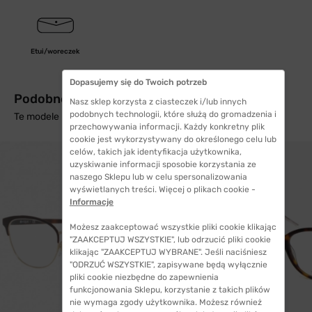
Etui/woreczek
Dopasujemy się do Twoich potrzeb
Podobne produkty z wysyłką w 24h
Nasz sklep korzysta z ciasteczek i/lub innych
podobnych technologii, które służą do gromadzenia i
Te modele mogą Cię zainteresować
przechowywania informacji. Każdy konkretny plik
cookie jest wykorzystywany do określonego celu lub
celów, takich jak identyfikacja użytkownika,
uzyskiwanie informacji sposobie korzystania ze
naszego Sklepu lub w celu spersonalizowania
wyświetlanych treści. Więcej o plikach cookie -
Informacje
Możesz zaakceptować wszystkie pliki cookie klikając
"ZAAKCEPTUJ WSZYSTKIE", lub odrzucić pliki cookie
klikając "ZAAKCEPTUJ WYBRANE". Jeśli naciśniesz
"ODRZUĆ WSZYSTKIE", zapisywane będą wyłącznie
pliki cookie niezbędne do zapewnienia
funkcjonowania Sklepu, korzystanie z takich plików
nie wymaga zgody użytkownika. Możesz również