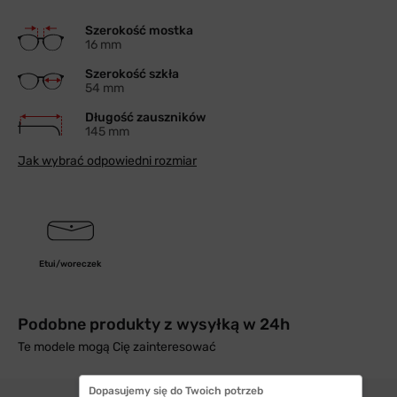
Szerokość mostka
16 mm
Szerokość szkła
54 mm
Długość zauszników
145 mm
Jak wybrać odpowiedni rozmiar
Etui/woreczek
Podobne produkty z wysyłką w 24h
Te modele mogą Cię zainteresować
Dopasujemy się do Twoich potrzeb