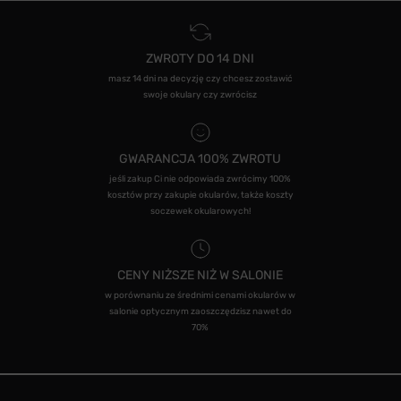
ZWROTY DO 14 DNI
masz 14 dni na decyzję czy chcesz zostawić
swoje okulary czy zwrócisz
GWARANCJA 100% ZWROTU
jeśli zakup Ci nie odpowiada zwrócimy 100%
kosztów przy zakupie okularów, także koszty
soczewek okularowych!
CENY NIŻSZE NIŻ W SALONIE
w porównaniu ze średnimi cenami okularów w
salonie optycznym zaoszczędzisz nawet do
70%