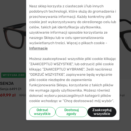
Nasz sklep korzysta z ciasteczek i/lub innych
podobnych technologii, które służą do gromadzenia i
przechowywania informacji. Każdy konkretny plik
cookie jest wykorzystywany do określonego celu lub
celów, takich jak identyfikacja użytkownika,
uzyskiwanie informacji sposobie korzystania ze
naszego Sklepu lub w celu spersonalizowania
wyświetlanych treści. Więcej o plikach cookie -
Informacje
Możesz zaakceptować wszystkie pliki cookie klikając
"ZAAKCEPTUJ WSZYSTKIE", lub odrzucić pliki cookie
klikając "ZAAKCEPTUJ WYBRANE". Jeśli naciśniesz
"ODRZUĆ WSZYSTKIE", zapisywane będą wyłącznie
WYSYŁKA 24H
WYSYŁKA 24H
pliki cookie niezbędne do zapewnienia
SENJA
SENJA
funkcjonowania Sklepu, korzystanie z takich plików
Senja 6491 C1
Senja 6515 C1
nie wymaga zgody użytkownika. Możesz również
69,99 zł
89,99 zł
199,99 zł
199,99 zł
dokonać wyboru poszczególnych kategorii plików
cookie wchodząc w “Chcę dostosować mój wybór”.
Odrzuć
Dostosuj
Zaakceptuj
wszystkie
zgody
wszystkie