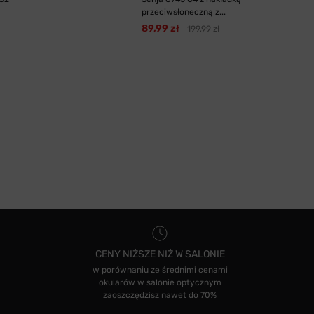
przeciwsłoneczną z...
89,99 zł
199,99 zł
CENY NIŻSZE NIŻ W SALONIE
w porównaniu ze średnimi cenami
okularów w salonie optycznym
zaoszczędzisz nawet do 70%