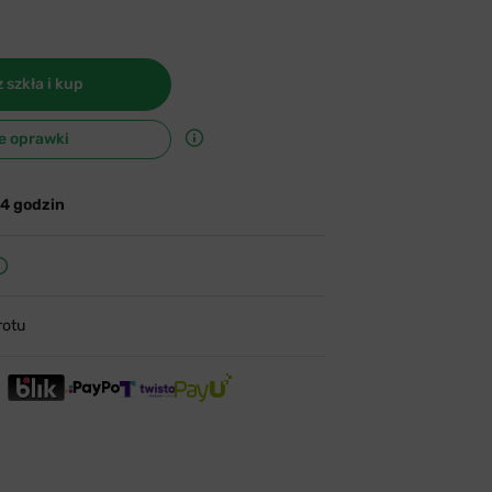
 szkła i kup
e oprawki
24 godzin
rotu