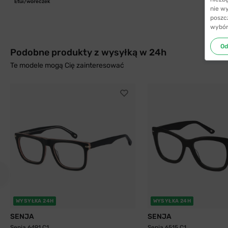
Etui/woreczek
nie w
poszc
wybór
Od
Podobne produkty z wysyłką w 24h
Te modele mogą Cię zainteresować
WYSYŁKA 24H
WYSYŁKA 24H
SENJA
SENJA
Senja 6491 C1
Senja 6515 C1