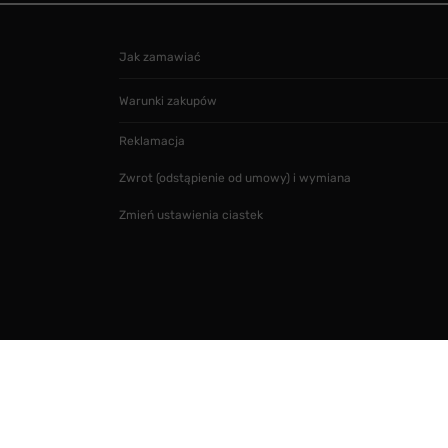
Jak zamawiać
Warunki zakupów
Reklamacja
Zwrot (odstąpienie od umowy) i wymiana
Zmień ustawienia ciastek
Projekt i realizacja
SMARTMAGE