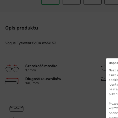
Opis produktu
Vogue Eyewear 5604 W656 53
Dopas
Szerokość mostka
17 mm
Nasz s
służą
Długość zauszników
Jak wybra
cookie
140 mm
identy
nasze
plikac
Możes
WSZYST
naciś
niezb