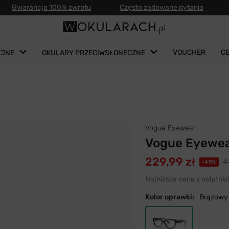
Gwarancja 100% zwrotu
Często zadawane pytania
VOUCHER
C
YJNE
OKULARY PRZECIWSŁONECZNE
Vogue Eyewear
Vogue Eyewea
229,99 zł
41
-45%
Najniższa cena z ostatnic
Kolor oprawki:
Brązowy