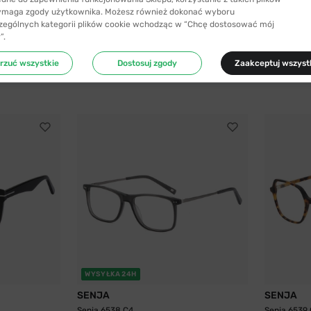
ymaga zgody użytkownika. Możesz również dokonać wyboru
zególnych kategorii plików cookie wchodząc w “Chcę dostosować mój
”.
rzuć wszystkie
Dostosuj zgody
Zaakceptuj wszyst
WYSYŁKA 24H
SENJA
SENJA
Senja 6538 C4
Senja 6539