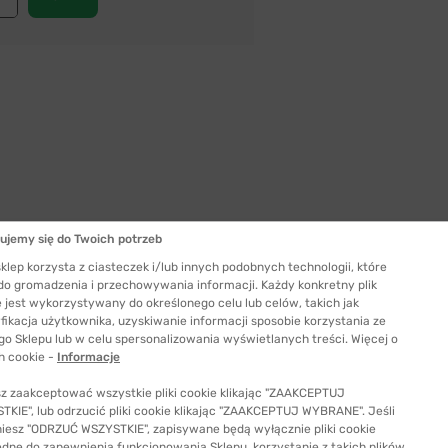
ujemy się do Twoich potrzeb
Szerokość szkła
53 mm
klep korzysta z ciasteczek i/lub innych podobnych technologii, które
 do gromadzenia i przechowywania informacji. Każdy konkretny plik
ć odpowiedni rozmiar
 jest wykorzystywany do określonego celu lub celów, takich jak
fikacja użytkownika, uzyskiwanie informacji sposobie korzystania ze
go Sklepu lub w celu spersonalizowania wyświetlanych treści. Więcej o
h cookie -
Informacje
z zaakceptować wszystkie pliki cookie klikając "ZAAKCEPTUJ
KIE", lub odrzucić pliki cookie klikając "ZAAKCEPTUJ WYBRANE". Jeśli
niesz "ODRZUĆ WSZYSTKIE", zapisywane będą wyłącznie pliki cookie
ędne do zapewnienia funkcjonowania Sklepu, korzystanie z takich plików