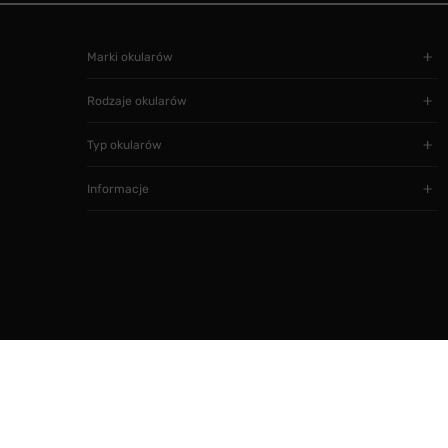
Marki okularów
Rodzaje okularów
Typ okularów
Informacje