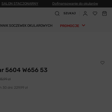
SALON STACJONARNY
Dofinansowanie do okularów
SZUKAJ
ENNIK SOCZEWEK OKULAROWYCH
PROMOCJE
r 5604 W656 53
5,99 zł
h 30 dni:
229,99 zł