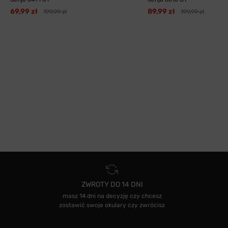
69,99 zł
89,99 zł
199,99 zł
199,99 zł
ZWROTY DO 14 DNI
masz 14 dni na decyzję czy chcesz
zostawić swoje okulary czy zwrócisz