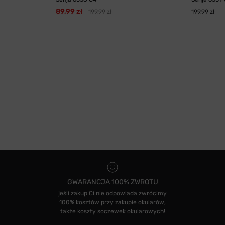
89,99 zł
199,99 zł
199,99 zł
GWARANCJA 100% ZWROTU
jeśli zakup Ci nie odpowiada zwrócimy
100% kosztów przy zakupie okularów,
także koszty soczewek okularowych!