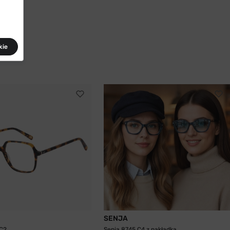
kie
SENJA
 C2
Senja 8745 C4 z nakładką