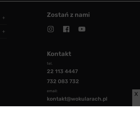
Zostań z nami
Kontakt
tel.
22 113 4447
732 083 732
email:
X
kontakt@wokularach.pl