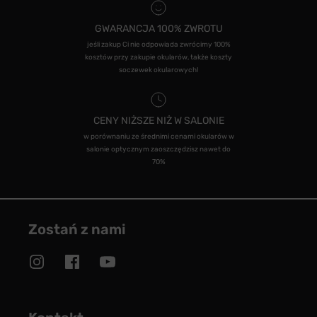
GWARANCJA 100% ZWROTU
jeśli zakup Ci nie odpowiada zwrócimy 100%
kosztów przy zakupie okularów, także koszty
soczewek okularowych!
CENY NIŻSZE NIŻ W SALONIE
w porównaniu ze średnimi cenami okularów w
salonie optycznym zaoszczędzisz nawet do
70%
Zostań z nami