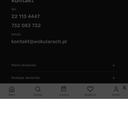
Kontakt
tel.
22 113 4447
732 083 732
email:
kontakt@wokularach.pl
Marki okularów
Rodzaje okularów
X
Typ okularów
Start
Szukaj
Koszyk
Ulubione
Konto
Informacje
Jak zamawiać