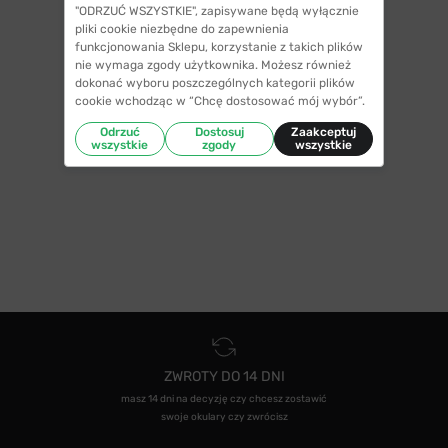
"ODRZUĆ WSZYSTKIE", zapisywane będą wyłącznie
pliki cookie niezbędne do zapewnienia
funkcjonowania Sklepu, korzystanie z takich plików
nie wymaga zgody użytkownika. Możesz również
dokonać wyboru poszczególnych kategorii plików
cookie wchodząc w “Chcę dostosować mój wybór”.
Odrzuć
Dostosuj
Zaakceptuj
wszystkie
zgody
wszystkie
ZWROTY DO 14 DNI
masz 14 dni na decyzję czy chcesz zostawić
swoje okulary czy zwrócisz