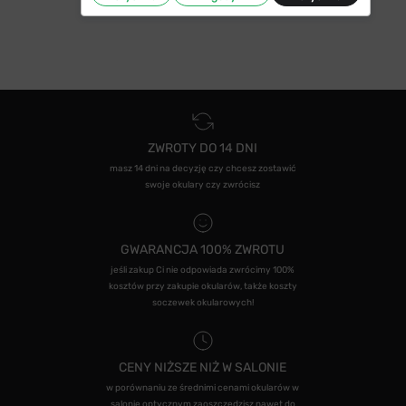
ZWROTY DO 14 DNI
masz 14 dni na decyzję czy chcesz zostawić
swoje okulary czy zwrócisz
GWARANCJA 100% ZWROTU
jeśli zakup Ci nie odpowiada zwrócimy 100%
kosztów przy zakupie okularów, także koszty
soczewek okularowych!
CENY NIŻSZE NIŻ W SALONIE
w porównaniu ze średnimi cenami okularów w
salonie optycznym zaoszczędzisz nawet do