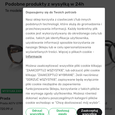
Podobne produkty z wysyłką w 24h
Te modele mogą Cię zainteresować
Dopasujemy się do Twoich potrzeb
Nasz sklep korzysta z ciasteczek i/lub innych
podobnych technologii, które służą do gromadzenia i
przechowywania informacji. Każdy konkretny plik
cookie jest wykorzystywany do określonego celu lub
celów, takich jak identyfikacja użytkownika,
uzyskiwanie informacji sposobie korzystania ze
naszego Sklepu lub w celu spersonalizowania
wyświetlanych treści. Więcej o plikach cookie -
Informacje
Możesz zaakceptować wszystkie pliki cookie klikając
"ZAAKCEPTUJ WSZYSTKIE", lub odrzucić pliki cookie
klikając "ZAAKCEPTUJ WYBRANE". Jeśli naciśniesz
"ODRZUĆ WSZYSTKIE", zapisywane będą wyłącznie
pliki cookie niezbędne do zapewnienia
funkcjonowania Sklepu, korzystanie z takich plików
WYSYŁKA 24H
WYSYŁKA 24H
nie wymaga zgody użytkownika. Możesz również
dokonać wyboru poszczególnych kategorii plików
Prada
Persol
cookie wchodząc w “Chcę dostosować mój wybór”.
Prada A07V 07R1O1 52
Persol 3337V 95 52
579,99 zł
720,99 zł
987,99 zł
Odrzuć
Dostosuj
Zaakceptuj
wszystkie
zgody
wszystkie