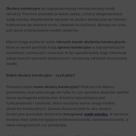
Okulary korekcyjne
są najpopularniejszą metodą korekcji wady
refrakcji. Powinna posiadać je każda osoba, u której zdiagnozowano
wadę wzroku. Współcześnie oprawki na okulary korekcyjne są również
traktowane jak element mody i dodatek do stylizacji, dlatego na rynku
jest spore zróżnicowanie modeli okularów.
Klienci mogą wybierać wiele
różnych marek okularów korekcyjnych
,
które w swoim portfolio mają
oprawy korekcyjne
w najrozmaitszych
kształtach, rozmiarach i kolorach. W ten sposób każdy, kogo interesuje
zakup nowych oprawek okularowych, ma szansę odnaleźć wymarzony
model.
Dobre okulary korekcyjne – czyli jakie?
Planujesz kupić
nowe okulary korekcyjne
? Podczas ich doboru
powinniśmy brać pod uwagę nie tylko to, czy oprawka okularów spełnia
nasze wymagania estetyczne. W końcu najważniejsza jest
funkcjonalność i solidność, która wyróżnia warte uwagi modele
okularów korekcyjnych. Zawsze kluczowe jest to, aby okulary
korekcyjne pozwalały skutecznie
korygować
wadę wzroku
. W oprawce
możesz mieć szkła korygujące krótkowzroczność, dalekowzroczność, a
także astygmatyzm czy prezbiopię.