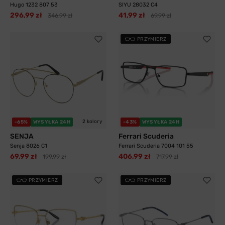
Hugo 1232 807 53
SIYU 28032 C4
296,99 zł
41,99 zł
346,99 zł
69,99 zł
PRZYMIERZ
2 kolory
-65%
WYSYŁKA 24H
-43%
WYSYŁKA 24H
SENJA
Ferrari Scuderia
Senja 8026 C1
Ferrari Scuderia 7004 101 55
69,99 zł
406,99 zł
199,99 zł
717,99 zł
PRZYMIERZ
PRZYMIERZ