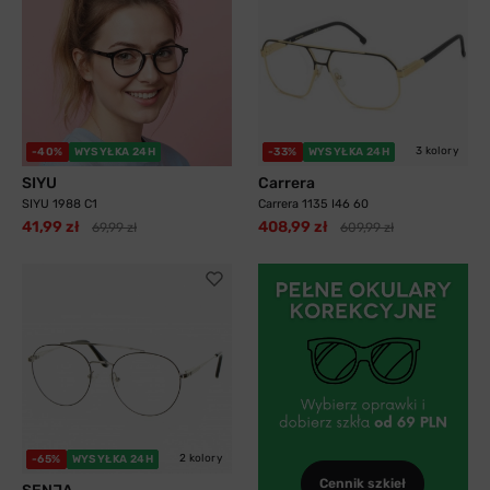
3 kolory
-40%
WYSYŁKA 24H
-33%
WYSYŁKA 24H
SIYU
Carrera
SIYU 1988 C1
Carrera 1135 I46 60
41,99 zł
408,99 zł
69,99 zł
609,99 zł
2 kolory
-65%
WYSYŁKA 24H
Cennik szkieł