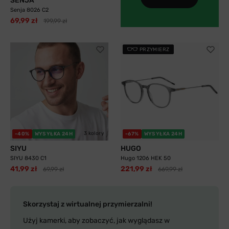
SENJA
Senja 8026 C2
69,99 zł
199,99 zł
PRZYMIERZ
3 kolory
-40%
WYSYŁKA 24H
-67%
WYSYŁKA 24H
SIYU
HUGO
SIYU 8430 C1
Hugo 1206 HEK 50
41,99 zł
221,99 zł
69,99 zł
669,99 zł
Skorzystaj z wirtualnej przymierzalni!
Użyj kamerki, aby zobaczyć, jak wyglądasz w