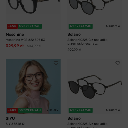
5 kolorów
-45%
WYSYŁKA 24H
WYSYŁKA 24H
Moschino
Solano
Moschino MOS 622 807 53
Solano 90225 C z nakładką
przeciwsłoneczną z...
329,99 zł
604,99 zł
299,99 zł
2 kolory
5 kolorów
-40%
WYSYŁKA 24H
WYSYŁKA 24H
SIYU
Solano
SIYU 8318 C1
Solano 90225 A z nakładką
przeciwsłoneczną z...