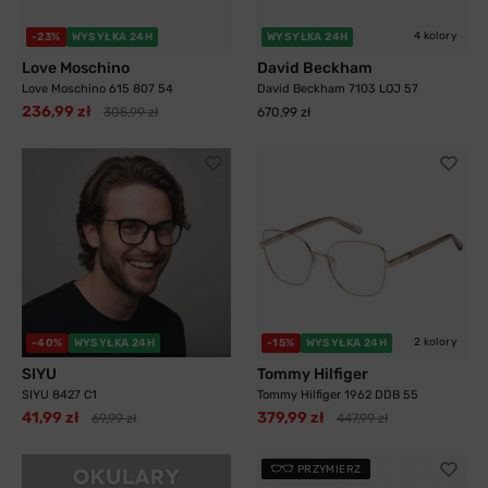
4 kolory
-23%
WYSYŁKA 24H
WYSYŁKA 24H
Love Moschino
David Beckham
Love Moschino 615 807 54
David Beckham 7103 LOJ 57
236,99 zł
305,99 zł
670,99 zł
2 kolory
-40%
WYSYŁKA 24H
-15%
WYSYŁKA 24H
SIYU
Tommy Hilfiger
SIYU 8427 C1
Tommy Hilfiger 1962 DDB 55
41,99 zł
379,99 zł
69,99 zł
447,99 zł
PRZYMIERZ