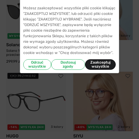
Możesz zaakceptować wszystkie pliki cookie klikając
"ZAAKCEPTUJ WSZYSTKIE", lub odrzucić pliki cookie
klikając "ZAAKCEPTUJ WYBRANE". Jeśli naciśniesz
"ODRZUĆ WSZYSTKIE", zapisywane będą wyłącznie
pliki cookie niezbędne do zapewnienia
funkcjonowania Sklepu, korzystanie z takich plików
5 kolorów
2 kolory
WYSYŁKA 24H
-40%
WYSYŁKA 24H
nie wymaga zgody użytkownika. Możesz również
Solano
SIYU
dokonać wyboru poszczególnych kategorii plików
Solano 10204 B z nakładką
SIYU 1990 C1
cookie wchodząc w “Chcę dostosować mój wybór”.
przeciwsłoneczną z...
41,99 zł
69,99 zł
299,99 zł
Odrzuć
Dostosuj
Zaakceptuj
wszystkie
zgody
wszystkie
PRZYMIERZ
3 kolory
2 kolory
-14%
WYSYŁKA 24H
-40%
WYSYŁKA 24H
HUGO
SIYU