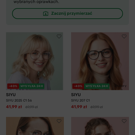
wybranych oprawkach.
Zacznij przymierzać
2 kolory
-40%
WYSYŁKA 24H
-40%
WYSYŁKA 24H
SIYU
SIYU
SIYU 2025 C1 56
SIYU 207 C1
41,99 zł
41,99 zł
69,99 zł
69,99 zł