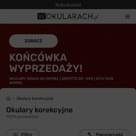
14 dni na zwrot
ZOBACZ
KOŃCÓWKA
WYPRZEDAŻY!
OKULARY SENJA OD 29,99ZŁ | GEPETTO DO -54% | SIYU SUN
49,99ZŁ
Okulary korekcyjne
Okulary korekcyjne
19216 produktów
Filtry
Popularność