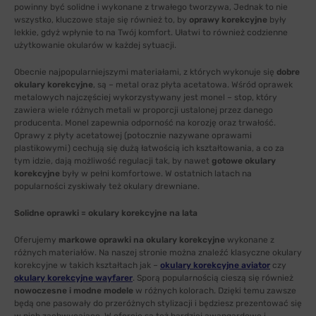
powinny być solidne i wykonane z trwałego tworzywa, Jednak to nie
wszystko, kluczowe staje się również to, by
oprawy korekcyjne
były
lekkie, gdyż wpłynie to na Twój komfort. Ułatwi to również codzienne
użytkowanie okularów w każdej sytuacji.
Obecnie najpopularniejszymi materiałami, z których wykonuje się
dobre
okulary korekcyjne
, są – metal oraz płyta acetatowa. Wśród oprawek
metalowych najczęściej wykorzystywany jest monel – stop, który
zawiera wiele różnych metali w proporcji ustalonej przez danego
producenta. Monel zapewnia odporność na korozję oraz trwałość.
Oprawy z płyty acetatowej (potocznie nazywane oprawami
plastikowymi) cechują się dużą łatwością ich kształtowania, a co za
tym idzie, dają możliwość regulacji tak, by nawet
gotowe okulary
korekcyjne
były w pełni komfortowe. W ostatnich latach na
popularności zyskiwały też okulary drewniane.
Solidne oprawki = okulary korekcyjne na lata
Oferujemy
markowe oprawki na okulary korekcyjne
wykonane z
różnych materiałów. Na naszej stronie można znaleźć klasyczne okulary
korekcyjne w takich kształtach jak –
okulary korekcyjne aviator
czy
okulary korekcyjne wayfarer
. Sporą popularnością cieszą się również
nowoczesne i modne modele
w różnych kolorach. Dzięki temu zawsze
będą one pasowały do przeróżnych stylizacji i będziesz prezentować się