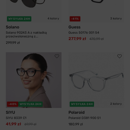
4 kolory
3 kolory
WYSYŁKA 24H
-41%
Solano
Guess
Solano 90243 A z nakładką
Guess 50176 001 54
przeciwsłoneczną z...
277,99 zł
470,99 zł
299,99 zł
2 kolory
-40%
WYSYŁKA 24H
WYSYŁKA 24H
SIYU
Polaroid
SIYU 8339 C1
Polaroid D381 900 51
41,99 zł
69,99 zł
180,99 zł