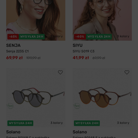
2 kolory
3 kolory
-65%
WYSYŁKA 24H
-40%
WYSYŁKA 24H
SENJA
SIYU
Senja 2235 C1
SIYU 5019 C3
69,99 zł
41,99 zł
199,99 zł
69,99 zł
3 kolory
3 kolory
WYSYŁKA 24H
WYSYŁKA 24H
Solano
Solano
Solano 90148 C z nakładką
Solano 90148 F z nakładką