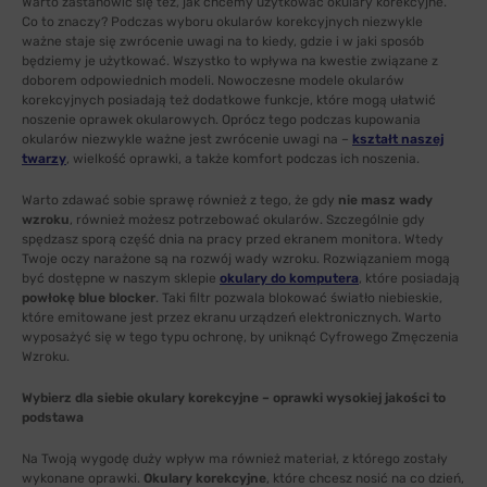
Warto zastanowić się też, jak chcemy użytkować okulary korekcyjne.
Co to znaczy? Podczas wyboru okularów korekcyjnych niezwykle
ważne staje się zwrócenie uwagi na to kiedy, gdzie i w jaki sposób
będziemy je użytkować. Wszystko to wpływa na kwestie związane z
doborem odpowiednich modeli. Nowoczesne modele okularów
korekcyjnych posiadają też dodatkowe funkcje, które mogą ułatwić
noszenie oprawek okularowych. Oprócz tego podczas kupowania
okularów niezwykle ważne jest zwrócenie uwagi na –
kształt naszej
twarzy
, wielkość oprawki, a także komfort podczas ich noszenia.
Warto zdawać sobie sprawę również z tego, że gdy
nie masz wady
wzroku
, również możesz potrzebować okularów. Szczególnie gdy
spędzasz sporą część dnia na pracy przed ekranem monitora. Wtedy
Twoje oczy narażone są na rozwój wady wzroku. Rozwiązaniem mogą
być dostępne w naszym sklepie
okulary do komputera
, które posiadają
powłokę blue blocker
. Taki filtr pozwala blokować światło niebieskie,
które emitowane jest przez ekranu urządzeń elektronicznych. Warto
wyposażyć się w tego typu ochronę, by uniknąć Cyfrowego Zmęczenia
Wzroku.
Wybierz dla siebie okulary korekcyjne – oprawki wysokiej jakości to
podstawa
Na Twoją wygodę duży wpływ ma również materiał, z którego zostały
wykonane oprawki.
Okulary korekcyjne
, które chcesz nosić na co dzień,