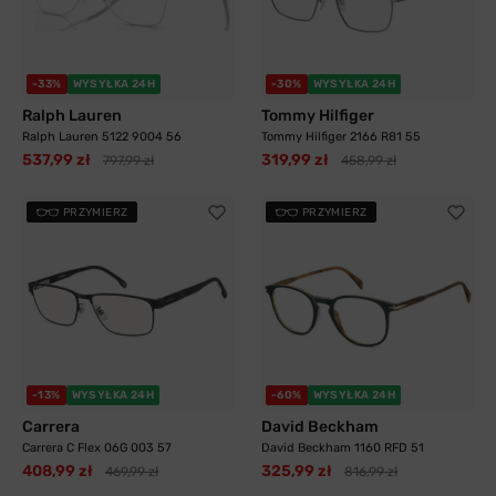
-33%
WYSYŁKA 24H
-30%
WYSYŁKA 24H
Ralph Lauren
Tommy Hilfiger
Ralph Lauren 5122 9004 56
Tommy Hilfiger 2166 R81 55
537,99 zł
319,99 zł
797,99 zł
458,99 zł
PRZYMIERZ
PRZYMIERZ
-13%
WYSYŁKA 24H
-60%
WYSYŁKA 24H
Carrera
David Beckham
Carrera C Flex 06G 003 57
David Beckham 1160 RFD 51
408,99 zł
325,99 zł
469,99 zł
816,99 zł