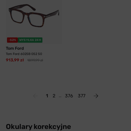
-52%
WYSYŁKA 24H
Tom Ford
Tom Ford 6025B 052 50
913,99 zł
1899,99 zł
1
2
376
377
Okulary korekcyjne