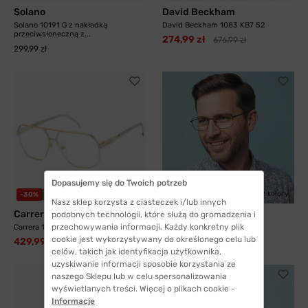
Solano
David Beckham
Solano 10191 G z nakładką
David Beckham 1083 KB7 52
przeciwsłoneczną z...
274,99 zł
676,99 zł
299,99 zł
Dopasujemy się do Twoich potrzeb
3 kolory
2 kolory
-30%
WYSYŁKA 24H
-40%
WYSYŁKA 24H
Nasz sklep korzysta z ciasteczek i/lub innych
Carrera
SIYU
podobnych technologii, które służą do gromadzenia i
przechowywania informacji. Każdy konkretny plik
Carrera 1135 J5G 60
SIYU 35117 C9
cookie jest wykorzystywany do określonego celu lub
429,99 zł
41,99 zł
609,99 zł
69,99 zł
celów, takich jak identyfikacja użytkownika,
uzyskiwanie informacji sposobie korzystania ze
naszego Sklepu lub w celu spersonalizowania
wyświetlanych treści. Więcej o plikach cookie -
Informacje