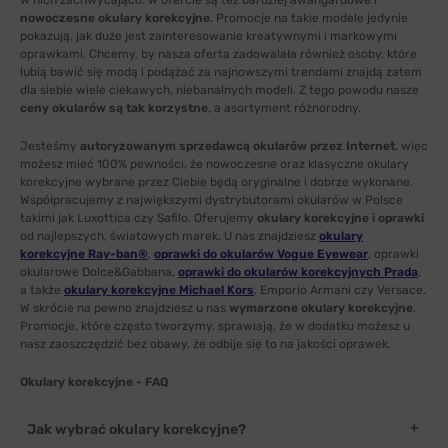
w nich zachwycająco. W ofercie są też bardziej awangardowe i
nowoczesne okulary korekcyjne
. Promocje na takie modele jedynie
pokazują, jak duże jest zainteresowanie kreatywnymi i markowymi
oprawkami. Chcemy, by nasza oferta zadowalała również osoby, które
lubią bawić się modą i podążać za najnowszymi trendami znajdą zatem
dla siebie wiele ciekawych, niebanalnych modeli. Z tego powodu nasze
ceny okularów są tak korzystne
, a asortyment różnorodny.
Jesteśmy
autoryzowanym sprzedawcą okularów przez Internet
, więc
możesz mieć 100% pewności, że nowoczesne oraz klasyczne okulary
korekcyjne wybrane przez Ciebie będą oryginalne i dobrze wykonane.
Współpracujemy z największymi dystrybutorami okularów w Polsce
takimi jak Luxottica czy Safilo. Oferujemy
okulary korekcyjne i oprawki
od najlepszych, światowych marek. U nas znajdziesz
okulary
korekcyjne Ray-ban®
,
oprawki do okularów Vogue Eyewear
, oprawki
okularowe Dolce&Gabbana,
oprawki do okularów korekcyjnych Prada
,
a także
okulary korekcyjne Michael Kors
, Emporio Armani czy Versace.
W skrócie na pewno znajdziesz u nas
wymarzone okulary korekcyjne
.
Promocje, które często tworzymy, sprawiają, że w dodatku możesz u
nasz zaoszczędzić bez obawy, że odbije się to na jakości oprawek.
Okulary korekcyjne - FAQ
Jak wybrać okulary korekcyjne?