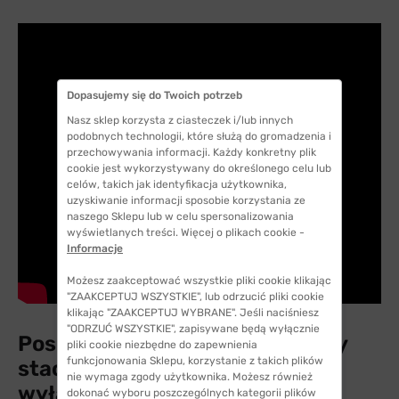
Dopasujemy się do Twoich potrzeb
Nasz sklep korzysta z ciasteczek i/lub innych
podobnych technologii, które służą do gromadzenia i
przechowywania informacji. Każdy konkretny plik
cookie jest wykorzystywany do określonego celu lub
celów, takich jak identyfikacja użytkownika,
uzyskiwanie informacji sposobie korzystania ze
naszego Sklepu lub w celu spersonalizowania
wyświetlanych treści. Więcej o plikach cookie -
Informacje
Możesz zaakceptować wszystkie pliki cookie klikając
"ZAAKCEPTUJ WSZYSTKIE", lub odrzucić pliki cookie
klikając "ZAAKCEPTUJ WYBRANE". Jeśli naciśniesz
"ODRZUĆ WSZYSTKIE", zapisywane będą wyłącznie
Posiadamy nasz salon optyczny
pliki cookie niezbędne do zapewnienia
funkcjonowania Sklepu, korzystanie z takich plików
stacjonarny, czy sprzedajemy
nie wymaga zgody użytkownika. Możesz również
wyłącznie online?
dokonać wyboru poszczególnych kategorii plików