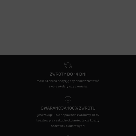
ZWROTY DO 14 DNI
masz 14 dni na decyzję czy chcesz zostawić
swoje okulary czy zwrócisz
GWARANCJA 100% ZWROTU
jeśli zakup Ci nie odpowiada zwrócimy 100%
kosztów przy zakupie okularów, także koszty
soczewek okularowych!