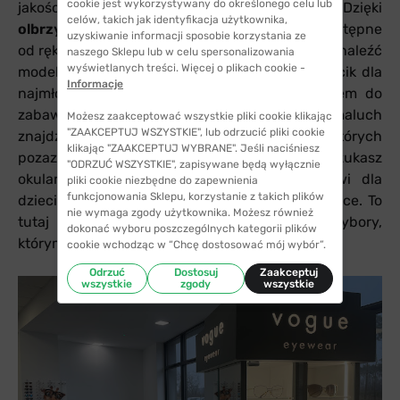
cookie jest wykorzystywany do określonego celu lub
jakości widzenia na każdą odległość. Dzięki
celów, takich jak identyfikacja użytkownika,
olbrzymiemiu wyborowi okularów
, które są dostępne
uzyskiwanie informacji sposobie korzystania ze
od ręki do przymierzenia, każdy ma możliwość znaleźć
naszego Sklepu lub w celu spersonalizowania
wyświetlanych treści. Więcej o plikach cookie -
model dla siebie. Na miejscu czeka również kącik dla
Informacje
najmłodszych z okularami dla dzieci i miejscem do
zabawy. To tutaj, nawet najbardziej kreatywny maluch
Możesz zaakceptować wszystkie pliki cookie klikając
"ZAAKCEPTUJ WSZYSTKIE", lub odrzucić pliki cookie
znajdzie dla siebie wymarzone okulary, których
klikając "ZAAKCEPTUJ WYBRANE". Jeśli naciśniesz
pozazdroszczą rówieśnicy. Natomiast jeśli szukasz
"ODRZUĆ WSZYSTKIE", zapisywane będą wyłącznie
okularów dla siebie, dzięki naszemu kącikowi dla
pliki cookie niezbędne do zapewnienia
funkcjonowania Sklepu, korzystanie z takich plików
dzieci możesz w całości skupić się na przymiarce. To
nie wymaga zgody użytkownika. Możesz również
tutaj maluch ma do dyspozycji kreatywne przybory,
dokonać wyboru poszczególnych kategorii plików
którymi zajmie sobie czas.
cookie wchodząc w “Chcę dostosować mój wybór”.
Odrzuć
Dostosuj
Zaakceptuj
wszystkie
zgody
wszystkie