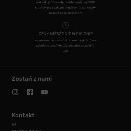
jeśli zakup Ci nie odpowiada zwrócimy 100%
kosztów przy zakupie okularów, także koszty
soczewek okularowych!
CENY NIŻSZE NIŻ W SALONIE
w porównaniu ze średnimi cenami okularów w
salonie optycznym zaoszczędzisz nawet do
70%
Zostań z nami
Kontakt
tel.