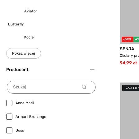
Aviator
Butterfly
Kocie
-59%
WY
SENJA
Pokaż więcej
Okulary pr
94,99 zł
Producent
Szukaj
PR
Anne Marii
Armani Exchange
Boss