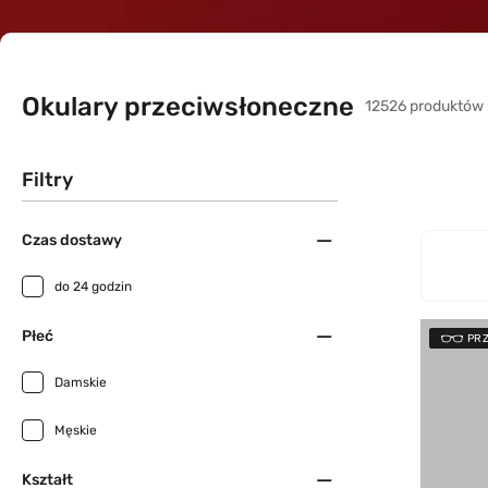
Okulary przeciwsłoneczne
12526 produktów
Filtry
Czas dostawy
do 24 godzin
Płeć
PR
Damskie
Męskie
Kształt