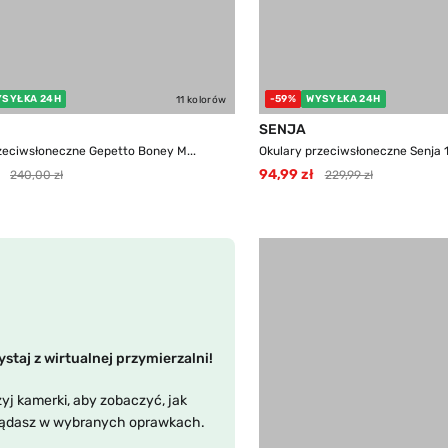
YSYŁKA 24H
-59%
WYSYŁKA 24H
11 kolorów
SENJA
zeciwsłoneczne Gepetto Boney M...
Okulary przeciwsłoneczne Senja 11
94,99 zł
240,00 zł
229,99 zł
staj z wirtualnej przymierzalni!
yj kamerki, aby zobaczyć, jak
ądasz w wybranych oprawkach.