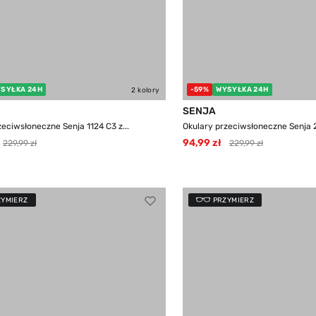
SYŁKA 24H
-59%
WYSYŁKA 24H
2 kolory
SENJA
zeciwsłoneczne Senja 1124 C3 z...
Okulary przeciwsłoneczne Senja 
94,99 zł
229,99 zł
229,99 zł
ZYMIERZ
PRZYMIERZ