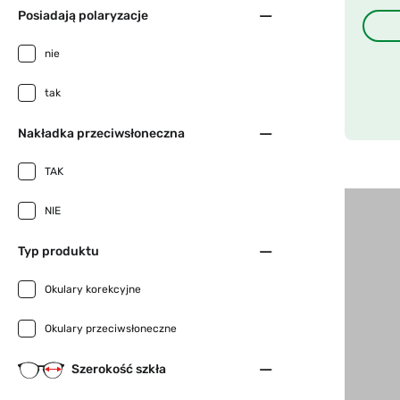
Posiadają polaryzacje
nie
tak
Nakładka przeciwsłoneczna
TAK
NIE
Typ produktu
Okulary korekcyjne
Okulary przeciwsłoneczne
Szerokość szkła