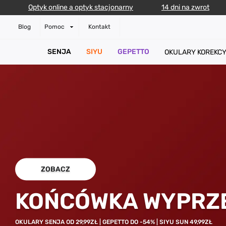
Optyk online a optyk stacjonarny
14 dni na zwrot
Blog
Pomoc
Kontakt
SENJA
SIYU
GEPETTO
OKULARY KOREKC
ZOBACZ
KOŃCÓWKA WYPRZ
OKULARY SENJA OD 29,99ZŁ | GEPETTO DO -54% | SIYU SUN 49,99ZŁ