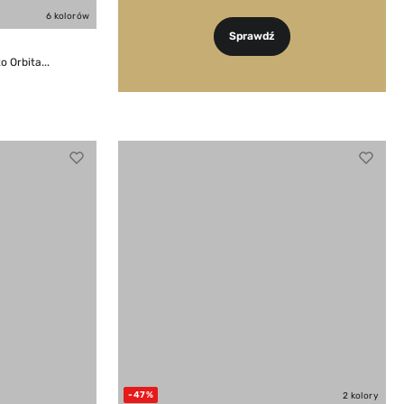
6 kolorów
Sprawdź
 Orbita...
-47%
2 kolory