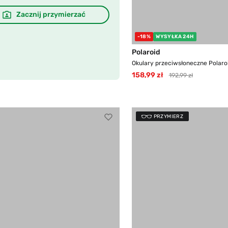
Zacznij przymierzać
-18%
WYSYŁKA 24H
Polaroid
Okulary przeciwsłoneczne Polaroid
158,99 zł
192,99 zł
PRZYMIERZ