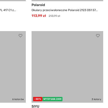
Polaroid
 417 C1 z...
Okulary przeciwsłoneczne Polaroid 2123 D51 57...
113,99 zł
213,99 zł
-50%
WYSYŁKA 24H
6 kolorów
3 kolory
SIYU