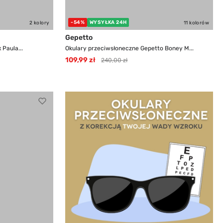
-54%
WYSYŁKA 24H
2 kolory
11 kolorów
Gepetto
Paula...
Okulary przeciwsłoneczne Gepetto Boney M...
109,99 zł
240,00 zł