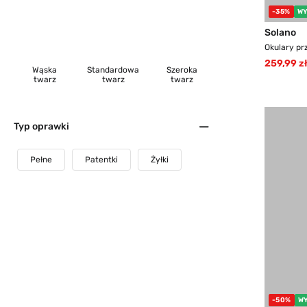
-35%
WY
Solano
Okulary pr
259,99 z
Wąska
Standardowa
Szeroka
twarz
twarz
twarz
Typ oprawki
Pełne
Patentki
Żyłki
-50%
W