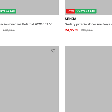
SYŁKA 24H
-59%
WYSYŁKA 24H
SENJA
zeciwsłoneczne Polaroid 7029 807 68...
Okulary przeciwsłoneczne Senja x 
94,99 zł
220,99 zł
229,99 zł