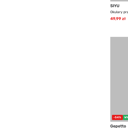
SIYU
Okulary pr
49,99 zł
-54%
W
Gepetto