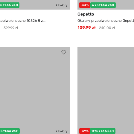
SYŁKA 24H
-54%
WYSYŁKA 24H
2 kolory
Gepetto
zeciwsłoneczne 10526 B z...
Okulary przeciwsłoneczne Gepetto
ł
109,99 zł
399,99 zł
240,00 zł
YSYŁKA 24H
-59%
WYSYŁKA 24H
2 kolory