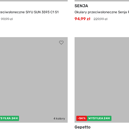
SENJA
zeciwsłoneczne SIYU SUN 3593 C1 51
Okulary przeciwsłoneczne Senja PL
94,99 zł
99,99 zł
229,99 zł
YSYŁKA 24H
-54%
WYSYŁKA 24H
4 kolory
Gepetto