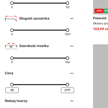
0
151
-39%
WY
Polaroid
Długość zausznika
Okulary pr
133,99 zł
0
1301
Szerokość mostka
0
156
Cena
Rodzaj twarzy