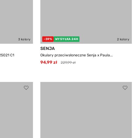
-59%
WYSYŁKA 24H
3 kolory
2 kolory
SENJA
25021 C1
Okulary przeciwsłoneczne Senja x Paula...
94,99 zł
229,99 zł