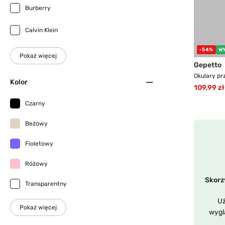
Burberry
Calvin Klein
-54%
W
Pokaż więcej
Gepetto
Okulary pr
Kolor
109,99 zł
Czarny
Beżowy
Fioletowy
Różowy
Skorzy
Transparentny
Uż
Pokaż więcej
wygl