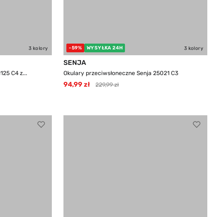
-59%
WYSYŁKA 24H
3 kolory
3 kolory
SENJA
25 C4 z...
Okulary przeciwsłoneczne Senja 25021 C3
94,99 zł
229,99 zł