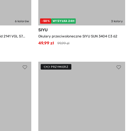
-50%
WYSYŁKA 24H
6 kolorów
3 kolory
SIYU
 2141 VGL 57...
Okulary przeciwsłoneczne SIYU SUN 3404 C3 62
49,99 zł
99,99 zł
PRZYMIERZ