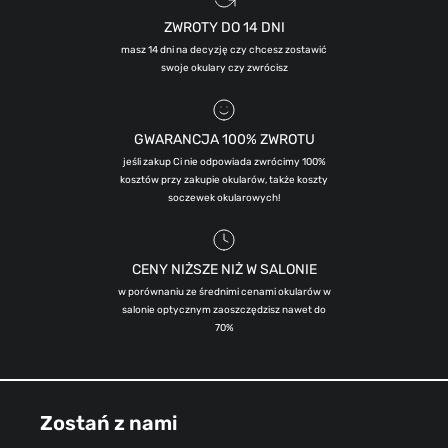
ZWROTY DO 14 DNI
masz 14 dni na decyzję czy chcesz zostawić
swoje okulary czy zwrócisz
GWARANCJA 100% ZWROTU
jeśli zakup Ci nie odpowiada zwrócimy 100%
kosztów przy zakupie okularów, także koszty
soczewek okularowych!
CENY NIŻSZE NIŻ W SALONIE
w porównaniu ze średnimi cenami okularów w
salonie optycznym zaoszczędzisz nawet do
70%
Zostań z nami