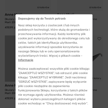
6 kolorów
6 kolorów
Anne Marii
Anne Marii
Dopasujemy się do Twoich potrzeb
Okulary Przeciwsłoneczne Anne
Okulary Przeciwsłoneczne Anne
Marii 20064 B z...
Marii 20064 D z...
Nasz sklep korzysta z ciasteczek i/lub innych
419,99 zł
419,99 zł
podobnych technologii, które służą do gromadzenia i
przechowywania informacji. Każdy konkretny plik
cookie jest wykorzystywany do określonego celu lub
celów, takich jak identyfikacja użytkownika,
uzyskiwanie informacji sposobie korzystania ze
naszego Sklepu lub w celu spersonalizowania
wyświetlanych treści. Więcej o plikach cookie -
Informacje
Możesz zaakceptować wszystkie pliki cookie klikając
"ZAAKCEPTUJ WSZYSTKIE", lub odrzucić pliki cookie
klikając "ZAAKCEPTUJ WYBRANE". Jeśli naciśniesz
6 kolorów
4 kolory
"ODRZUĆ WSZYSTKIE", zapisywane będą wyłącznie
Anne Marii
Anne Marii
pliki cookie niezbędne do zapewnienia
Okulary Przeciwsłoneczne Anne
Okulary Przeciwsłoneczne Anne
funkcjonowania Sklepu, korzystanie z takich plików
Marii 20064 E z...
Marii 20065 A z...
nie wymaga zgody użytkownika. Możesz również
419,99 zł
419,99 zł
dokonać wyboru poszczególnych kategorii plików
cookie wchodząc w “Chcę dostosować mój wybór”.