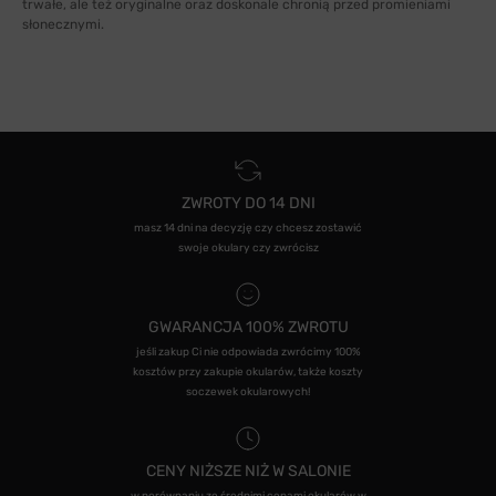
trwałe, ale też oryginalne oraz doskonale chronią przed promieniami
słonecznymi.
ZWROTY DO 14 DNI
masz 14 dni na decyzję czy chcesz zostawić
swoje okulary czy zwrócisz
GWARANCJA 100% ZWROTU
jeśli zakup Ci nie odpowiada zwrócimy 100%
kosztów przy zakupie okularów, także koszty
soczewek okularowych!
CENY NIŻSZE NIŻ W SALONIE