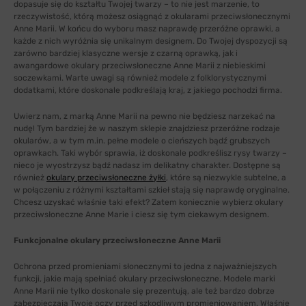
dopasuje się do kształtu Twojej twarzy – to nie jest marzenie, to
rzeczywistość, którą możesz osiągnąć z okularami przeciwsłonecznymi
Anne Marii. W końcu do wyboru masz naprawdę przeróżne oprawki, a
każde z nich wyróżnia się unikalnym designem. Do Twojej dyspozycji są
zarówno bardziej klasyczne wersje z czarną oprawką, jak i
awangardowe okulary przeciwsłoneczne Anne Marii z niebieskimi
soczewkami. Warte uwagi są również modele z folklorystycznymi
dodatkami, które doskonale podkreślają kraj, z jakiego pochodzi firma.
Uwierz nam, z marką Anne Marii na pewno nie będziesz narzekać na
nudę! Tym bardziej że w naszym sklepie znajdziesz przeróżne rodzaje
okularów, a w tym m.in. pełne modele o cieńszych bądź grubszych
oprawkach. Taki wybór sprawia, iż doskonale podkreślisz rysy twarzy –
nieco je wyostrzysz bądź nadasz im delikatny charakter. Dostępne są
również
okulary przeciwsłoneczne żyłki
, które są niezwykle subtelne, a
w połączeniu z różnymi kształtami szkieł stają się naprawdę oryginalne.
Chcesz uzyskać właśnie taki efekt? Zatem koniecznie wybierz okulary
przeciwsłoneczne Anne Marie i ciesz się tym ciekawym designem.
Funkcjonalne okulary przeciwsłoneczne Anne Marii
Ochrona przed promieniami słonecznymi to jedna z najważniejszych
funkcji, jakie mają spełniać okulary przeciwsłoneczne. Modele marki
Anne Marii nie tylko doskonale się prezentują, ale też bardzo dobrze
zabezpieczają Twoje oczy przed szkodliwym promieniowaniem. Właśnie