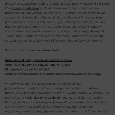
dlatego poszczególne modele zostały zaopatrzone w soczewki z filtrem
UV i
okulary z polaryzacją
. Dzięki temu zapomnisz o nadmiernym
mrużeniu oczu po wyjściu na zewnątrz – po prostu zyskasz właściwe
spojrzenie na otaczający Cię świat. Szczególnie jest to ważne, jeżeli
przebywasz w nasłonecznionym miejscu. Możesz też założyć okulary
przeciwsłoneczne Anne Marii zarówno latem, jak i zimą. W końcu w
trakcie urlopu w górach również potrzebujesz właściwej ochrony dla
Twoich oczu. Zadbaj zatem o bezpieczeństwo oraz komfort w każdej
sytuacji, a właśnie to zapewnią Ci funkcjonalne okulary z filtrem UV.
Sprawdź też inne
okulary Anne Marii
:
Anne Marii okulary przeciwsłoneczne damskie
Anne Marii okulary przeciwsłoneczne męskie
Okulary korekcyjne Anne Marii
Okulary przeciwsłoneczne Anne Marii dostosowane do każdego
W naszym sklepie znajdziesz szeroki wybór okularów
przeciwsłonecznych Anne Marii, dlatego bez problemu znajdziesz
model, który jest dostosowany do kształtu Twojej twarzy. Wystarczy, że
postawisz na
kocie okulary przeciwsłoneczne
, prostokątne, owalne
bądź geometryczne. W ten sposób zamaskujesz pewne niedoskonałości,
ale też uwydatnisz swoje atuty. Zwróć też uwagę na rozmiar
wybranego modelu i ciesz się wyjątkowymi okularami, które są nie tylko