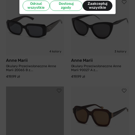
Odrzuć
Dostosuj
Zaakceptuj
wszystkie
zgody
wszystkie
4 kolory
3 kolory
Anne Marii
Anne Marii
Okulary Przeciwsłoneczne Anne
Okulary Przeciwsłoneczne Anne
Marii 20065 B z...
Marii 90027 A z...
419,99 zł
419,99 zł