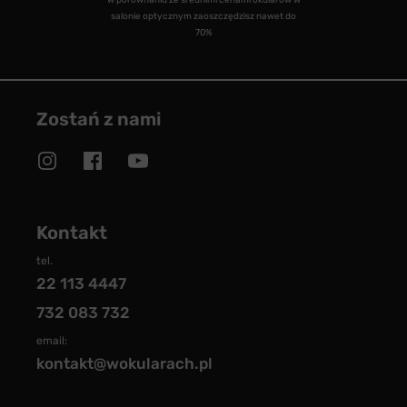
w porównaniu ze średnimi cenami okularów w
salonie optycznym zaoszczędzisz nawet do
70%
Zostań z nami
Kontakt
tel.
22 113 4447
732 083 732
email:
kontakt@wokularach.pl