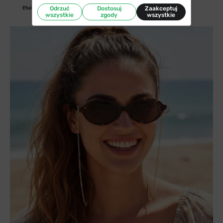
Etui/woreczek
Odrzuć
Ściereczka w zestawie
Dostosuj
Zaakceptuj
filtr UV
wszystkie
zgody
wszystkie