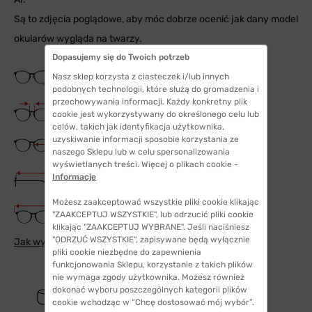
Są to zdjęcia poglądowe, aby móc dobrze ocenić jak dany model
okularów wygląda na twarzy.
Dopasujemy się do Twoich potrzeb
Wysokość soczewki
Nasz sklep korzysta z ciasteczek i/lub innych
39 mm
podobnych technologii, które służą do gromadzenia i
przechowywania informacji. Każdy konkretny plik
Szerokość mostka
cookie jest wykorzystywany do określonego celu lub
18 mm
celów, takich jak identyfikacja użytkownika,
Szerokość szkła
uzyskiwanie informacji sposobie korzystania ze
53 mm
naszego Sklepu lub w celu spersonalizowania
wyświetlanych treści. Więcej o plikach cookie -
Długość zauszników
Informacje
143 mm
Możesz zaakceptować wszystkie pliki cookie klikając
Szerokość oprawki
"ZAAKCEPTUJ WSZYSTKIE", lub odrzucić pliki cookie
143 mm
klikając "ZAAKCEPTUJ WYBRANE". Jeśli naciśniesz
"ODRZUĆ WSZYSTKIE", zapisywane będą wyłącznie
Jak wybrać odpowiedni rozmiar
pliki cookie niezbędne do zapewnienia
funkcjonowania Sklepu, korzystanie z takich plików
nie wymaga zgody użytkownika. Możesz również
dokonać wyboru poszczególnych kategorii plików
cookie wchodząc w “Chcę dostosować mój wybór”.