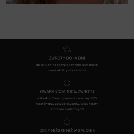
ZWROTY DO 14 DNI
masz 14 dni na decyzję czy chcesz zostawić
swoje okulary czy zwrócisz
GWARANCJA 100% ZWROTU
jeśli zakup Ci nie odpowiada zwrócimy 100%
kosztów przy zakupie okularów, także koszty
soczewek okularowych!
CENY NIŻSZE NIŻ W SALONIE