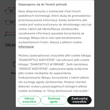
Dopasujemy się do Twoich potrzeb
Szerokość mostka
Nasz sklep korzysta z ciasteczek i/lub innych
16 mm
podobnych technologii, które służą do gromadzenia i
przechowywania informacji. Każdy konkretny plik
Szerokość szkła
54 mm
cookie jest wykorzystywany do określonego celu lub
celów, takich jak identyfikacja użytkownika,
Długość zauszników
uzyskiwanie informacji sposobie korzystania ze
140 mm
naszego Sklepu lub w celu spersonalizowania
wyświetlanych treści. Więcej o plikach cookie -
Jak wybrać odpowiedni rozmiar
Informacje
Możesz zaakceptować wszystkie pliki cookie klikając
"ZAAKCEPTUJ WSZYSTKIE", lub odrzucić pliki cookie
klikając "ZAAKCEPTUJ WYBRANE". Jeśli naciśniesz
"ODRZUĆ WSZYSTKIE", zapisywane będą wyłącznie
pliki cookie niezbędne do zapewnienia
Etui/woreczek
funkcjonowania Sklepu, korzystanie z takich plików
nie wymaga zgody użytkownika. Możesz również
dokonać wyboru poszczególnych kategorii plików
cookie wchodząc w “Chcę dostosować mój wybór”.
Odrzuć
Dostosuj
Zaakceptuj
wszystkie
zgody
wszystkie