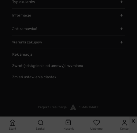
Typ okularów
Informacje
Jak zamawiać
Warunki zakupów
Reklamacja
Zwrot (odstąpienie od umowy) i wymiana
Zmień ustawienia ciastek
Projekt i realizacja
SMARTMAGE
X
Start
Szukaj
Koszyk
Ulubione
Konto