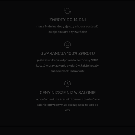
ZWROTY DO 14 DNI
masz 14 dni na decyzję czy chcesz zostawić
swoje okulary czy zwrócisz
GWARANCJA 100% ZWROTU
jeśli zakup Ci nie odpowiada zwrócimy 100%
kosztów przy zakupie okularów, także koszty
soczewek okularowych!
CENY NIŻSZE NIŻ W SALONIE
w porównaniu ze średnimi cenami okularów w
salonie optycznym zaoszczędzisz nawet do
70%