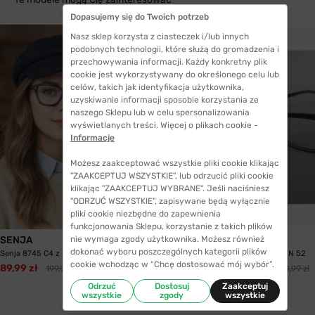
Dopasujemy się do Twoich potrzeb
Nasz sklep korzysta z ciasteczek i/lub innych
podobnych technologii, które służą do gromadzenia i
przechowywania informacji. Każdy konkretny plik
cookie jest wykorzystywany do określonego celu lub
celów, takich jak identyfikacja użytkownika,
uzyskiwanie informacji sposobie korzystania ze
naszego Sklepu lub w celu spersonalizowania
wyświetlanych treści. Więcej o plikach cookie -
Informacje
Możesz zaakceptować wszystkie pliki cookie klikając
"ZAAKCEPTUJ WSZYSTKIE", lub odrzucić pliki cookie
klikając "ZAAKCEPTUJ WYBRANE". Jeśli naciśniesz
"ODRZUĆ WSZYSTKIE", zapisywane będą wyłącznie
pliki cookie niezbędne do zapewnienia
WYSYŁKA 24H
funkcjonowania Sklepu, korzystanie z takich plików
SENJA
Max Mara
nie wymaga zgody użytkownika. Możesz również
dokonać wyboru poszczególnych kategorii plików
Senja 8745 C4 z nakładką przeciwsłoneczną z...
Max Mara 1052 D5N 52
cookie wchodząc w “Chcę dostosować mój wybór”.
89,99 zł
405,99 zł
199,99 zł
658,99 zł
Odrzuć
Dostosuj
Zaakceptuj
wszystkie
zgody
wszystkie