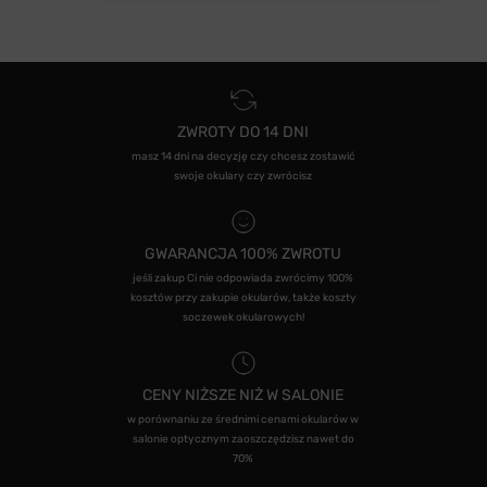
ZWROTY DO 14 DNI
masz 14 dni na decyzję czy chcesz zostawić
swoje okulary czy zwrócisz
GWARANCJA 100% ZWROTU
jeśli zakup Ci nie odpowiada zwrócimy 100%
kosztów przy zakupie okularów, także koszty
soczewek okularowych!
CENY NIŻSZE NIŻ W SALONIE
w porównaniu ze średnimi cenami okularów w
salonie optycznym zaoszczędzisz nawet do
70%