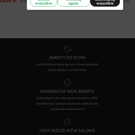
94,99 zł
59,99 zł
249,99 zł
249,99 zł
wszystkie
zgody
wszystkie
ZWROTY DO 14 DNI
masz 14 dni na decyzję czy chcesz zostawić
swoje okulary czy zwrócisz
GWARANCJA 100% ZWROTU
jeśli zakup Ci nie odpowiada zwrócimy 100%
kosztów przy zakupie okularów, także koszty
soczewek okularowych!
CENY NIŻSZE NIŻ W SALONIE