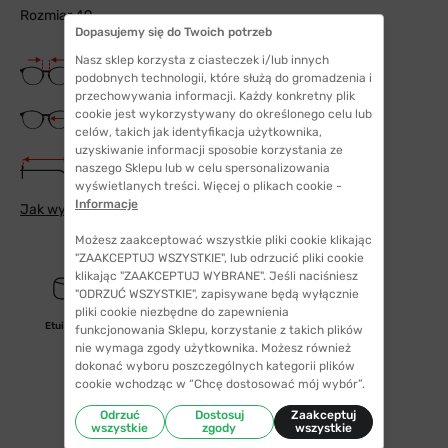
Rozmiar 49
Dopasujemy się do Twoich potrzeb
Nasz sklep korzysta z ciasteczek i/lub innych
Szerokość mostka
23 mm
podobnych technologii, które służą do gromadzenia i
przechowywania informacji. Każdy konkretny plik
Szerokość szkła
cookie jest wykorzystywany do określonego celu lub
49 mm
celów, takich jak identyfikacja użytkownika,
uzyskiwanie informacji sposobie korzystania ze
Długość zauszników
naszego Sklepu lub w celu spersonalizowania
145 mm
wyświetlanych treści. Więcej o plikach cookie -
Informacje
Jak wybrać odpowiedni rozmiar
Możesz zaakceptować wszystkie pliki cookie klikając
"ZAAKCEPTUJ WSZYSTKIE", lub odrzucić pliki cookie
klikając "ZAAKCEPTUJ WYBRANE". Jeśli naciśniesz
"ODRZUĆ WSZYSTKIE", zapisywane będą wyłącznie
pliki cookie niezbędne do zapewnienia
Etui/woreczek
Ściereczka w zestawie
funkcjonowania Sklepu, korzystanie z takich plików
nie wymaga zgody użytkownika. Możesz również
dokonać wyboru poszczególnych kategorii plików
cookie wchodząc w “Chcę dostosować mój wybór”.
Odrzuć
Dostosuj
Zaakceptuj
wszystkie
zgody
wszystkie