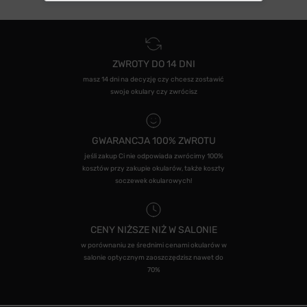
ZWROTY DO 14 DNI
masz 14 dni na decyzję czy chcesz zostawić
swoje okulary czy zwrócisz
GWARANCJA 100% ZWROTU
jeśli zakup Ci nie odpowiada zwrócimy 100%
kosztów przy zakupie okularów, także koszty
soczewek okularowych!
CENY NIŻSZE NIŻ W SALONIE
w porównaniu ze średnimi cenami okularów w
salonie optycznym zaoszczędzisz nawet do
70%