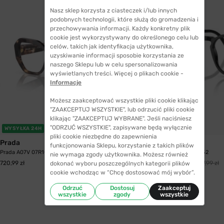
Nasz sklep korzysta z ciasteczek i/lub innych
podobnych technologii, które służą do gromadzenia i
przechowywania informacji. Każdy konkretny plik
cookie jest wykorzystywany do określonego celu lub
celów, takich jak identyfikacja użytkownika,
uzyskiwanie informacji sposobie korzystania ze
naszego Sklepu lub w celu spersonalizowania
wyświetlanych treści. Więcej o plikach cookie -
Informacje
Możesz zaakceptować wszystkie pliki cookie klikając
"ZAAKCEPTUJ WSZYSTKIE", lub odrzucić pliki cookie
klikając "ZAAKCEPTUJ WYBRANE". Jeśli naciśniesz
"ODRZUĆ WSZYSTKIE", zapisywane będą wyłącznie
WYSYŁKA 24H
WYSYŁKA 24H
pliki cookie niezbędne do zapewnienia
Prada
Persol
funkcjonowania Sklepu, korzystanie z takich plików
Prada A07V 07R1O1 52
Persol 3337V 95 52
nie wymaga zgody użytkownika. Możesz również
582,99 zł
720,99 zł
987,99 zł
dokonać wyboru poszczególnych kategorii plików
cookie wchodząc w “Chcę dostosować mój wybór”.
Odrzuć
Dostosuj
Zaakceptuj
wszystkie
zgody
wszystkie