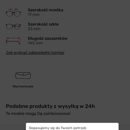
Szerokość mostka
17 mm
Szerokość szkła
53 mm
Długość zauszników
140 mm
Jak wybrać odpowiedni rozmiar
Etui/woreczek
Podobne produkty z wysyłką w 24h
Te modele mogą Cię zainteresować
Dopasujemy się do Twoich potrzeb