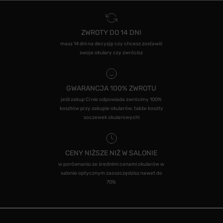
ZWROTY DO 14 DNI
masz 14 dni na decyzję czy chcesz zostawić
swoje okulary czy zwrócisz
GWARANCJA 100% ZWROTU
jeśli zakup Ci nie odpowiada zwrócimy 100%
kosztów przy zakupie okularów, także koszty
soczewek okularowych!
CENY NIŻSZE NIŻ W SALONIE
w porównaniu ze średnimi cenami okularów w
salonie optycznym zaoszczędzisz nawet do
70%