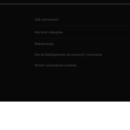
Jak zamawiać
Warunki zakupów
Reklamacja
Zwrot (odstąpienie od umowy) i wymiana
Zmień ustawienia ciastek
Projekt i realizacja
SMARTMAGE