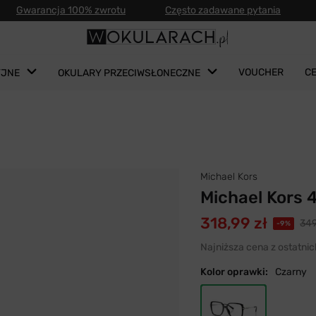
Gwarancja 100% zwrotu
Często zadawane pytania
VOUCHER
C
YJNE
OKULARY PRZECIWSŁONECZNE
Michael Kors
Michael Kors
318,99 zł
349
-9%
Najniższa cena z ostatnic
Kolor oprawki:
Czarny