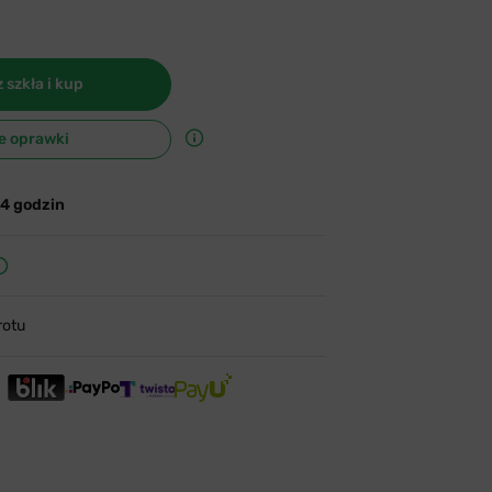
 szkła i kup
e oprawki
24 godzin
rotu