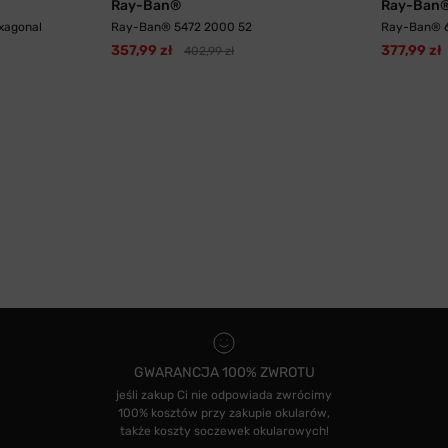
Ray-Ban®
Ray-Ban
xagonal
Ray-Ban® 5472 2000 52
Ray-Ban® 6
357,99 zł
377,99 zł
402,99 zł
GWARANCJA 100% ZWROTU
jeśli zakup Ci nie odpowiada zwrócimy
100% kosztów przy zakupie okularów,
także koszty soczewek okularowych!