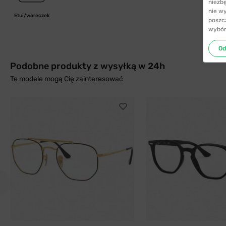
niezb
nie w
Etui/woreczek
poszc
wybór
Od
Podobne produkty z wysyłką w 24h
Te modele mogą Cię zainteresować