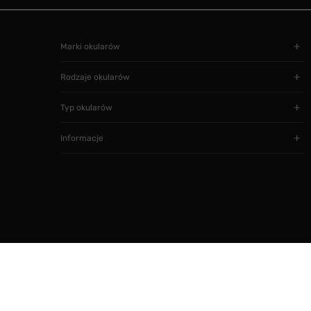
Marki okularów
Rodzaje okularów
Typ okularów
Informacje