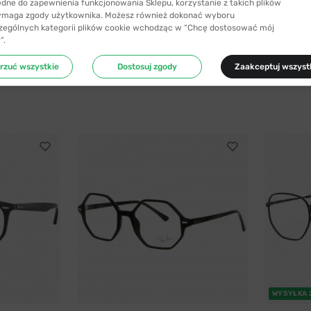
ędne do zapewnienia funkcjonowania Sklepu, korzystanie z takich plików
ymaga zgody użytkownika. Możesz również dokonać wyboru
zególnych kategorii plików cookie wchodząc w “Chcę dostosować mój
”.
rzuć wszystkie
Dostosuj zgody
Zaakceptuj wszyst
WYSYŁKA 