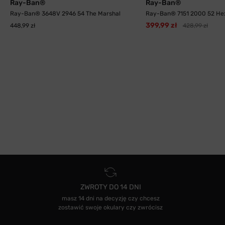
Ray-Ban®
Ray-Ban®
Ray-Ban® 3648V 2946 54 The Marshal
Ray-Ban® 7151 2000 52 He
399,99 zł
448,99 zł
428,99 zł
ZWROTY DO 14 DNI
masz 14 dni na decyzję czy chcesz
zostawić swoje okulary czy zwrócisz