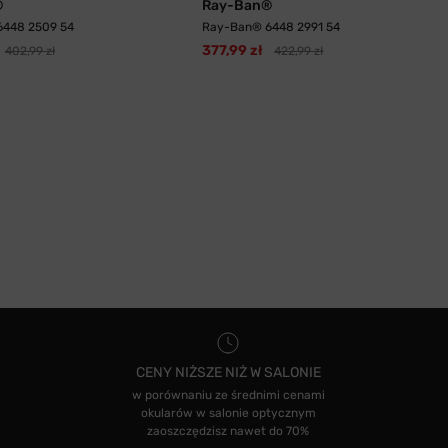
®
Ray-Ban®
448 2509 54
Ray-Ban® 6448 2991 54
377,99 zł
402,99 zł
422,99 zł
CENY NIŻSZE NIŻ W SALONIE
w porównaniu ze średnimi cenami
okularów w salonie optycznym
zaoszczędzisz nawet do 70%