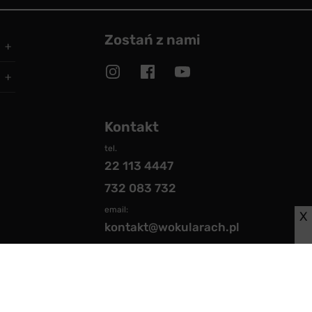
Zostań z nami
Kontakt
tel.
22 113 4447
732 083 732
email:
X
kontakt@wokularach.pl