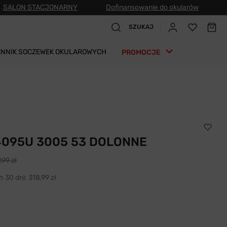
SALON STACJONARNY
Dofinansowanie do okularów
SZUKAJ
ENNIK SOCZEWEK OKULAROWYCH
PROMOCJE
 4095U 3005 53 DOLONNE
,99 zł
h 30 dni:
318,99 zł