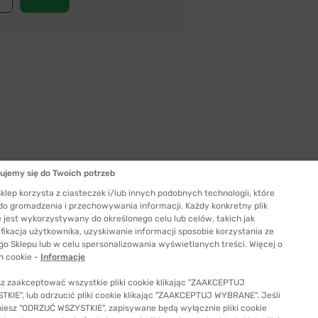
ujemy się do Twoich potrzeb
klep korzysta z ciasteczek i/lub innych podobnych technologii, które
Szerokość szkła
 do gromadzenia i przechowywania informacji. Każdy konkretny plik
53 mm
 jest wykorzystywany do określonego celu lub celów, takich jak
ć odpowiedni rozmiar
fikacja użytkownika, uzyskiwanie informacji sposobie korzystania ze
go Sklepu lub w celu spersonalizowania wyświetlanych treści. Więcej o
h cookie -
Informacje
z zaakceptować wszystkie pliki cookie klikając "ZAAKCEPTUJ
KIE", lub odrzucić pliki cookie klikając "ZAAKCEPTUJ WYBRANE". Jeśli
niesz "ODRZUĆ WSZYSTKIE", zapisywane będą wyłącznie pliki cookie