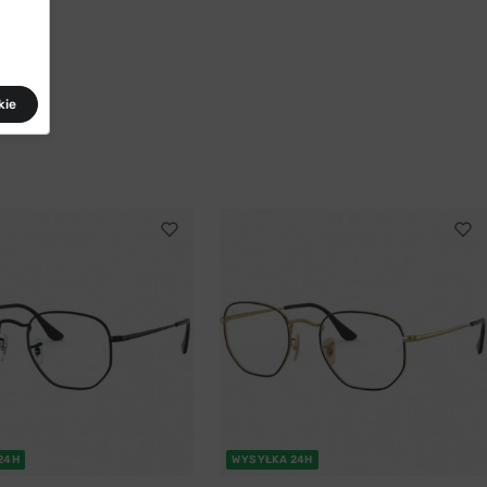
kie
24H
WYSYŁKA 24H