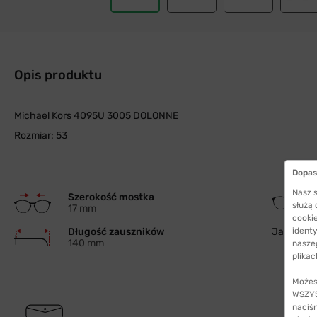
Opis produktu
Michael Kors 4095U 3005 DOLONNE
Rozmiar: 53
Dopas
Nasz s
Szerokość mostka
służą
17 mm
cookie
Długość zauszników
Jak wybra
identy
140 mm
nasze
plikac
Możes
WSZYST
naciś