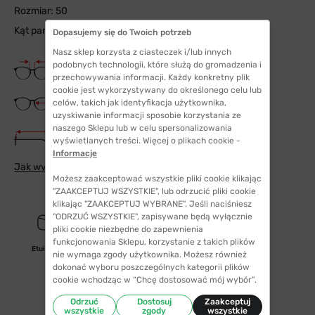
Rozmiar: 50
Kąt pantoskopowy: 7
Dopasujemy się do Twoich potrzeb
Nasz sklep korzysta z ciasteczek i/lub innych
Szerokość mostka
podobnych technologii, które służą do gromadzenia i
19 mm
przechowywania informacji. Każdy konkretny plik
cookie jest wykorzystywany do określonego celu lub
Szerokość szkła
celów, takich jak identyfikacja użytkownika,
50 mm
uzyskiwanie informacji sposobie korzystania ze
naszego Sklepu lub w celu spersonalizowania
Długość zauszników
wyświetlanych treści. Więcej o plikach cookie -
145 mm
Informacje
Jak wybrać odpowiedni rozmiar
Możesz zaakceptować wszystkie pliki cookie klikając
"ZAAKCEPTUJ WSZYSTKIE", lub odrzucić pliki cookie
klikając "ZAAKCEPTUJ WYBRANE". Jeśli naciśniesz
"ODRZUĆ WSZYSTKIE", zapisywane będą wyłącznie
pliki cookie niezbędne do zapewnienia
funkcjonowania Sklepu, korzystanie z takich plików
Etui/woreczek
nie wymaga zgody użytkownika. Możesz również
dokonać wyboru poszczególnych kategorii plików
cookie wchodząc w “Chcę dostosować mój wybór”.
Odrzuć
Dostosuj
Zaakceptuj
wszystkie
zgody
wszystkie