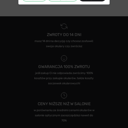
ZWROTY DO 14 DNI
masz 14 dni na decyzję czy chcesz zostawić
swoje okulary czy zwrócisz
GWARANCJA 100% ZWROTU
jeśli zakup Ci nie odpowiada zwrócimy 100%
kosztów przy zakupie okularów, także koszty
soczewek okularowych!
CENY NIŻSZE NIŻ W SALONIE
w porównaniu ze średnimi cenami okularów w
salonie optycznym zaoszczędzisz nawet do
70%