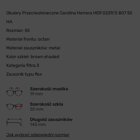
Okulary Przeciwsłoneczne Carolina Herrera HER 0229/S 807 55
HA
Rozmiar: 55
Materiał frontu: octan
Materiał zauszników: metal
Kolor szkieł: brown shaded
Kategoria filtra:3
Zausznik typu flex
Szerokość mostka
19 mm
Szerokość szkła
55 mm
Długość zauszników
145 mm
Jak wybrać odpowiedni rozmiar