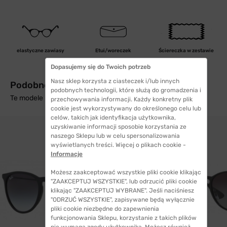
elastyczne zawiasy
Etui/woreczek
Ściereczka w zestawie
Dopasujemy się do Twoich potrzeb
Nasz sklep korzysta z ciasteczek i/lub innych
Podobne produkty z wysyłką w 24h
podobnych technologii, które służą do gromadzenia i
Te modele mogą Cię zainteresować
przechowywania informacji. Każdy konkretny plik
cookie jest wykorzystywany do określonego celu lub
celów, takich jak identyfikacja użytkownika,
uzyskiwanie informacji sposobie korzystania ze
naszego Sklepu lub w celu spersonalizowania
wyświetlanych treści. Więcej o plikach cookie -
Informacje
Możesz zaakceptować wszystkie pliki cookie klikając
"ZAAKCEPTUJ WSZYSTKIE", lub odrzucić pliki cookie
klikając "ZAAKCEPTUJ WYBRANE". Jeśli naciśniesz
"ODRZUĆ WSZYSTKIE", zapisywane będą wyłącznie
pliki cookie niezbędne do zapewnienia
funkcjonowania Sklepu, korzystanie z takich plików