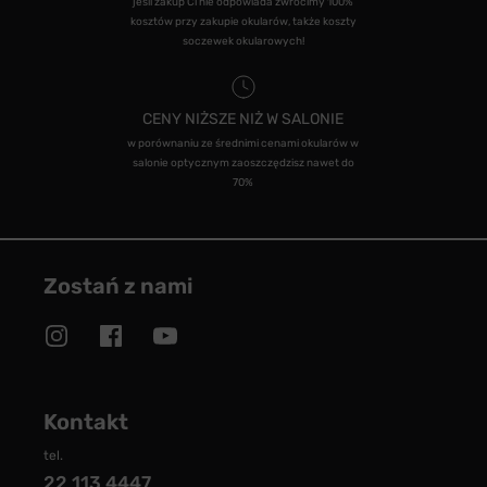
jeśli zakup Ci nie odpowiada zwrócimy 100%
kosztów przy zakupie okularów, także koszty
soczewek okularowych!
CENY NIŻSZE NIŻ W SALONIE
w porównaniu ze średnimi cenami okularów w
salonie optycznym zaoszczędzisz nawet do
70%
Zostań z nami
Kontakt
tel.
22 113 4447