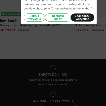
nie wymaga zgody użytkownika. Możesz również
dokonać wyboru poszczególnych kategorii plików
cookie wchodząc w “Chcę dostosować mój wybór”.
WYSYŁKA 24H
WYSYŁKA 24H
Odrzuć
Dostosuj
Zaakceptuj
wszystkie
zgody
wszystkie
Ray-Ban®
Ray-Ban®
Okulary przeciwsłoneczne Ray-Ban® 4171 622/8G...
Okulary przeciwsłoneczn
383,99 zł
383,99 zł
431,99 zł
433,99 zł
ZWROTY DO 14 DNI
masz 14 dni na decyzję czy chcesz zostawić
swoje okulary czy zwrócisz
GWARANCJA 100% ZWROTU