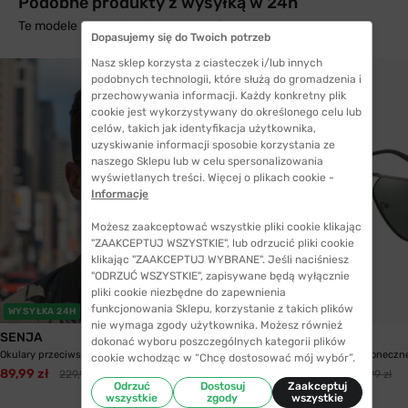
Podobne produkty z wysyłką w 24h
Te modele mogą Cię zainteresować
Dopasujemy się do Twoich potrzeb
Nasz sklep korzysta z ciasteczek i/lub innych
podobnych technologii, które służą do gromadzenia i
przechowywania informacji. Każdy konkretny plik
cookie jest wykorzystywany do określonego celu lub
celów, takich jak identyfikacja użytkownika,
uzyskiwanie informacji sposobie korzystania ze
naszego Sklepu lub w celu spersonalizowania
wyświetlanych treści. Więcej o plikach cookie -
Informacje
Możesz zaakceptować wszystkie pliki cookie klikając
"ZAAKCEPTUJ WSZYSTKIE", lub odrzucić pliki cookie
klikając "ZAAKCEPTUJ WYBRANE". Jeśli naciśniesz
"ODRZUĆ WSZYSTKIE", zapisywane będą wyłącznie
pliki cookie niezbędne do zapewnienia
funkcjonowania Sklepu, korzystanie z takich plików
WYSYŁKA 24H
nie wymaga zgody użytkownika. Możesz również
SENJA
SENJA
dokonać wyboru poszczególnych kategorii plików
Okulary przeciwsłoneczne Senja BB 6322 C4-P08...
Okulary przeciwsłoneczne
cookie wchodząc w “Chcę dostosować mój wybór”.
89,99 zł
94,99 zł
229,99 zł
224,99 zł
Odrzuć
Dostosuj
Zaakceptuj
wszystkie
zgody
wszystkie