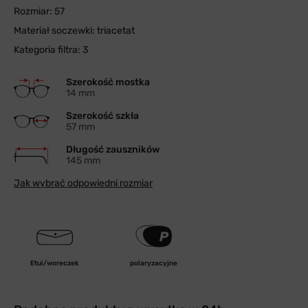
Rozmiar: 57
Materiał soczewki: triacetat
Kategoria filtra: 3
Szerokość mostka
14 mm
Szerokość szkła
57 mm
Długość zauszników
145 mm
Jak wybrać odpowiedni rozmiar
Etui/woreczek
polaryzacyjne