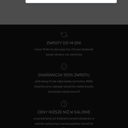
ZWROTY DO 14 DNI
masz 14 dni na decyzję czy chcesz zostawić
swoje okulary czy zwrócisz
GWARANCJA 100% ZWROTU
jeśli zakup Ci nie odpowiada zwrócimy 100%
kosztów przy zakupie okularów, także koszty
soczewek okularowych!
CENY NIŻSZE NIŻ W SALONIE
w porównaniu ze średnimi cenami okularów w
salonie optycznym zaoszczędzisz nawet do