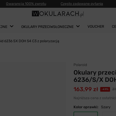
Gwarancja 100% zwrotu
Często zadawane pytania
VOUCHER
C
YJNE
OKULARY PRZECIWSŁONECZNE
oid 6236 SX DOH 54 C3 z polaryzacją
Polaroid
Okulary przec
6236/S/X DOH
163,99 zł
31
-49%
Najniższa cena z ostatnic
Kolor oprawki:
Szary