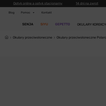
Optyk online a optyk stacjonarny
14 dni na zwrot
Blog
Pomoc
Kontakt
SENJA
SIYU
GEPETTO
OKULARY KOREKC
Okulary przeciwsłoneczne
Okulary przeciwsłoneczne Polar