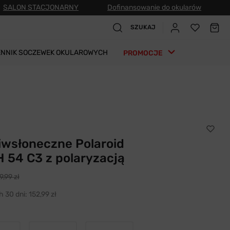
SALON STACJONARNY
Dofinansowanie do okularów
SZUKAJ
ENNIK SOCZEWEK OKULAROWYCH
PROMOCJE
iwsłoneczne Polaroid
 54 C3 z polaryzacją
9,99 zł
h 30 dni:
152,99 zł