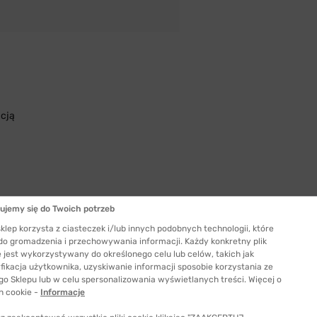
acją
ujemy się do Twoich potrzeb
klep korzysta z ciasteczek i/lub innych podobnych technologii, które
 do gromadzenia i przechowywania informacji. Każdy konkretny plik
 jest wykorzystywany do określonego celu lub celów, takich jak
Szerokość szkła
fikacja użytkownika, uzyskiwanie informacji sposobie korzystania ze
54 mm
go Sklepu lub w celu spersonalizowania wyświetlanych treści. Więcej o
ć odpowiedni rozmiar
h cookie -
Informacje