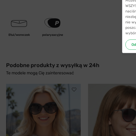
Możes
WSZYST
naciś
niezb
nie w
poszc
wybór
Etui/woreczek
polaryzacyjne
Od
Podobne produkty z wysyłką w 24h
Te modele mogą Cię zainteresować