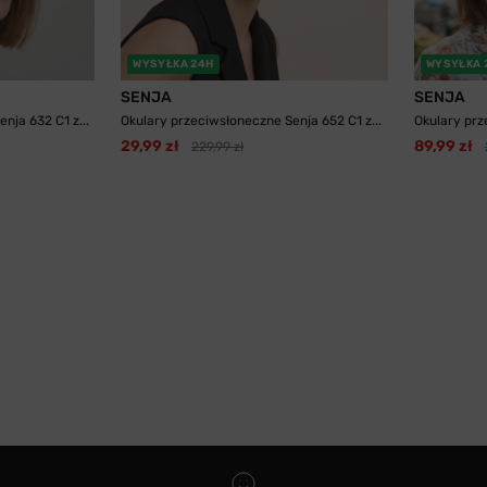
WYSYŁKA 24H
WYSYŁKA 
SENJA
SENJA
nja 632 C1 z...
Okulary przeciwsłoneczne Senja 652 C1 z...
Okulary prz
29,99 zł
89,99 zł
229,99 zł