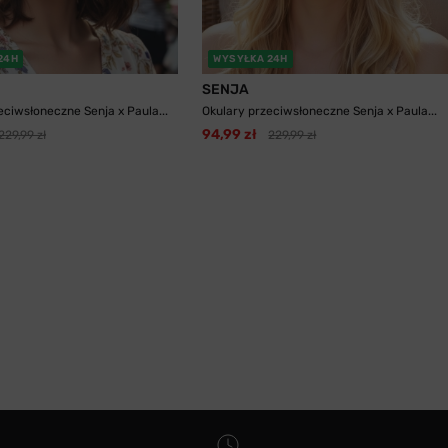
24H
WYSYŁKA 24H
SENJA
eciwsłoneczne Senja x Paula...
Okulary przeciwsłoneczne Senja x Paula...
94,99 zł
229,99 zł
229,99 zł