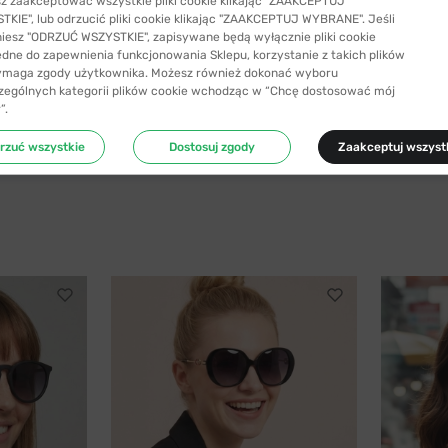
z zaakceptować wszystkie pliki cookie klikając "ZAAKCEPTUJ
KIE", lub odrzucić pliki cookie klikając "ZAAKCEPTUJ WYBRANE". Jeśli
niesz "ODRZUĆ WSZYSTKIE", zapisywane będą wyłącznie pliki cookie
ędne do zapewnienia funkcjonowania Sklepu, korzystanie z takich plików
ymaga zgody użytkownika. Możesz również dokonać wyboru
zególnych kategorii plików cookie wchodząc w “Chcę dostosować mój
”.
rzuć wszystkie
Dostosuj zgody
Zaakceptuj wszyst