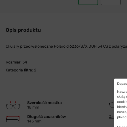
Opis produktu
Okulary przeciwsłoneczne Polaroid 6236/S/X DOH 54 C3 z polaryz
Rozmiar: 54
Kategoria filtra: 2
Dopas
Nasz s
służą
cookie
Szerokość mostka
18 mm
identy
nasze
Długość zauszników
Jak wybra
plikac
145 mm