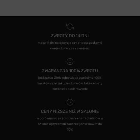
ZWROTY DO 14 DNI
masz 14 dni na decyzję czy chcesz zostawić
swoje okulary czy zwrócisz
GWARANCJA 100% ZWROTU
jeśli zakup Ci nie odpowiada zwrócimy 100%
kosztów przy zakupie okularów, także koszty
soczewek okularowych!
CENY NIŻSZE NIŻ W SALONIE
w porównaniu ze średnimi cenami okularów w
salonie optycznym zaoszczędzisz nawet do
70%