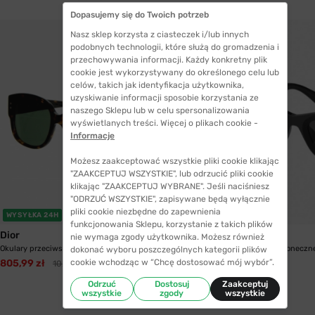
Dopasujemy się do Twoich potrzeb
Nasz sklep korzysta z ciasteczek i/lub innych
podobnych technologii, które służą do gromadzenia i
przechowywania informacji. Każdy konkretny plik
cookie jest wykorzystywany do określonego celu lub
celów, takich jak identyfikacja użytkownika,
uzyskiwanie informacji sposobie korzystania ze
naszego Sklepu lub w celu spersonalizowania
wyświetlanych treści. Więcej o plikach cookie -
Informacje
Możesz zaakceptować wszystkie pliki cookie klikając
"ZAAKCEPTUJ WSZYSTKIE", lub odrzucić pliki cookie
klikając "ZAAKCEPTUJ WYBRANE". Jeśli naciśniesz
"ODRZUĆ WSZYSTKIE", zapisywane będą wyłącznie
pliki cookie niezbędne do zapewnienia
WYSYŁKA 24H
WYSYŁKA 24H
funkcjonowania Sklepu, korzystanie z takich plików
Dior
Miu Miu
nie wymaga zgody użytkownika. Możesz również
Okulary przeciwsłoneczne Dior LADYDIORSTUDS...
Okulary przeciwsłoneczn
dokonać wyboru poszczególnych kategorii plików
cookie wchodząc w “Chcę dostosować mój wybór”.
805,99 zł
1028,99 zł
892,99 zł
Odrzuć
Dostosuj
Zaakceptuj
wszystkie
zgody
wszystkie