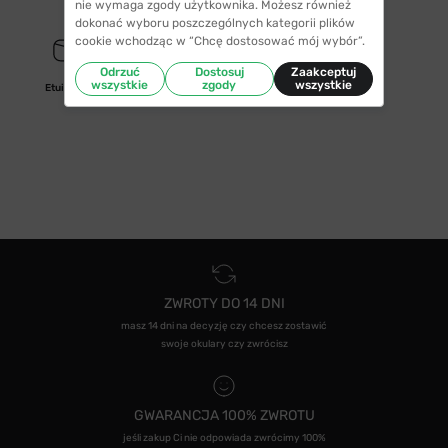
nie wymaga zgody użytkownika. Możesz również
dokonać wyboru poszczególnych kategorii plików
cookie wchodząc w “Chcę dostosować mój wybór”.
Odrzuć
Dostosuj
Zaakceptuj
wszystkie
zgody
wszystkie
Etui/woreczek
ZWROTY DO 14 DNI
masz 14 dni na decyzję czy chcesz zostawić
swoje okulary czy zwrócisz
GWARANCJA 100% ZWROTU
jeśli zakup Ci nie odpowiada zwrócimy 100%