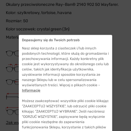
Okulary przeciwsłoneczne Ray-Ban® 2140 902 50 Wayfarer.
Kolor: szylkretowy, tortoise, havana
Rozmiar: 50
Kolor soczewek: crystal green (3n)
Materiał soczewek: szklane
Dopasujemy się do Twoich potrzeb
Nasz sklep korzysta z ciasteczek i/lub innych
Wysokość soczewki
podobnych technologii, które służą do gromadzenia i
41 mm
przechowywania informacji. Każdy konkretny plik
cookie jest wykorzystywany do określonego celu lub
Szerokość mostka
celów, takich jak identyfikacja użytkownika,
22 mm
uzyskiwanie informacji sposobie korzystania ze
Szerokość szkła
naszego Sklepu lub w celu spersonalizowania
50 mm
wyświetlanych treści. Więcej o plikach cookie -
Informacje
Długość zauszników
150 mm
Możesz zaakceptować wszystkie pliki cookie klikając
"ZAAKCEPTUJ WSZYSTKIE", lub odrzucić pliki cookie
Szerokość oprawki
klikając "ZAAKCEPTUJ WYBRANE". Jeśli naciśniesz
142 mm
"ODRZUĆ WSZYSTKIE", zapisywane będą wyłącznie
pliki cookie niezbędne do zapewnienia
Jak wybrać odpowiedni rozmiar
funkcjonowania Sklepu, korzystanie z takich plików