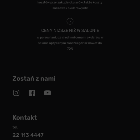
kosztów przy zakupie okularów, także koszty
soczewek okularowych!
CENY NIŻSZE NIŻ W SALONIE
w porównaniu ze średnimi cenami okularów w
salonie optycznym zaoszczędzisz nawet do
70%
Zostań z nami
Kontakt
tel.
22 113 4447