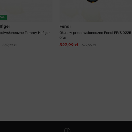
24H
figer
Fendi
eciwsłoneczne Tommy Hilfiger
Okulary przeciwsłoneczne Fendi FF/S 0225
9G0
523,99 zł
539,99 zł
672,99 zł