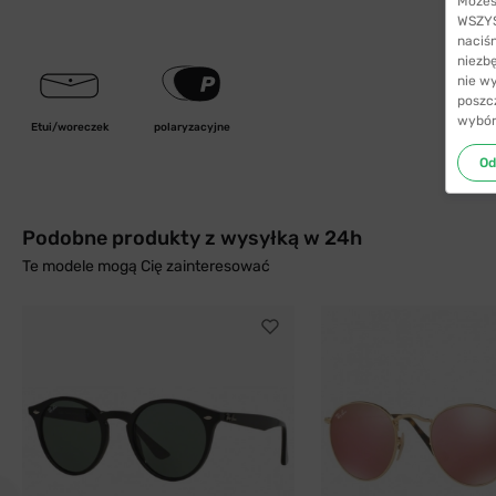
Możes
WSZYST
naciś
niezb
nie w
poszc
wybór
Etui/woreczek
polaryzacyjne
Od
Podobne produkty z wysyłką w 24h
Te modele mogą Cię zainteresować