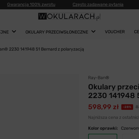
Gwarancja 100% zwrotu
Często zadawane pytania
VOUCHER
C
YJNE
OKULARY PRZECIWSŁONECZNE
Ban® 2230 141948 51 Bernard z polaryzacją
Ray-Ban®
Okulary prze
2230 141948 5
598,99 zł
8
-28%
Najniższa cena z ostatnic
Kolor oprawki:
Czerwon