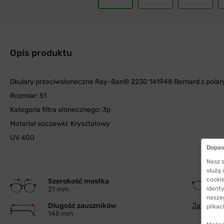
Opis produktu
Okulary przeciwsłoneczne Ray-Ban® 2230 141948 Bernard z polar
Rozmiar: 51
Kategoria filtra słonecznego: 3p
Materiał soczewki: Kryształowy
UV 400
Dopas
Nasz s
służą
cookie
Szerokość mostka
21 mm
identy
nasze
Długość zauszników
Jak wybra
plikac
145 mm