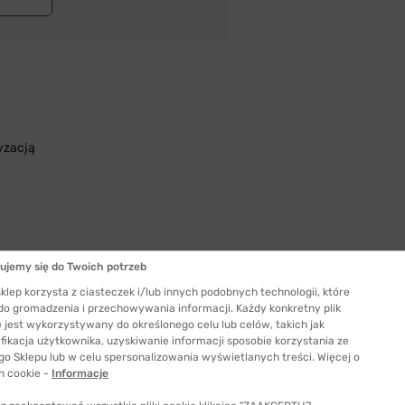
yzacją
ujemy się do Twoich potrzeb
klep korzysta z ciasteczek i/lub innych podobnych technologii, które
 do gromadzenia i przechowywania informacji. Każdy konkretny plik
 jest wykorzystywany do określonego celu lub celów, takich jak
Szerokość szkła
fikacja użytkownika, uzyskiwanie informacji sposobie korzystania ze
51 mm
go Sklepu lub w celu spersonalizowania wyświetlanych treści. Więcej o
ć odpowiedni rozmiar
h cookie -
Informacje