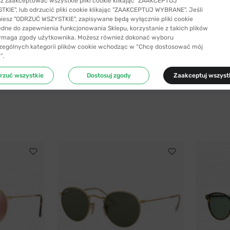
z zaakceptować wszystkie pliki cookie klikając "ZAAKCEPTUJ
KIE", lub odrzucić pliki cookie klikając "ZAAKCEPTUJ WYBRANE". Jeśli
niesz "ODRZUĆ WSZYSTKIE", zapisywane będą wyłącznie pliki cookie
ędne do zapewnienia funkcjonowania Sklepu, korzystanie z takich plików
ymaga zgody użytkownika. Możesz również dokonać wyboru
zególnych kategorii plików cookie wchodząc w “Chcę dostosować mój
”.
rzuć wszystkie
Dostosuj zgody
Zaakceptuj wszyst