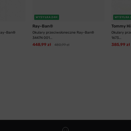
WYSYŁKA 24H
WYSYŁKA 
Ray-Ban®
Tommy Hil
 Ray-Ban®
Okulary przeciwsłoneczne Ray-Ban®
Okulary prz
3447N 001...
1673...
448,99 zł
385,99 zł
480,99 zł