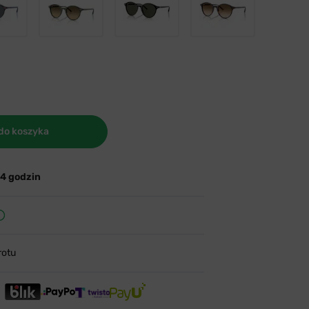
do koszyka
24 godzin
rotu