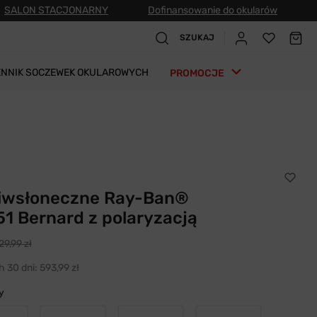
SALON STACJONARNY
Dofinansowanie do okularów
SZUKAJ
ENNIK SOCZEWEK OKULAROWYCH
PROMOCJE
ciwsłoneczne Ray-Ban®
1 Bernard z polaryzacją
29,99 zł
h 30 dni:
593,99 zł
y