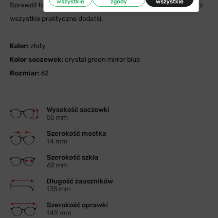
wszystkie
zgody
wszystkie
Sprawdź także naszą ofertę na
akcesoria do okularów
i dobierz
wszystkie praktyczne dodatki.
Kolor:
złoty
Kolor soczewek:
crystal green mirror blue
Rozmiar:
62
Wysokość soczewki
55 mm
Szerokość mostka
14 mm
Szerokość szkła
62 mm
Długość zauszników
135 mm
Szerokość oprawki
149 mm