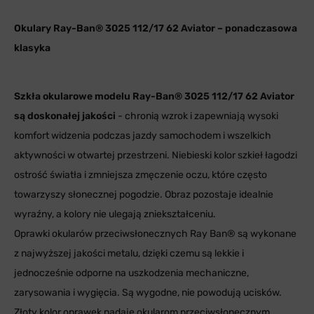
Okulary Ray-Ban® 3025 112/17 62 Aviator – ponadczasowa
klasyka
Szkła okularowe modelu Ray-Ban® 3025 112/17 62 Aviator
są doskonałej jakości
- chronią wzrok i zapewniają wysoki
komfort widzenia podczas jazdy samochodem i wszelkich
aktywności w otwartej przestrzeni. Niebieski kolor szkieł łagodzi
ostrość światła i zmniejsza zmęczenie oczu, które często
towarzyszy słonecznej pogodzie. Obraz pozostaje idealnie
wyraźny, a kolory nie ulegają zniekształceniu.
Oprawki okularów przeciwsłonecznych Ray Ban® są wykonane
z najwyższej jakości metalu, dzięki czemu są lekkie i
jednocześnie odporne na uszkodzenia mechaniczne,
zarysowania i wygięcia. Są wygodne, nie powodują ucisków.
Złoty kolor oprawek nadaje okularom przeciwsłonecznym