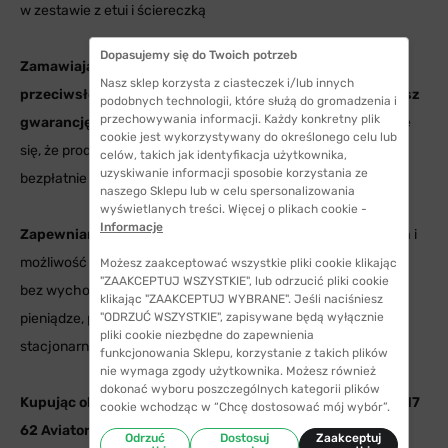
w zestawie z etui i ściereczką
Dopasujemy się do Twoich potrzeb
Zamawiając w naszym sklepie internetowym okulary
Nasz sklep korzysta z ciasteczek i/lub innych
przeciwsłoneczne Ray-Ban® 3025 112/17 62 Aviator masz
podobnych technologii, które służą do gromadzenia i
przechowywania informacji. Każdy konkretny plik
gwarancję satysfakcji.
Jeżeli po otrzymaniu przesyłki okaże
cookie jest wykorzystywany do określonego celu lub
się, że produkt nie spełnia Twoich oczekiwań – możesz go
celów, takich jak identyfikacja użytkownika,
uzyskiwanie informacji sposobie korzystania ze
bezpłatnie zwrócić lub wymienić.
naszego Sklepu lub w celu spersonalizowania
wyświetlanych treści. Więcej o plikach cookie -
Informacje
Zapewniamy komfort i wygodę
– prosty proces zamawiania i
możliwość precyzyjnego doboru okularów do kształtu twarzy
Możesz zaakceptować wszystkie pliki cookie klikając
"ZAAKCEPTUJ WSZYSTKIE", lub odrzucić pliki cookie
bez wychodzenia z domu, pozwoli Ci zaoszczędzić czas i
klikając "ZAAKCEPTUJ WYBRANE". Jeśli naciśniesz
"ODRZUĆ WSZYSTKIE", zapisywane będą wyłącznie
pieniądze, ponieważ oferujemy niższe ceny niż salony
pliki cookie niezbędne do zapewnienia
stacjonarne.
funkcjonowania Sklepu, korzystanie z takich plików
nie wymaga zgody użytkownika. Możesz również
dokonać wyboru poszczególnych kategorii plików
Kupując okulary przeciwsłoneczne Ray-Ban® 3025 112/17
cookie wchodząc w “Chcę dostosować mój wybór”.
62 Aviator otrzymujesz w zestawie etui oraz ściereczkę.
Odrzuć
Dostosuj
Zaakceptuj