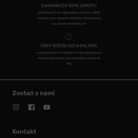
GWARANCJA 100% ZWROTU
jeśli zakup Ci nie odpowiada zwrócimy 100%
kosztów przy zakupie okularów, także koszty
soczewek okularowych!
CENY NIŻSZE NIŻ W SALONIE
w porównaniu ze średnimi cenami okularów w
salonie optycznym zaoszczędzisz nawet do
70%
Zostań z nami
Kontakt