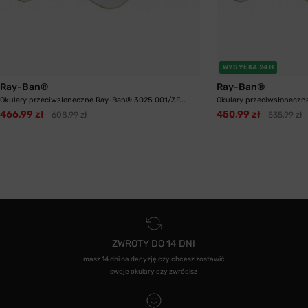
WYSYŁKA 24H
Ray-Ban®
Ray-Ban®
Okulary przeciwsłoneczne Ray-Ban® 3025 001/3F...
Okulary przeciwsłoneczn
466,99 zł
450,99 zł
608,99 zł
535,99 zł
ZWROTY DO 14 DNI
masz 14 dni na decyzję czy chcesz zostawić
swoje okulary czy zwrócisz