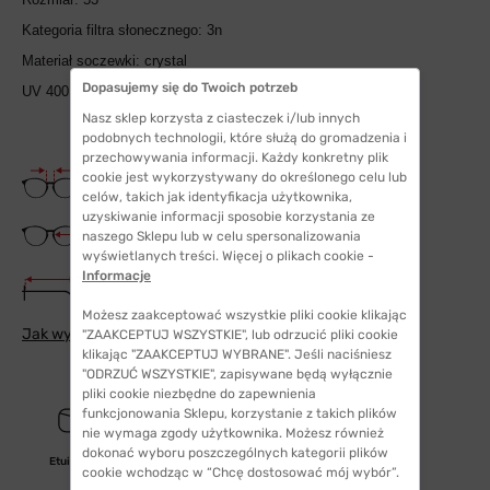
Kategoria filtra słonecznego: 3n
Materiał soczewki: crystal
Dopasujemy się do Twoich potrzeb
UV 400
Nasz sklep korzysta z ciasteczek i/lub innych
podobnych technologii, które służą do gromadzenia i
przechowywania informacji. Każdy konkretny plik
Szerokość mostka
cookie jest wykorzystywany do określonego celu lub
20 mm
celów, takich jak identyfikacja użytkownika,
uzyskiwanie informacji sposobie korzystania ze
Szerokość szkła
naszego Sklepu lub w celu spersonalizowania
53 mm
wyświetlanych treści. Więcej o plikach cookie -
Informacje
Długość zauszników
145 mm
Możesz zaakceptować wszystkie pliki cookie klikając
Jak wybrać odpowiedni rozmiar
"ZAAKCEPTUJ WSZYSTKIE", lub odrzucić pliki cookie
klikając "ZAAKCEPTUJ WYBRANE". Jeśli naciśniesz
"ODRZUĆ WSZYSTKIE", zapisywane będą wyłącznie
pliki cookie niezbędne do zapewnienia
funkcjonowania Sklepu, korzystanie z takich plików
nie wymaga zgody użytkownika. Możesz również
dokonać wyboru poszczególnych kategorii plików
Etui/woreczek
cookie wchodząc w “Chcę dostosować mój wybór”.