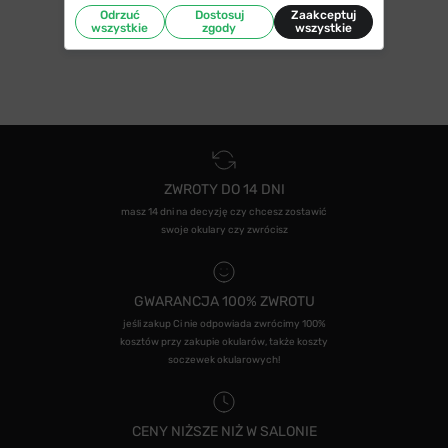
Odrzuć
Dostosuj
Zaakceptuj
wszystkie
zgody
wszystkie
ZWROTY DO 14 DNI
masz 14 dni na decyzję czy chcesz zostawić
swoje okulary czy zwrócisz
GWARANCJA 100% ZWROTU
jeśli zakup Ci nie odpowiada zwrócimy 100%
kosztów przy zakupie okularów, także koszty
soczewek okularowych!
CENY NIŻSZE NIŻ W SALONIE