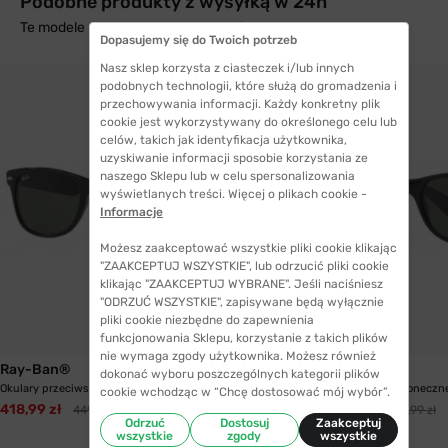
Podobne produkty z wysyłką w 24h
Te modele mogą Cię zainteresować
Dopasujemy się do Twoich potrzeb
Nasz sklep korzysta z ciasteczek i/lub innych
podobnych technologii, które służą do gromadzenia i
przechowywania informacji. Każdy konkretny plik
cookie jest wykorzystywany do określonego celu lub
celów, takich jak identyfikacja użytkownika,
uzyskiwanie informacji sposobie korzystania ze
naszego Sklepu lub w celu spersonalizowania
wyświetlanych treści. Więcej o plikach cookie -
Informacje
Możesz zaakceptować wszystkie pliki cookie klikając
"ZAAKCEPTUJ WSZYSTKIE", lub odrzucić pliki cookie
klikając "ZAAKCEPTUJ WYBRANE". Jeśli naciśniesz
"ODRZUĆ WSZYSTKIE", zapisywane będą wyłącznie
pliki cookie niezbędne do zapewnienia
funkcjonowania Sklepu, korzystanie z takich plików
WYSYŁKA 24H
nie wymaga zgody użytkownika. Możesz również
Ray-Ban®
Ray-Ban®
dokonać wyboru poszczególnych kategorii plików
Okulary przeciwsłoneczne Ray-Ban® 2132 901 52...
Okulary przeciwsłoneczn
cookie wchodząc w “Chcę dostosować mój wybór”.
418,99 zł
397,99 zł
449,99 zł
449,99 zł
Odrzuć
Dostosuj
Zaakceptuj
wszystkie
zgody
wszystkie