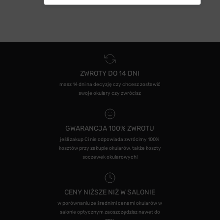
ZWROTY DO 14 DNI
masz 14 dni na decyzję czy chcesz zostawić
swoje okulary czy zwrócisz
GWARANCJA 100% ZWROTU
jeśli zakup Ci nie odpowiada zwrócimy 100%
kosztów przy zakupie okularów, także koszty
soczewek okularowych!
CENY NIŻSZE NIŻ W SALONIE
w porównaniu ze średnimi cenami okularów w
salonie optycznym zaoszczędzisz nawet do