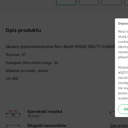
Dopas
Opis produktu
Nasz s
służą
cookie
Okulary przeciwsłoneczne Ray-Ban® 9052S 100/71 JUNIOR NEW
identy
nasze
Rozmiar: 47
plikac
Kategoria filtra słonecznego: 3n
Możes
Materiał soczewki: plastic
WSZYST
naciś
UV 400
niezb
nie w
poszc
wybór
Od
Szerokość mostka
15 mm
Długość zauszników
Jak wybra