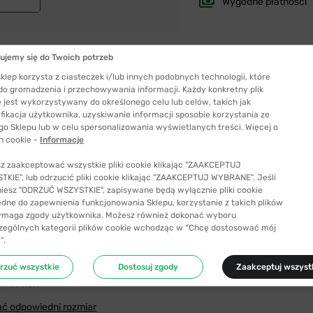
Wygodne płatności
ujemy się do Twoich potrzeb
klep korzysta z ciasteczek i/lub innych podobnych technologii, które
 do gromadzenia i przechowywania informacji. Każdy konkretny plik
 jest wykorzystywany do określonego celu lub celów, takich jak
 WAYFARER
fikacja użytkownika, uzyskiwanie informacji sposobie korzystania ze
go Sklepu lub w celu spersonalizowania wyświetlanych treści. Więcej o
h cookie -
Informacje
z zaakceptować wszystkie pliki cookie klikając "ZAAKCEPTUJ
KIE", lub odrzucić pliki cookie klikając "ZAAKCEPTUJ WYBRANE". Jeśli
niesz "ODRZUĆ WSZYSTKIE", zapisywane będą wyłącznie pliki cookie
ędne do zapewnienia funkcjonowania Sklepu, korzystanie z takich plików
ymaga zgody użytkownika. Możesz również dokonać wyboru
zególnych kategorii plików cookie wchodząc w “Chcę dostosować mój
”.
rzuć wszystkie
Dostosuj zgody
Zaakceptuj wszyst
Szerokość szkła
47 mm
ć odpowiedni rozmiar