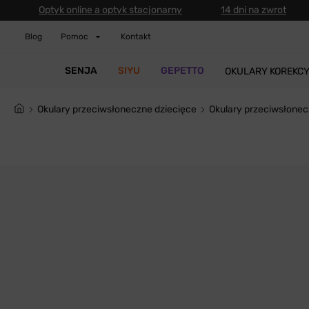
Optyk online a optyk stacjonarny
14 dni na zwrot
Blog
Pomoc
Kontakt
SENJA
SIYU
GEPETTO
OKULARY KOREKC
Okulary przeciwsłoneczne dziecięce
Okulary przeciwsłon