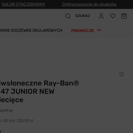
SALON STACJONARNY
Dofinansowanie do okularów
SZUKAJ
ENNIK SOCZEWEK OKULAROWYCH
PROMOCJE
ciwsłoneczne Ray-Ban®
 47 JUNIOR NEW
ecięce
2,99 zł
h 30 dni:
225,99 zł
y