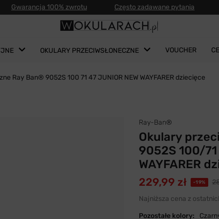
Gwarancja 100% zwrotu
Często zadawane pytania
VOUCHER
C
YJNE
OKULARY PRZECIWSŁONECZNE
eczne Ray Ban® 9052S 100 71 47 JUNIOR NEW WAYFARER dziecięce
Ray-Ban®
Okulary prze
9052S 100/71
WAYFARER dzi
229,99 zł
28
-19%
Najniższa cena z ostatnic
Pozostałe kolory:
Czarn