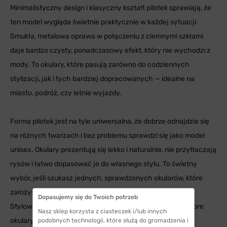
Minimalistyczny design i klasyczny kształt pilotek sprawiają, że
ten model wygląda świetnie praktycznie w każdej sytuacji.
Smukła, metalowa oprawa w połączeniu z ciemnymi szkłami
daje bardzo czysty, ponadczasowy efekt, który nie wychodzi z
mody. To okulary, które pasują zarówno do codziennych
stylizacji, jak i tych bardziej dopracowanych — idealne na
miasto, podróż, czy letnie wyjazdy.
Forma pilotek jest na tyle uniwersalna, że dobrze odnajdzie się
na różnych twarzach i bez problemu sprawdzi się jako model
unisex. Okulary prezentują się lekko i naturalnie, nie przytłaczają
rysów i łatwo dopasować je do własnego stylu. To świetny
wybór, jeśli szukasz jednych, sprawdzonych okularów, które
założysz rano i nie będziesz chciał ich zdjąć do wieczora.
Dopasujemy się do Twoich potrzeb
Stylowe, wygodne i dokładnie takie, jakie powinny być dobre
Nasz sklep korzysta z ciasteczek i/lub innych
okulary przeciwsłoneczne.
podobnych technologii, które służą do gromadzenia i