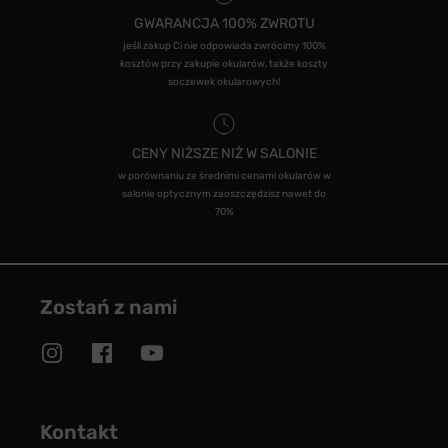
GWARANCJA 100% ZWROTU
jeśli zakup Ci nie odpowiada zwrócimy 100%
kosztów przy zakupie okularów, także koszty
soczewek okularowych!
CENY NIŻSZE NIŻ W SALONIE
w porównaniu ze średnimi cenami okularów w
salonie optycznym zaoszczędzisz nawet do
70%
Zostań z nami
Kontakt