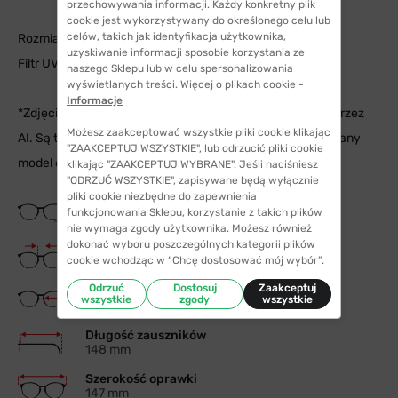
przechowywania informacji. Każdy konkretny plik
cookie jest wykorzystywany do określonego celu lub
celów, takich jak identyfikacja użytkownika,
Rozmiar: 60
uzyskiwanie informacji sposobie korzystania ze
Filtr UV400
naszego Sklepu lub w celu spersonalizowania
wyświetlanych treści. Więcej o plikach cookie -
Informacje
*Zdjęcia okularów na modelach zostały wygenerowane przez
Możesz zaakceptować wszystkie pliki cookie klikając
AI. Są to zdjęcia poglądowe, aby móc dobrze ocenić jak dany
"ZAAKCEPTUJ WSZYSTKIE", lub odrzucić pliki cookie
model okularów wygląda na twarzy.
klikając "ZAAKCEPTUJ WYBRANE". Jeśli naciśniesz
"ODRZUĆ WSZYSTKIE", zapisywane będą wyłącznie
pliki cookie niezbędne do zapewnienia
Wysokość soczewki
funkcjonowania Sklepu, korzystanie z takich plików
55 mm
nie wymaga zgody użytkownika. Możesz również
dokonać wyboru poszczególnych kategorii plików
Szerokość mostka
cookie wchodząc w “Chcę dostosować mój wybór”.
20 mm
Odrzuć
Dostosuj
Zaakceptuj
Szerokość szkła
wszystkie
zgody
wszystkie
60 mm
Długość zauszników
148 mm
Szerokość oprawki
147 mm