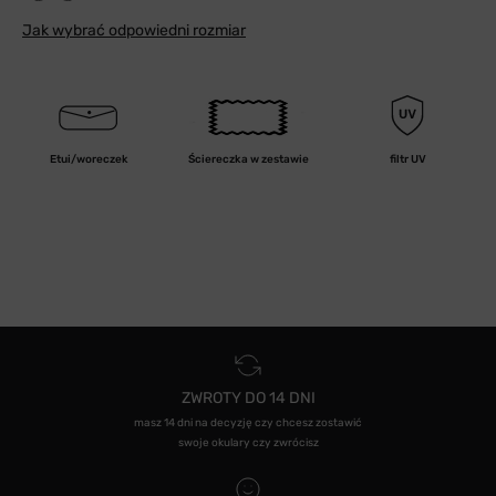
Jak wybrać odpowiedni rozmiar
Etui/woreczek
Ściereczka w zestawie
filtr UV
ZWROTY DO 14 DNI
masz 14 dni na decyzję czy chcesz zostawić
swoje okulary czy zwrócisz