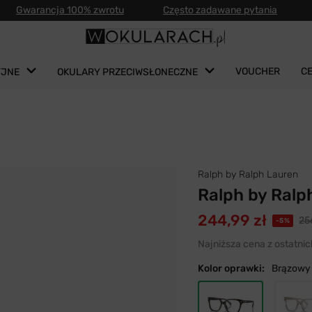
Gwarancja 100% zwrotu
Często zadawane pytania
VOUCHER
C
YJNE
OKULARY PRZECIWSŁONECZNE
Ralph by Ralph Lauren
Ralph by Ralp
244,99 zł
256
-5%
Najniższa cena z ostatnic
Kolor oprawki:
Brązowy