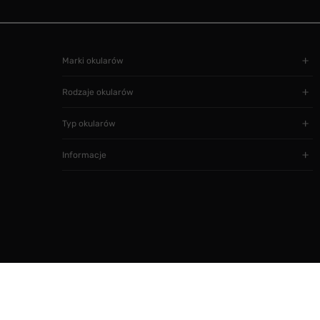
Marki okularów
Rodzaje okularów
Typ okularów
Informacje