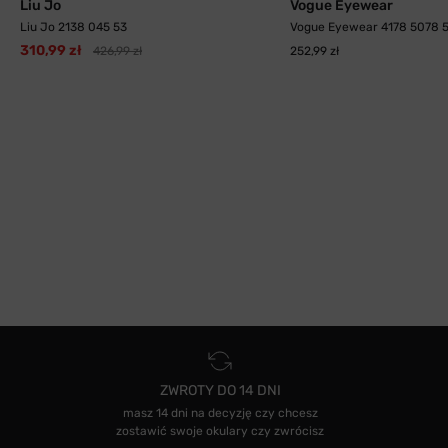
Liu Jo
Vogue Eyewear
Liu Jo 2138 045 53
Vogue Eyewear 4178 5078 
310,99 zł
426,99 zł
252,99 zł
ZWROTY DO 14 DNI
masz 14 dni na decyzję czy chcesz
zostawić swoje okulary czy zwrócisz