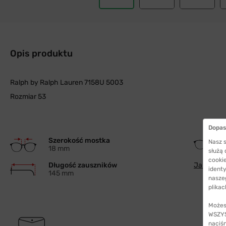
Opis produktu
Ralph by Ralph Lauren 7158U 5003
Rozmiar 53
Dopas
Szerokość mostka
Nasz s
18 mm
służą
cookie
Długość zauszników
Jak wybra
identy
145 mm
nasze
plikac
Możes
WSZYST
naciś