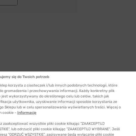
ujemy się do Twoich potrzeb
Szerokość szkła
klep korzysta z ciasteczek i/lub innych podobnych technologii, które
53 mm
 do gromadzenia i przechowywania informacji. Każdy konkretny plik
 jest wykorzystywany do określonego celu lub celów, takich jak
ć odpowiedni rozmiar
fikacja użytkownika, uzyskiwanie informacji sposobie korzystania ze
go Sklepu lub w celu spersonalizowania wyświetlanych treści. Więcej o
h cookie -
Informacje
z zaakceptować wszystkie pliki cookie klikając "ZAAKCEPTUJ
KIE", lub odrzucić pliki cookie klikając "ZAAKCEPTUJ WYBRANE". Jeśli
niesz "ODRZUĆ WSZYSTKIE", zapisywane będą wyłącznie pliki cookie