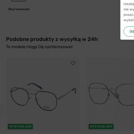
niezb
nie w
Etui/woreczek
poszc
wybór
Od
Podobne produkty z wysyłką w 24h
Te modele mogą Cię zainteresować
WYSYŁKA 24H
WYSYŁKA 24H