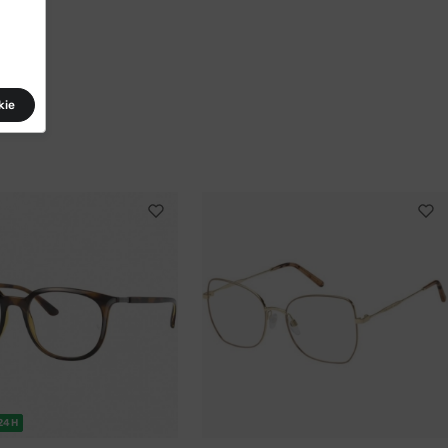
kie
24H