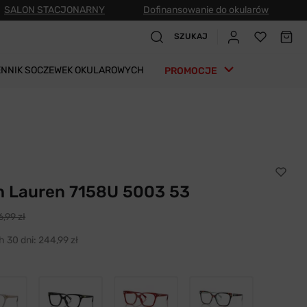
SALON STACJONARNY
Dofinansowanie do okularów
SZUKAJ
ENNIK SOCZEWEK OKULAROWYCH
PROMOCJE
h Lauren 7158U 5003 53
,99 zł
h 30 dni:
244,99 zł