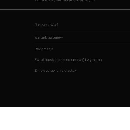
także koszty soczewek okularowych!
Jak zamawiać
Warunki zakupów
Reklamacja
Zwrot (odstąpienie od umowy) i wymiana
Zmień ustawienia ciastek
Projekt i realizacja
SMARTMAGE