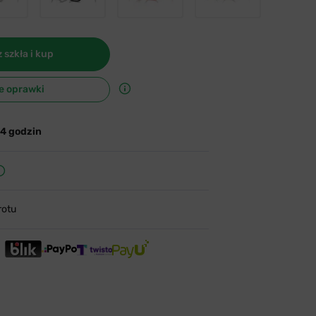
 szkła i kup
e oprawki
24 godzin
rotu