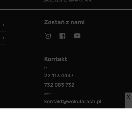
zaoszczędzisz nawet do 70%
Zostań z nami
Kontakt
tel.
22 113 4447
732 083 732
email:
X
kontakt@wokularach.pl