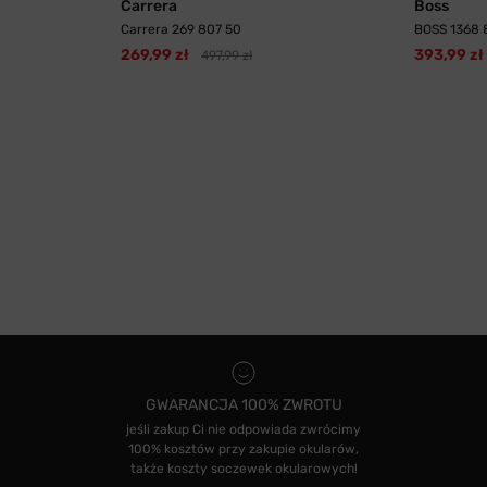
Carrera
Boss
Carrera 269 807 50
BOSS 1368 
269,99 zł
393,99 zł
497,99 zł
GWARANCJA 100% ZWROTU
jeśli zakup Ci nie odpowiada zwrócimy
100% kosztów przy zakupie okularów,
także koszty soczewek okularowych!