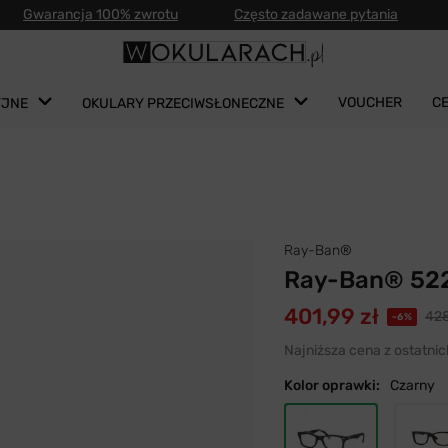
Gwarancja 100% zwrotu
Często zadawane pytania
VOUCHER
C
YJNE
OKULARY PRZECIWSŁONECZNE
Ray-Ban®
Ray-Ban® 52
401,99 zł
428
-6%
Najniższa cena z ostatnic
Kolor oprawki:
Czarny