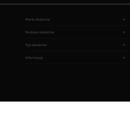
Marki okularów
Rodzaje okularów
Typ okularów
Informacje