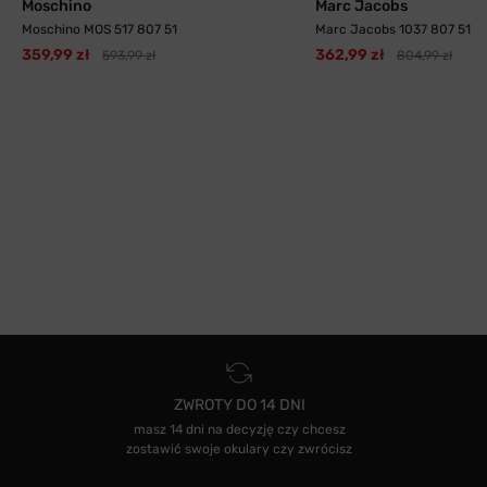
Moschino
Marc Jacobs
Moschino MOS 517 807 51
Marc Jacobs 1037 807 51
359,99 zł
362,99 zł
593,99 zł
804,99 zł
ZWROTY DO 14 DNI
masz 14 dni na decyzję czy chcesz
zostawić swoje okulary czy zwrócisz