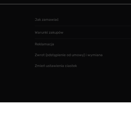
Jak zamawiać
Warunki zakupów
Reklamacja
Zwrot (odstąpienie od umowy) i wymiana
Zmień ustawienia ciastek
Projekt i realizacja
SMARTMAGE