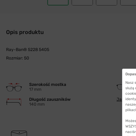
Opis produktu
Ray-Ban® 5228 5405
Rozmiar: 50
Dopas
Nasz s
Szerokość mostka
służą
17 mm
cookie
Długość zauszników
Jak wybra
identy
140 mm
nasze
plikac
Możes
WSZYST
naciś