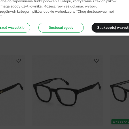
ędne do zapewnienia funkcjonowania Sklepu, korzystanie z takich plików
ymaga zgody użytkownika. Możesz również dokonać wyboru
zególnych kategorii plików cookie wchodząc w “Chcę dostosować mój
”.
rzuć wszystkie
Dostosuj zgody
Zaakceptuj wszyst
WYSYŁKA 