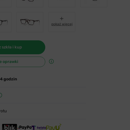
pokaż więcej
 szkła i kup
e oprawki
24 godzin
rotu