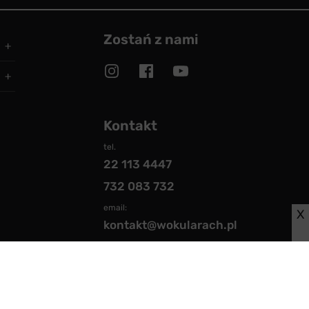
Zostań z nami
Kontakt
tel.
22 113 4447
732 083 732
email:
X
kontakt@wokularach.pl