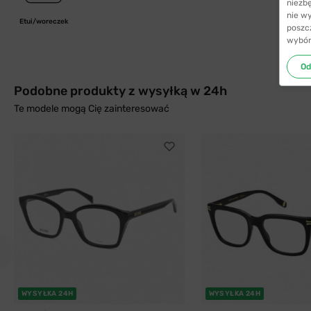
niezb
nie w
Etui/woreczek
poszc
wybór
Od
Podobne produkty z wysyłką w 24h
Te modele mogą Cię zainteresować
WYSYŁKA 24H
WYSYŁKA 24H