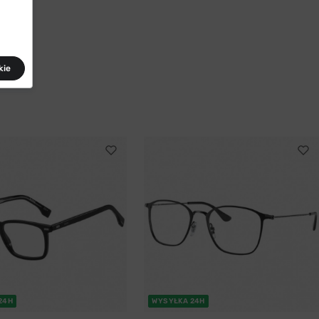
kie
24H
WYSYŁKA 24H