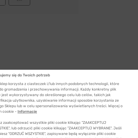
ujemy się do Twoich potrzeb
klep korzysta z ciasteczek i/lub innych podobnych technologii, które
Szerokość szkła
 do gromadzenia i przechowywania informacji. Każdy konkretny plik
50 mm
 jest wykorzystywany do określonego celu lub celów, takich jak
ć odpowiedni rozmiar
fikacja użytkownika, uzyskiwanie informacji sposobie korzystania ze
go Sklepu lub w celu spersonalizowania wyświetlanych treści. Więcej o
h cookie -
Informacje
z zaakceptować wszystkie pliki cookie klikając "ZAAKCEPTUJ
KIE", lub odrzucić pliki cookie klikając "ZAAKCEPTUJ WYBRANE". Jeśli
niesz "ODRZUĆ WSZYSTKIE", zapisywane będą wyłącznie pliki cookie