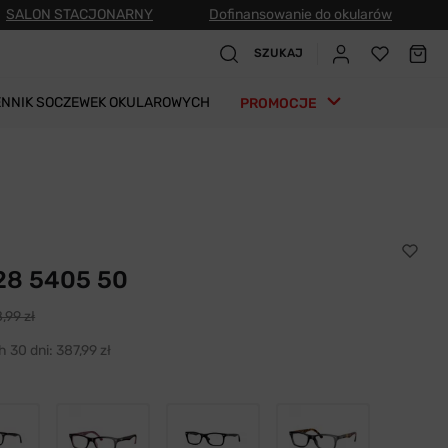
SALON STACJONARNY
Dofinansowanie do okularów
SZUKAJ
ENNIK SOCZEWEK OKULAROWYCH
PROMOCJE
28 5405 50
,99 zł
h 30 dni:
387,99 zł