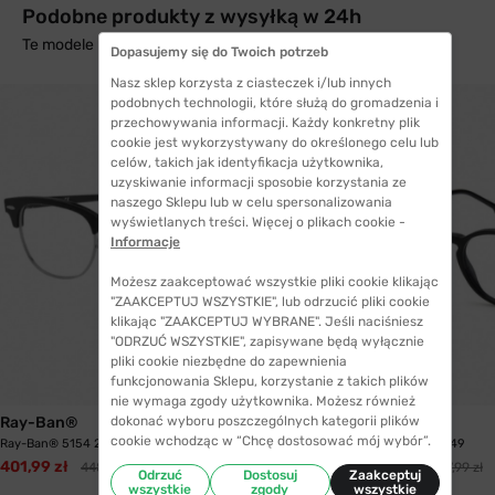
Podobne produkty z wysyłką w 24h
Te modele mogą Cię zainteresować
Dopasujemy się do Twoich potrzeb
Nasz sklep korzysta z ciasteczek i/lub innych
podobnych technologii, które służą do gromadzenia i
przechowywania informacji. Każdy konkretny plik
cookie jest wykorzystywany do określonego celu lub
celów, takich jak identyfikacja użytkownika,
uzyskiwanie informacji sposobie korzystania ze
naszego Sklepu lub w celu spersonalizowania
wyświetlanych treści. Więcej o plikach cookie -
Informacje
Możesz zaakceptować wszystkie pliki cookie klikając
"ZAAKCEPTUJ WSZYSTKIE", lub odrzucić pliki cookie
klikając "ZAAKCEPTUJ WYBRANE". Jeśli naciśniesz
"ODRZUĆ WSZYSTKIE", zapisywane będą wyłącznie
pliki cookie niezbędne do zapewnienia
funkcjonowania Sklepu, korzystanie z takich plików
WYSYŁKA 24H
nie wymaga zgody użytkownika. Możesz również
Ray-Ban®
Carrera
dokonać wyboru poszczególnych kategorii plików
cookie wchodząc w “Chcę dostosować mój wybór”.
Ray-Ban® 5154 2000 49 Clubmaster
Carrera 2026 807 49
401,99 zł
325,99 zł
448,99 zł
547,99 zł
Odrzuć
Dostosuj
Zaakceptuj
wszystkie
zgody
wszystkie