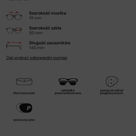
Szerokość mostka
19 mm
Szerokość szkła
50 mm
Długość zauszników
145 mm
Jak wybrać odpowiedni rozmiar
nakładka
pasują do szkieł
Etui/woreczek
przeciwsłoneczna
progresywnych
polaryzacyjne