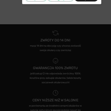
ZWROTY DO 14 DNI
masz 14 dni na decyzję czy chcesz zostawić
swoje okulary czy zwrócisz
GWARANCJA 100% ZWROTU
jeśli zakup Ci nie odpowiada zwrócimy 100%
kosztów przy zakupie okularów, także koszty
soczewek okularowych!
CENY NIŻSZE NIŻ W SALONIE
w porównaniu ze średnimi cenami okularów w
salonie optycznym zaoszczędzisz nawet do