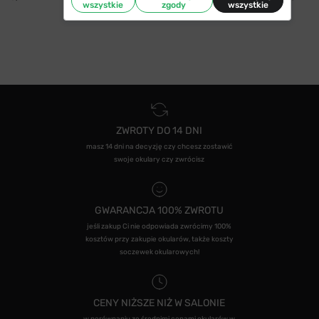
wszystkie
zgody
wszystkie
ZWROTY DO 14 DNI
masz 14 dni na decyzję czy chcesz zostawić
swoje okulary czy zwrócisz
GWARANCJA 100% ZWROTU
jeśli zakup Ci nie odpowiada zwrócimy 100%
kosztów przy zakupie okularów, także koszty
soczewek okularowych!
CENY NIŻSZE NIŻ W SALONIE