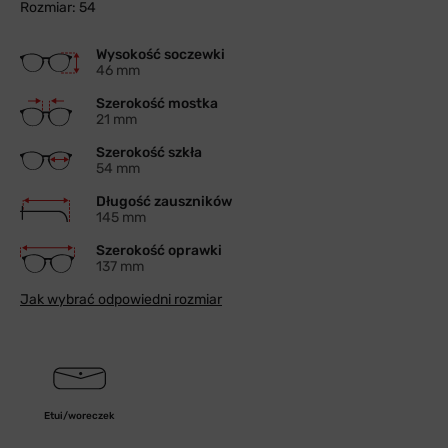
Rozmiar: 54
Wysokość soczewki
46 mm
Szerokość mostka
21 mm
Szerokość szkła
54 mm
Długość zauszników
145 mm
Szerokość oprawki
137 mm
Jak wybrać odpowiedni rozmiar
Etui/woreczek