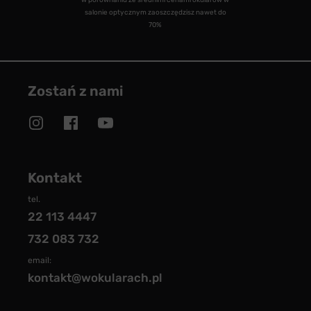
w porównaniu ze średnimi cenami okularów w
salonie optycznym zaoszczędzisz nawet do
70%
Zostań z nami
Kontakt
tel.
22 113 4447
732 083 732
email:
kontakt@wokularach.pl