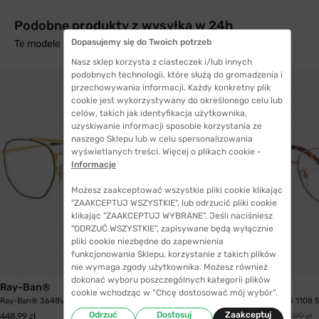
Podobne produkty z wysyłką w 24h
Dopasujemy się do Twoich potrzeb
Te modele mogą Cię zainteresować
Nasz sklep korzysta z ciasteczek i/lub innych
podobnych technologii, które służą do gromadzenia i
przechowywania informacji. Każdy konkretny plik
cookie jest wykorzystywany do określonego celu lub
celów, takich jak identyfikacja użytkownika,
uzyskiwanie informacji sposobie korzystania ze
naszego Sklepu lub w celu spersonalizowania
wyświetlanych treści. Więcej o plikach cookie -
Informacje
Możesz zaakceptować wszystkie pliki cookie klikając
"ZAAKCEPTUJ WSZYSTKIE", lub odrzucić pliki cookie
klikając "ZAAKCEPTUJ WYBRANE". Jeśli naciśniesz
"ODRZUĆ WSZYSTKIE", zapisywane będą wyłącznie
pliki cookie niezbędne do zapewnienia
funkcjonowania Sklepu, korzystanie z takich plików
nie wymaga zgody użytkownika. Możesz również
WYSYŁKA 24H
dokonać wyboru poszczególnych kategorii plików
Ray-Ban®
Michael Kors
cookie wchodząc w “Chcę dostosować mój wybór”.
Ray-Ban® 3648V 2946 54 The Marshal
Michael Kors 3035 1108
Odrzuć
Dostosuj
Zaakceptuj
318,99 zł
448,99 zł
368,99 zł