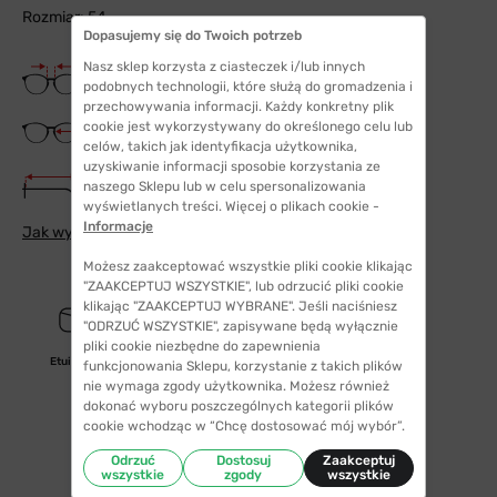
Rozmiar: 54
Dopasujemy się do Twoich potrzeb
Nasz sklep korzysta z ciasteczek i/lub innych
Szerokość mostka
18 mm
podobnych technologii, które służą do gromadzenia i
przechowywania informacji. Każdy konkretny plik
Szerokość szkła
cookie jest wykorzystywany do określonego celu lub
54 mm
celów, takich jak identyfikacja użytkownika,
uzyskiwanie informacji sposobie korzystania ze
Długość zauszników
naszego Sklepu lub w celu spersonalizowania
145 mm
wyświetlanych treści. Więcej o plikach cookie -
Informacje
Jak wybrać odpowiedni rozmiar
Możesz zaakceptować wszystkie pliki cookie klikając
"ZAAKCEPTUJ WSZYSTKIE", lub odrzucić pliki cookie
klikając "ZAAKCEPTUJ WYBRANE". Jeśli naciśniesz
"ODRZUĆ WSZYSTKIE", zapisywane będą wyłącznie
pliki cookie niezbędne do zapewnienia
Etui/woreczek
funkcjonowania Sklepu, korzystanie z takich plików
nie wymaga zgody użytkownika. Możesz również
dokonać wyboru poszczególnych kategorii plików
cookie wchodząc w “Chcę dostosować mój wybór”.
Odrzuć
Dostosuj
Zaakceptuj
wszystkie
zgody
wszystkie