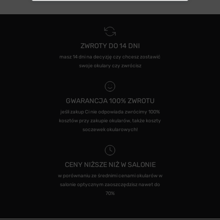
ZWROTY DO 14 DNI
masz 14 dni na decyzję czy chcesz zostawić
swoje okulary czy zwrócisz
GWARANCJA 100% ZWROTU
jeśli zakup Ci nie odpowiada zwrócimy 100%
kosztów przy zakupie okularów, także koszty
soczewek okularowych!
CENY NIŻSZE NIŻ W SALONIE
w porównaniu ze średnimi cenami okularów w
salonie optycznym zaoszczędzisz nawet do
70%