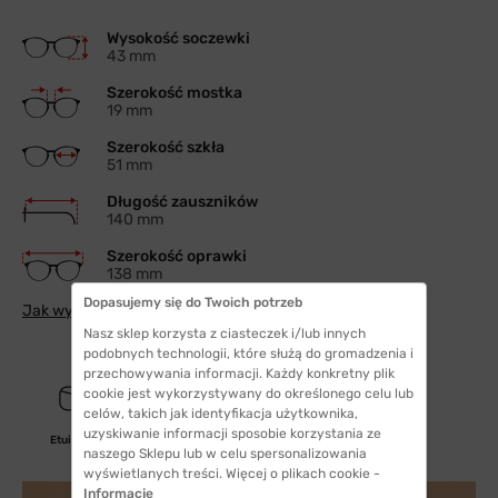
Wysokość soczewki
43 mm
Szerokość mostka
19 mm
Szerokość szkła
51 mm
Długość zauszników
140 mm
Szerokość oprawki
138 mm
Dopasujemy się do Twoich potrzeb
Jak wybrać odpowiedni rozmiar
Nasz sklep korzysta z ciasteczek i/lub innych
podobnych technologii, które służą do gromadzenia i
przechowywania informacji. Każdy konkretny plik
cookie jest wykorzystywany do określonego celu lub
celów, takich jak identyfikacja użytkownika,
uzyskiwanie informacji sposobie korzystania ze
Etui/woreczek
naszego Sklepu lub w celu spersonalizowania
wyświetlanych treści. Więcej o plikach cookie -
Informacje