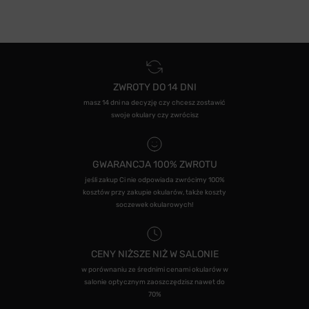
ZWROTY DO 14 DNI
masz 14 dni na decyzję czy chcesz zostawić
swoje okulary czy zwrócisz
GWARANCJA 100% ZWROTU
jeśli zakup Ci nie odpowiada zwrócimy 100%
kosztów przy zakupie okularów, także koszty
soczewek okularowych!
CENY NIŻSZE NIŻ W SALONIE
w porównaniu ze średnimi cenami okularów w
salonie optycznym zaoszczędzisz nawet do
70%