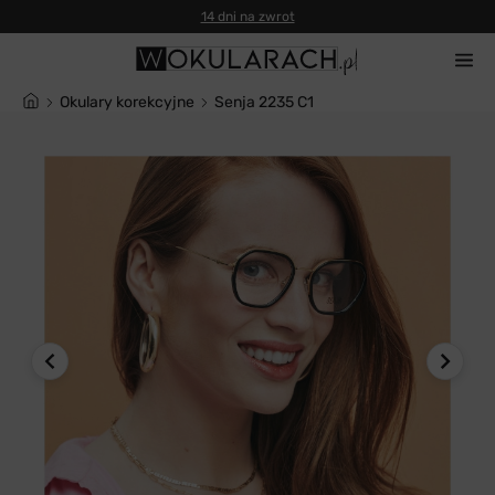
14 dni na zwrot
Okulary korekcyjne
Senja 2235 C1