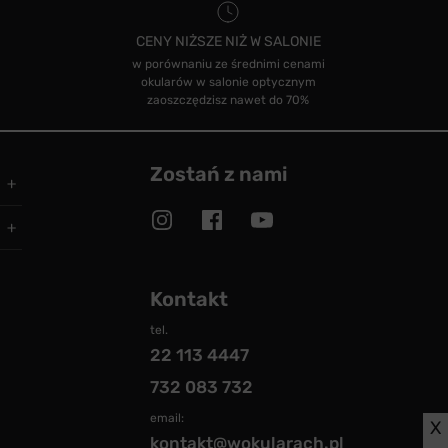
CENY NIŻSZE NIŻ W SALONIE
w porównaniu ze średnimi cenami
okularów w salonie optycznym
zaoszczędzisz nawet do 70%
Zostań z nami
Kontakt
tel.
22 113 4447
732 083 732
email:
X
kontakt@wokularach.pl