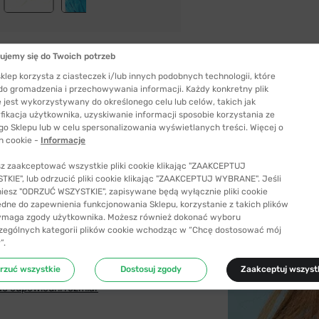
ujemy się do Twoich potrzeb
klep korzysta z ciasteczek i/lub innych podobnych technologii, które
 do gromadzenia i przechowywania informacji. Każdy konkretny plik
 jest wykorzystywany do określonego celu lub celów, takich jak
fikacja użytkownika, uzyskiwanie informacji sposobie korzystania ze
go Sklepu lub w celu spersonalizowania wyświetlanych treści. Więcej o
h cookie -
Informacje
z zaakceptować wszystkie pliki cookie klikając "ZAAKCEPTUJ
KIE", lub odrzucić pliki cookie klikając "ZAAKCEPTUJ WYBRANE". Jeśli
niesz "ODRZUĆ WSZYSTKIE", zapisywane będą wyłącznie pliki cookie
Szerokość mostka
ędne do zapewnienia funkcjonowania Sklepu, korzystanie z takich plików
19 mm
ymaga zgody użytkownika. Możesz również dokonać wyboru
zególnych kategorii plików cookie wchodząc w “Chcę dostosować mój
”.
Długość zauszników
142 mm
rzuć wszystkie
Dostosuj zgody
Zaakceptuj wszyst
ć odpowiedni rozmiar