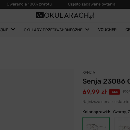
Gwarancja 100% zwrotu
Często zadawane pytania
VOUCHER
C
YJNE
OKULARY PRZECIWSŁONECZNE
SENJA
Senja 23086 
69,99 zł
199,
-65%
Najniższa cena z ostatnic
Kolor oprawki:
Czarny, Z