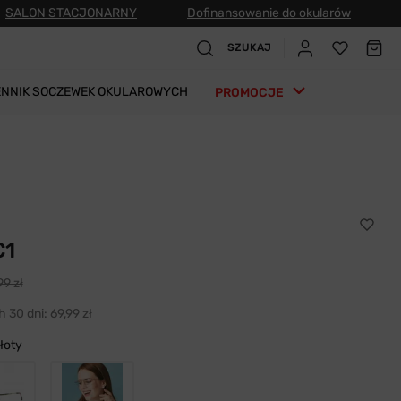
SALON STACJONARNY
Dofinansowanie do okularów
SZUKAJ
ENNIK SOCZEWEK OKULAROWYCH
PROMOCJE
C1
99 zł
h 30 dni:
69,99 zł
łoty