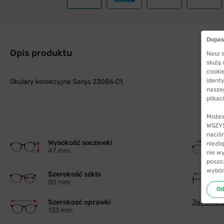
Dopas
Opis produktu
Nasz s
służą
cookie
identy
Okulary korekcyjne Senja 23086 C1.
nasze
plikac
Możes
WSZYST
naciś
Wysokość soczewki
niezb
47 mm
nie w
poszc
wybór
Szerokość szkła
50 mm
Od
Szerokość oprawki
Jak wybra
133 mm