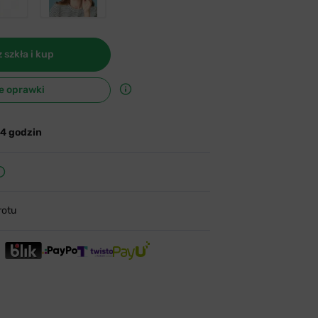
 szkła i kup
e oprawki
24 godzin
rotu