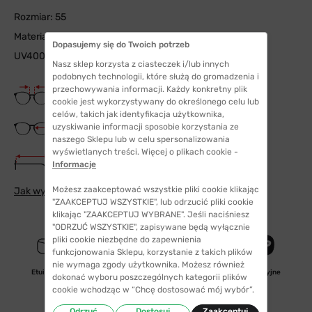
Rozmiar: 55
Materiał soczewki: TAC
Dopasujemy się do Twoich potrzeb
UV400
Nasz sklep korzysta z ciasteczek i/lub innych
podobnych technologii, które służą do gromadzenia i
Szerokość mostka
przechowywania informacji. Każdy konkretny plik
16 mm
cookie jest wykorzystywany do określonego celu lub
celów, takich jak identyfikacja użytkownika,
Szerokość szkła
uzyskiwanie informacji sposobie korzystania ze
55 mm
naszego Sklepu lub w celu spersonalizowania
wyświetlanych treści. Więcej o plikach cookie -
Długość zauszników
Informacje
140 mm
Możesz zaakceptować wszystkie pliki cookie klikając
Jak wybrać odpowiedni rozmiar
"ZAAKCEPTUJ WSZYSTKIE", lub odrzucić pliki cookie
klikając "ZAAKCEPTUJ WYBRANE". Jeśli naciśniesz
"ODRZUĆ WSZYSTKIE", zapisywane będą wyłącznie
pliki cookie niezbędne do zapewnienia
funkcjonowania Sklepu, korzystanie z takich plików
nie wymaga zgody użytkownika. Możesz również
nakładka
Etui/woreczek
przeciwsłoneczna
polaryzacyjne
dokonać wyboru poszczególnych kategorii plików
cookie wchodząc w “Chcę dostosować mój wybór”.
Odrzuć
Dostosuj
Zaakceptuj