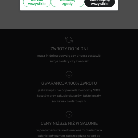
wszystkie
zgody
wszystkie
ZWROTY DO 14 DNI
masz 14 dni na decyzję czy chcesz zostawić
swoje okulary czy zwrócisz
GWARANCJA 100% ZWROTU
jeśli zakup Ci nie odpowiada zwrócimy 100%
kosztów przy zakupie okularów, także koszty
soczewek okularowych!
CENY NIŻSZE NIŻ W SALONIE
w porównaniu ze średnimi cenami okularów w
salonie optycznym zaoszczędzisz nawet do