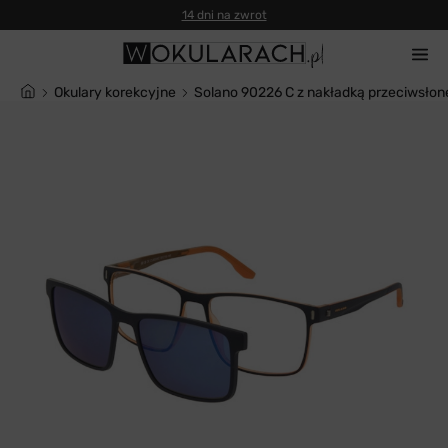
14 dni na zwrot
Okulary korekcyjne
Solano 90226 C z nakładką przeciwsłon