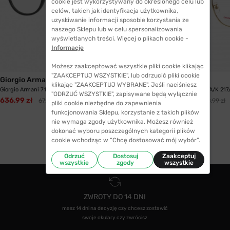
cookie jest wykorzystywany do określonego celu lub
celów, takich jak identyfikacja użytkownika,
uzyskiwanie informacji sposobie korzystania ze
naszego Sklepu lub w celu spersonalizowania
wyświetlanych treści. Więcej o plikach cookie -
Informacje
Możesz zaakceptować wszystkie pliki cookie klikając
"ZAAKCEPTUJ WSZYSTKIE", lub odrzucić pliki cookie
Giorgio Armani
Carrera
klikając "ZAAKCEPTUJ WYBRANE". Jeśli naciśniesz
Giorgio Armani 7125 5042 50
Oprawki Carrera CA/K 217
"ODRZUĆ WSZYSTKIE", zapisywane będą wyłącznie
636,99 zł
297,99 zł
672,99 zł
908,99 zł
pliki cookie niezbędne do zapewnienia
funkcjonowania Sklepu, korzystanie z takich plików
nie wymaga zgody użytkownika. Możesz również
dokonać wyboru poszczególnych kategorii plików
cookie wchodząc w “Chcę dostosować mój wybór”.
Odrzuć
Dostosuj
Zaakceptuj
wszystkie
zgody
wszystkie
ZWROTY DO 14 DNI
masz 14 dni na decyzję czy chcesz zostawić
swoje okulary czy zwrócisz