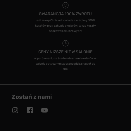
GWARANCJA 100% ZWROTU
jeśli zakup Ci nie odpowiada zwrócimy 100%
kosztów przy zakupie okularów, także koszty
soczewek okularowych!
CENY NIŻSZE NIŻ W SALONIE
w porównaniu ze średnimi cenami okularów w
salonie optycznym zaoszczędzisz nawet do
70%
Zostań z nami