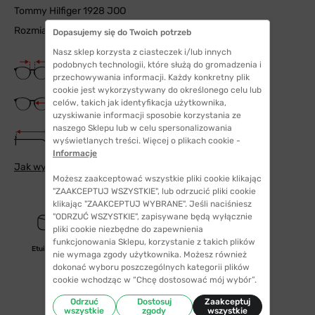
Tommy Hilfiger 1928 JOO
Rozmiar: 50
Dopasujemy się do Twoich potrzeb
Nasz sklep korzysta z ciasteczek i/lub innych
Szerokość mostka
podobnych technologii, które służą do gromadzenia i
16 mm
przechowywania informacji. Każdy konkretny plik
cookie jest wykorzystywany do określonego celu lub
Szerokość szkła
celów, takich jak identyfikacja użytkownika,
50 mm
uzyskiwanie informacji sposobie korzystania ze
naszego Sklepu lub w celu spersonalizowania
Długość zauszników
wyświetlanych treści. Więcej o plikach cookie -
130 mm
Informacje
Jak wybrać odpowiedni rozmiar
Możesz zaakceptować wszystkie pliki cookie klikając
"ZAAKCEPTUJ WSZYSTKIE", lub odrzucić pliki cookie
klikając "ZAAKCEPTUJ WYBRANE". Jeśli naciśniesz
"ODRZUĆ WSZYSTKIE", zapisywane będą wyłącznie
pliki cookie niezbędne do zapewnienia
funkcjonowania Sklepu, korzystanie z takich plików
Etui/woreczek
nie wymaga zgody użytkownika. Możesz również
dokonać wyboru poszczególnych kategorii plików
cookie wchodząc w “Chcę dostosować mój wybór”.
Odrzuć
Dostosuj
Zaakceptuj
wszystkie
zgody
wszystkie