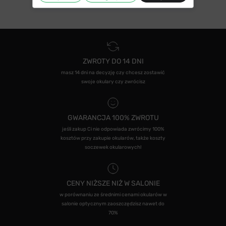
ZWROTY DO 14 DNI
masz 14 dni na decyzję czy chcesz zostawić
swoje okulary czy zwrócisz
GWARANCJA 100% ZWROTU
jeśli zakup Ci nie odpowiada zwrócimy 100%
kosztów przy zakupie okularów, także koszty
soczewek okularowych!
CENY NIŻSZE NIŻ W SALONIE
w porównaniu ze średnimi cenami okularów w
salonie optycznym zaoszczędzisz nawet do
70%