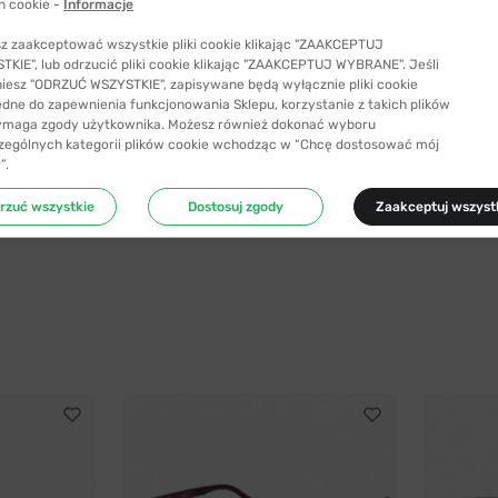
h cookie -
Informacje
145 mm
ć odpowiedni rozmiar
z zaakceptować wszystkie pliki cookie klikając "ZAAKCEPTUJ
KIE", lub odrzucić pliki cookie klikając "ZAAKCEPTUJ WYBRANE". Jeśli
niesz "ODRZUĆ WSZYSTKIE", zapisywane będą wyłącznie pliki cookie
ędne do zapewnienia funkcjonowania Sklepu, korzystanie z takich plików
ymaga zgody użytkownika. Możesz również dokonać wyboru
zególnych kategorii plików cookie wchodząc w “Chcę dostosować mój
”.
rzuć wszystkie
Dostosuj zgody
Zaakceptuj wszyst