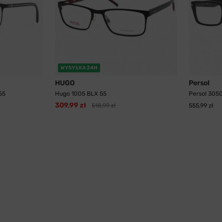
WYSYŁKA 24H
HUGO
Persol
55
Hugo 1005 BLX 55
Persol 305
309,99 zł
518,99 zł
555,99 zł