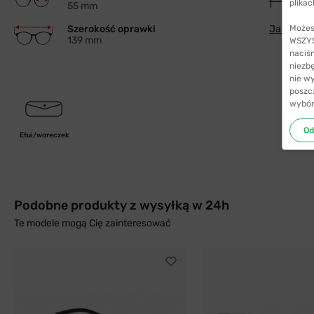
plikac
55 mm
Szerokość oprawki
Jak wybra
Możes
139 mm
WSZYST
naciś
niezb
nie w
poszc
wybór
Od
Etui/woreczek
Podobne produkty z wysyłką w 24h
Te modele mogą Cię zainteresować