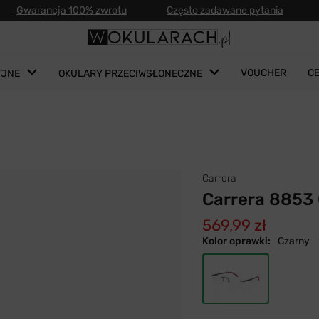
Gwarancja 100% zwrotu
Często zadawane pytania
VOUCHER
C
YJNE
OKULARY PRZECIWSŁONECZNE
Carrera
Carrera 8853 
569,99 zł
Kolor oprawki:
Czarny