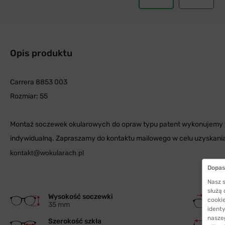
Opis produktu
Carrera 8853 003
Rozmiar: 55
Montaż soczewek okularowych do opraw typu patent wykonujemy t
indywidualną. Zapraszamy do kontaktu mailowego w celu uzyskani
kontakt@wokularach.pl
Dopas
Nasz s
służą
Wysokość soczewki
cookie
35 mm
identy
nasze
Szerokość szkła