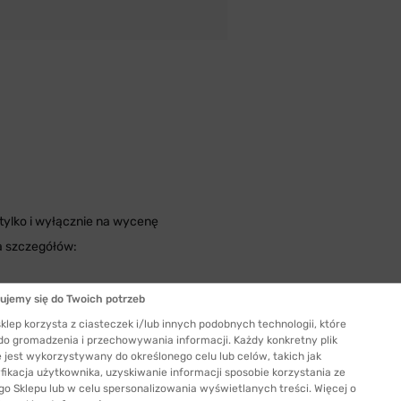
ylko i wyłącznie na wycenę
a szczegółów:
ujemy się do Twoich potrzeb
klep korzysta z ciasteczek i/lub innych podobnych technologii, które
 do gromadzenia i przechowywania informacji. Każdy konkretny plik
Szerokość mostka
 jest wykorzystywany do określonego celu lub celów, takich jak
17 mm
fikacja użytkownika, uzyskiwanie informacji sposobie korzystania ze
go Sklepu lub w celu spersonalizowania wyświetlanych treści. Więcej o
Długość zauszników