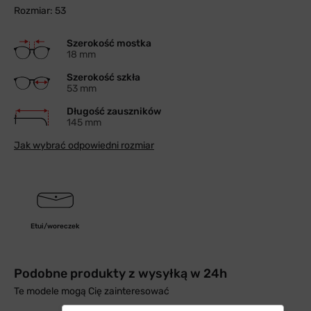
Rozmiar: 53
Szerokość mostka
18 mm
Szerokość szkła
53 mm
Długość zauszników
145 mm
Jak wybrać odpowiedni rozmiar
Etui/woreczek
Podobne produkty z wysyłką w 24h
Te modele mogą Cię zainteresować