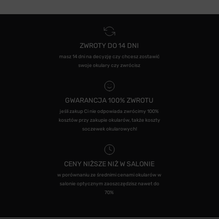
ZWROTY DO 14 DNI
masz 14 dni na decyzję czy chcesz zostawić
swoje okulary czy zwrócisz
GWARANCJA 100% ZWROTU
jeśli zakup Ci nie odpowiada zwrócimy 100%
kosztów przy zakupie okularów, także koszty
soczewek okularowych!
CENY NIŻSZE NIŻ W SALONIE
w porównaniu ze średnimi cenami okularów w
salonie optycznym zaoszczędzisz nawet do
70%