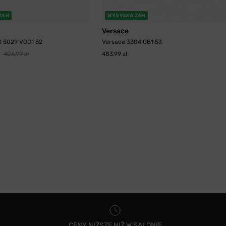
24H
WYSYŁKA 24H
Versace
 5029 V001 52
Versace 3304 GB1 53
406,99 zł
483,99 zł
CENY NIŻSZE NIŻ W SALONIE