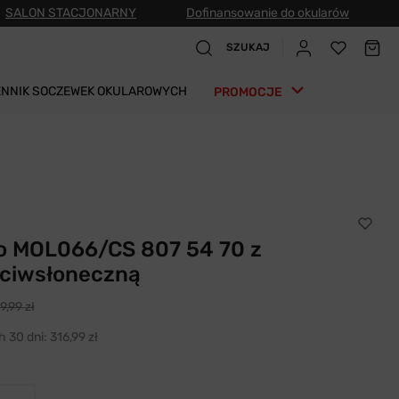
SALON STACJONARNY
Dofinansowanie do okularów
SZUKAJ
ENNIK SOCZEWEK OKULAROWYCH
PROMOCJE
o MOL066/CS 807 54 70 z
eciwsłoneczną
9,99 zł
h 30 dni:
316,99 zł