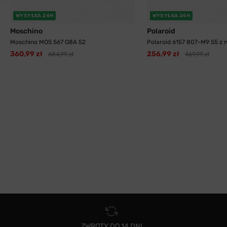
WYSYŁKA 24H
WYSYŁKA 24H
Moschino
Polaroid
Moschino MOS 567 O8A 52
Polaroid 6157 807-M9 55 z n
360,99 zł
256,99 zł
684,99 zł
469,99 zł
ZWROTY DO 14 DNI