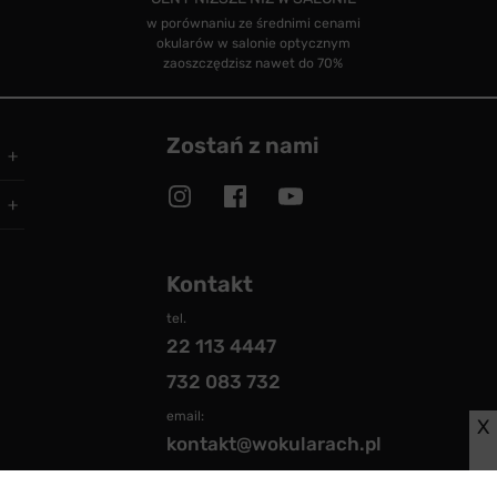
w porównaniu ze średnimi cenami
okularów w salonie optycznym
zaoszczędzisz nawet do 70%
Zostań z nami
Kontakt
tel.
22 113 4447
732 083 732
email:
X
kontakt@wokularach.pl