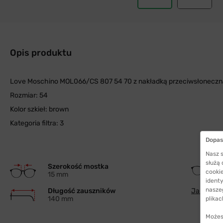
Opis produktu
Love Moschino MOL066/CS 807 54 70 z nakładką przeciwsłoneczn
Rozmiar: 54
Kolor szkieł: brown
Kategoria filtra: 3
Dopas
Nasz s
służą
Szerokość mostka
cookie
15 mm
identy
nasze
Długość zauszników
Jak wybra
140 mm
plikac
Możes