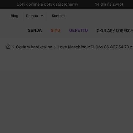
Optyk online a optyk stacjonarny
14 dni na zwrot
Blog
Pomoc
Kontakt
SENJA
SIYU
GEPETTO
OKULARY KOREKC
Okulary korekcyjne
Love Moschino MOL066 CS 807 54 70 z