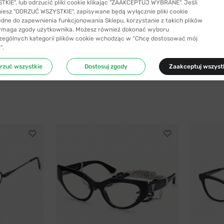
KIE", lub odrzucić pliki cookie klikając "ZAAKCEPTUJ WYBRANE". Jeśli
niesz "ODRZUĆ WSZYSTKIE", zapisywane będą wyłącznie pliki cookie
ędne do zapewnienia funkcjonowania Sklepu, korzystanie z takich plików
ymaga zgody użytkownika. Możesz również dokonać wyboru
zególnych kategorii plików cookie wchodząc w “Chcę dostosować mój
Ściereczka w
zestawie
”.
rzuć wszystkie
Dostosuj zgody
Zaakceptuj wszyst