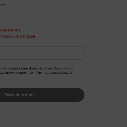
niedostępna.
TYLKO SIĘ POJAWI
 przekazujesz nam dane osobowe. Co robimy z
przeptrzymywane - te informacje znajdziesz w
Powiadom mnie