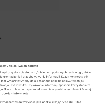
ą
ujemy się do Twoich potrzeb
klep korzysta z ciasteczek i/lub innych podobnych technologii, które
 do gromadzenia i przechowywania informacji. Każdy konkretny plik
Szerokość szkła
 jest wykorzystywany do określonego celu lub celów, takich jak
54 mm
fikacja użytkownika, uzyskiwanie informacji sposobie korzystania ze
go Sklepu lub w celu spersonalizowania wyświetlanych treści. Więcej o
ć odpowiedni rozmiar
h cookie -
Informacje
z zaakceptować wszystkie pliki cookie klikając "ZAAKCEPTUJ