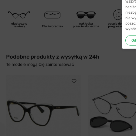
WSZYST
naciś
niezb
nie w
poszc
elastyczne
nakładka
pasują do szkieł
zawiasy
Etui/woreczek
przeciwsłoneczna
progresywnych
wybór
Od
Podobne produkty z wysyłką w 24h
Te modele mogą Cię zainteresować