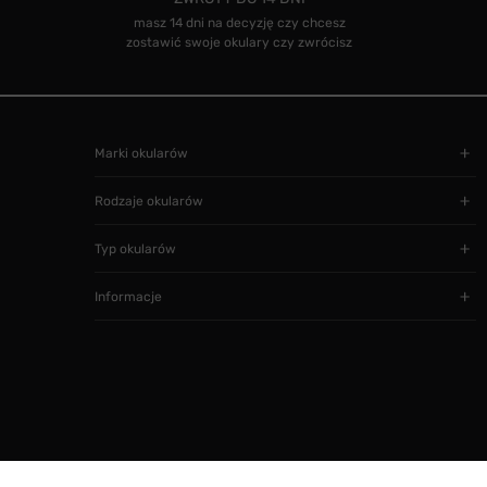
masz 14 dni na decyzję czy chcesz
zostawić swoje okulary czy zwrócisz
Marki okularów
Rodzaje okularów
Typ okularów
Informacje