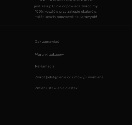
jeśli zakup Ci nie odpowiada zwrócimy
100% kosztów przy zakupie okularów,
także koszty soczewek okularowych!
Jak zamawiać
Warunki zakupów
Reklamacja
Zwrot (odstąpienie od umowy) i wymiana
Zmień ustawienia ciastek