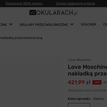
Gwarancja 100% zwrotu
Często zadawane pytania
VOUCHER
C
YJNE
OKULARY PRZECIWSŁONECZNE
 nakładką przeciwsłoneczną
Love Moschino
Love Moschin
nakładką prz
421,99 zł
67
-38%
Najniższa cena z ostatnic
Kolor oprawki:
Czarny