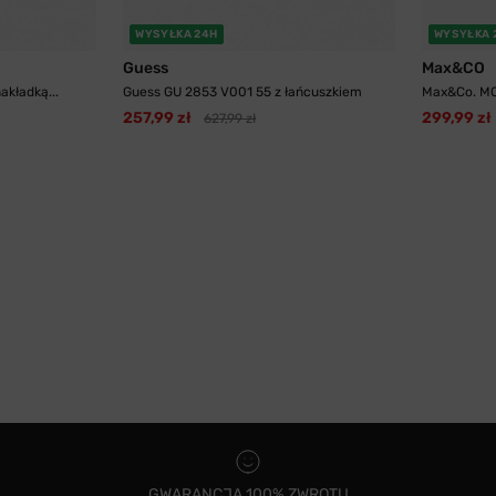
WYSYŁKA 24H
WYSYŁKA 
Guess
Max&CO
akładką...
Guess GU 2853 V001 55 z łańcuszkiem
Max&Co. MO
257,99 zł
299,99 zł
627,99 zł
GWARANCJA 100% ZWROTU