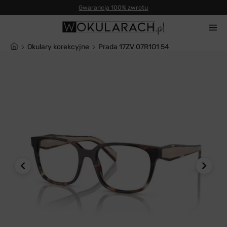
Gwarancja 100% zwrotu
Okulary korekcyjne
Prada 17ZV 07R1O1 54