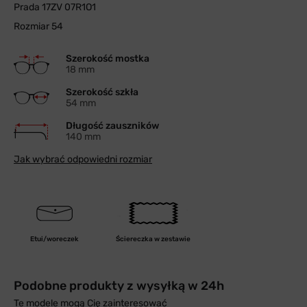
Prada 17ZV 07R1O1
Rozmiar 54
Szerokość mostka
18 mm
Szerokość szkła
54 mm
Długość zauszników
140 mm
Jak wybrać odpowiedni rozmiar
Etui/woreczek
Ściereczka w zestawie
Podobne produkty z wysyłką w 24h
Te modele mogą Cię zainteresować