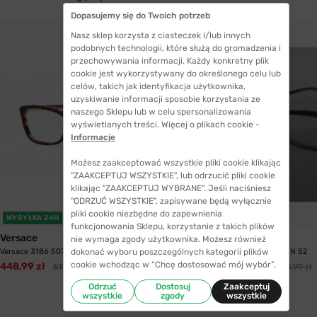
Dopasujemy się do Twoich potrzeb
Nasz sklep korzysta z ciasteczek i/lub innych
podobnych technologii, które służą do gromadzenia i
przechowywania informacji. Każdy konkretny plik
cookie jest wykorzystywany do określonego celu lub
celów, takich jak identyfikacja użytkownika,
uzyskiwanie informacji sposobie korzystania ze
naszego Sklepu lub w celu spersonalizowania
wyświetlanych treści. Więcej o plikach cookie -
Informacje
Możesz zaakceptować wszystkie pliki cookie klikając
"ZAAKCEPTUJ WSZYSTKIE", lub odrzucić pliki cookie
klikając "ZAAKCEPTUJ WYBRANE". Jeśli naciśniesz
"ODRZUĆ WSZYSTKIE", zapisywane będą wyłącznie
pliki cookie niezbędne do zapewnienia
WYSYŁKA 24H
WYSYŁKA 24H
funkcjonowania Sklepu, korzystanie z takich plików
Versace
Max Mara
nie wymaga zgody użytkownika. Możesz również
dokonać wyboru poszczególnych kategorii plików
Versace 3186 5077 54
Max Mara 1052 D5N 52
cookie wchodząc w “Chcę dostosować mój wybór”.
448,99 zł
405,99 zł
518,99 zł
658,99 zł
Odrzuć
Dostosuj
Zaakceptuj
wszystkie
zgody
wszystkie