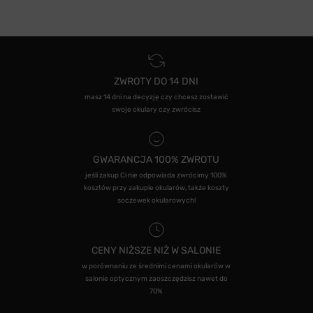
ZWROTY DO 14 DNI
masz 14 dni na decyzję czy chcesz zostawić
swoje okulary czy zwrócisz
GWARANCJA 100% ZWROTU
jeśli zakup Ci nie odpowiada zwrócimy 100%
kosztów przy zakupie okularów, także koszty
soczewek okularowych!
CENY NIŻSZE NIŻ W SALONIE
w porównaniu ze średnimi cenami okularów w
salonie optycznym zaoszczędzisz nawet do
70%