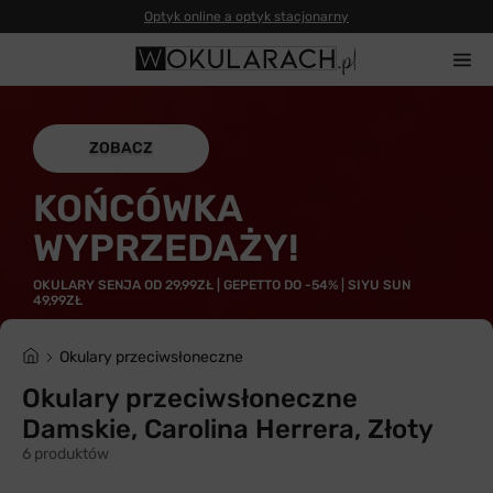
Optyk online a optyk stacjonarny
ZOBACZ
KOŃCÓWKA
WYPRZEDAŻY!
OKULARY SENJA OD 29,99ZŁ | GEPETTO DO -54% | SIYU SUN
49,99ZŁ
Okulary przeciwsłoneczne
Okulary przeciwsłoneczne
Damskie, Carolina Herrera, Złoty
6 produktów