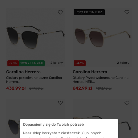
PRZYMIERZ
2 kolory
2 kolory
-25%
WYSYŁKA 24H
-46%
Carolina Herrera
Carolina Herrera
Okulary przeciwsłoneczne Carolina
Okulary Przeciwsłoneczne Carolina
Herrera...
Herrera HER...
432,99 zł
642,99 zł
577,99 zł
1193,10 zł
Dopasujemy się do Twoich potrzeb
Nasz sklep korzysta z ciasteczek i/lub innych