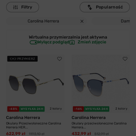
Filtry
Popularność
Carolina Herrera
Damski
Wirtualna przymierzalnia jest
aktywna
Wyłącz podgląd
Zmień zdjęcie
PRZYMIERZ
2 kolory
2 kolory
-48%
WYSYŁKA 24H
-16%
WYSYŁKA 24H
Carolina Herrera
Carolina Herrera
Okulary Przeciwsłoneczne Carolina
Okulary przeciwsłoneczne Carolina
Herrera HER...
Herrera...
622,99 zł
432,99 zł
1193,10 zł
512,99 zł