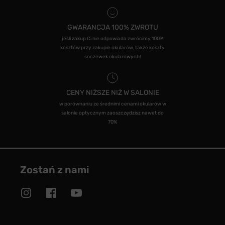
GWARANCJA 100% ZWROTU
jeśli zakup Ci nie odpowiada zwrócimy 100%
kosztów przy zakupie okularów, także koszty
soczewek okularowych!
CENY NIŻSZE NIŻ W SALONIE
w porównaniu ze średnimi cenami okularów w
salonie optycznym zaoszczędzisz nawet do
70%
Zostań z nami