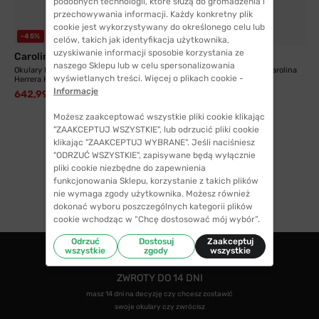
podobnych technologii, które służą do gromadzenia i
przechowywania informacji. Każdy konkretny plik
cookie jest wykorzystywany do określonego celu lub
-45%
-30%
celów, takich jak identyfikacja użytkownika,
uzyskiwanie informacji sposobie korzystania ze
Carolina Herrera
Carolina Herrera
naszego Sklepu lub w celu spersonalizowania
Okulary Przeciwsłoneczne Carolina
Okulary przeciwsłoneczne Carolina
wyświetlanych treści. Więcej o plikach cookie -
Herrera HER...
Herrera HER...
Informacje
642,99 zł
599,99 zł
1168,50 zł
861,99 zł
Możesz zaakceptować wszystkie pliki cookie klikając
"ZAAKCEPTUJ WSZYSTKIE", lub odrzucić pliki cookie
klikając "ZAAKCEPTUJ WYBRANE". Jeśli naciśniesz
"ODRZUĆ WSZYSTKIE", zapisywane będą wyłącznie
pliki cookie niezbędne do zapewnienia
1
funkcjonowania Sklepu, korzystanie z takich plików
nie wymaga zgody użytkownika. Możesz również
dokonać wyboru poszczególnych kategorii plików
cookie wchodząc w “Chcę dostosować mój wybór”.
Odrzuć
Dostosuj
Zaakceptuj
wszystkie
zgody
wszystkie
ZWROTY DO 14 DNI
masz 14 dni na decyzję czy chcesz zostawić
swoje okulary czy zwrócisz