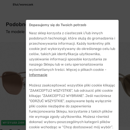
Etui/woreczek
Podobne produkty z wysyłką w 24h
Dopasujemy się do Twoich potrzeb
Te modele mogą Cię zainteresować
Nasz sklep korzysta z ciasteczek i/lub innych
podobnych technologii, które służą do gromadzenia i
przechowywania informacji. Każdy konkretny plik
cookie jest wykorzystywany do określonego celu lub
celów, takich jak identyfikacja użytkownika,
uzyskiwanie informacji sposobie korzystania ze
naszego Sklepu lub w celu spersonalizowania
wyświetlanych treści. Więcej o plikach cookie -
Informacje
Możesz zaakceptować wszystkie pliki cookie klikając
"ZAAKCEPTUJ WSZYSTKIE", lub odrzucić pliki cookie
klikając "ZAAKCEPTUJ WYBRANE". Jeśli naciśniesz
"ODRZUĆ WSZYSTKIE", zapisywane będą wyłącznie
pliki cookie niezbędne do zapewnienia
funkcjonowania Sklepu, korzystanie z takich plików
nie wymaga zgody użytkownika. Możesz również
dokonać wyboru poszczególnych kategorii plików
WYSYŁKA 24H
cookie wchodząc w “Chcę dostosować mój wybór”.