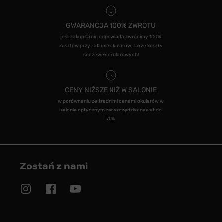
GWARANCJA 100% ZWROTU
jeśli zakup Ci nie odpowiada zwrócimy 100%
kosztów przy zakupie okularów, także koszty
soczewek okularowych!
CENY NIŻSZE NIŻ W SALONIE
w porównaniu ze średnimi cenami okularów w
salonie optycznym zaoszczędzisz nawet do
70%
Zostań z nami