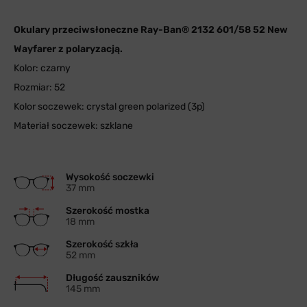
Okulary przeciwsłoneczne Ray-Ban® 2132 601/58 52 New
Wayfarer z polaryzacją.
Kolor: czarny
Rozmiar: 52
Kolor soczewek: crystal green polarized (3p)
Materiał soczewek: szklane
Wysokość soczewki
37 mm
Szerokość mostka
18 mm
Szerokość szkła
52 mm
Długość zauszników
145 mm