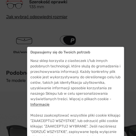
Szerokość oprawki
135 mm
Jak wybrać odpowiedni rozmiar
Dopasujemy się do Twoich potrzeb
Etui/woreczek
polaryzacyjne
Nasz sklep korzysta z ciasteczek i/lub innych
podobnych technologii, które służą do gromadzenia i
Podobne produkty z wysyłką w 24h
przechowywania informacji. Każdy konkretny plik
cookie jest wykorzystywany do określonego celu lub
Te modele mogą Cię zainteresować
celów, takich jak identyfikacja użytkownika,
uzyskiwanie informacji sposobie korzystania ze
naszego Sklepu lub w celu spersonalizowania
wyświetlanych treści. Więcej o plikach cookie -
Informacje
Możesz zaakceptować wszystkie pliki cookie klikając
"ZAAKCEPTUJ WSZYSTKIE", lub odrzucić pliki cookie
klikając "ZAAKCEPTUJ WYBRANE". Jeśli naciśniesz
"ODRZUĆ WSZYSTKIE", zapisywane będą wyłącznie