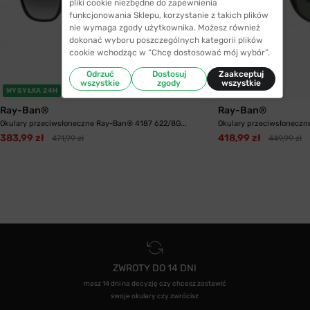
pliki cookie niezbędne do zapewnienia
funkcjonowania Sklepu, korzystanie z takich plików
nie wymaga zgody użytkownika. Możesz również
dokonać wyboru poszczególnych kategorii plików
cookie wchodząc w “Chcę dostosować mój wybór”.
Odrzuć
Dostosuj
Zaakceptuj
wszystkie
zgody
wszystkie
WYSYŁKA 24H
Ray-Ban®
Ray-Ban®
Okulary przeciwsłoneczne Ray-Ban® 4187 622/8G...
Okulary przeciwsłoneczne
383,99 zł
418,99 zł
471,99 zł
449,99 zł
ZWROTY DO 14 DNI
masz 14 dni na decyzję czy chcesz zostawić
swoje okulary czy zwrócisz