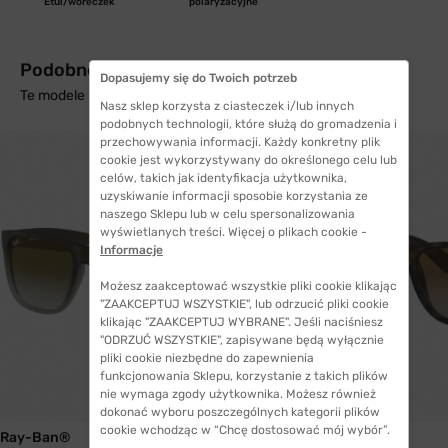
Etui/woreczek
polaryzacyjne
Podobne produkty z wysyłką w 24h
Dopasujemy się do Twoich potrzeb
Te modele mogą Cię zainteresować
Nasz sklep korzysta z ciasteczek i/lub innych
podobnych technologii, które służą do gromadzenia i
przechowywania informacji. Każdy konkretny plik
cookie jest wykorzystywany do określonego celu lub
celów, takich jak identyfikacja użytkownika,
uzyskiwanie informacji sposobie korzystania ze
naszego Sklepu lub w celu spersonalizowania
wyświetlanych treści. Więcej o plikach cookie -
Informacje
Możesz zaakceptować wszystkie pliki cookie klikając
"ZAAKCEPTUJ WSZYSTKIE", lub odrzucić pliki cookie
klikając "ZAAKCEPTUJ WYBRANE". Jeśli naciśniesz
"ODRZUĆ WSZYSTKIE", zapisywane będą wyłącznie
pliki cookie niezbędne do zapewnienia
funkcjonowania Sklepu, korzystanie z takich plików
nie wymaga zgody użytkownika. Możesz również
WYSYŁKA 24H
dokonać wyboru poszczególnych kategorii plików
cookie wchodząc w “Chcę dostosować mój wybór”.
Ray-Ban®
Ray-Ban®