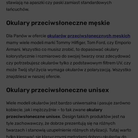
stawiają na apaszki czy paski zamiast standardowych
łańcuchów.
Okulary przeciwsłoneczne męskie
Dla Panów w ofercie
okularów przeciwsłonecznych męskich
mamy wiele modeli marki Tommy Hilfiger, Tom Ford, czy Emporio
Armani. Wszystko co musisz zrobić, to dopasować okulary
kolorystycznie i rozmiarowo do swojej twarzy oraz zdecydować
czy potrzebujesz okularów tylko z podstawowym filtrem UV, czy
może Twój styl życia wymaga okularów z polaryzacją. Wszystko
znajdziesz w naszej ofercie.
Okulary przeciwsłoneczne unisex
Wiele modeli okularów jest bardzo uniwersalna i pasuje zarówno
kobiecie, jak i mężczyźnie – to tak zwane
okulary
przeciwsłoneczne unisex
. Design takich produktów jest na
tyle zachowawczy, że dobrze prezentują się na różnych
twarzach i stanowią uzupełnienie różnych stylizacji. Tutaj warto
tylko kierować się klasycznymi metodami doboru okularów do