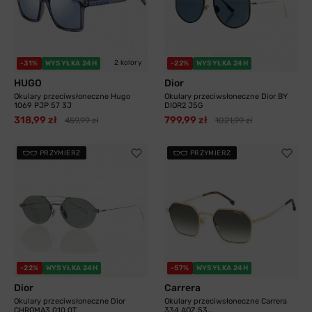
2 kolory
-31%
WYSYŁKA 24H
-22%
WYSYŁKA 24H
HUGO
Dior
Okulary przeciwsłoneczne Hugo
Okulary przeciwsłoneczne Dior BY
1069 PJP 57 3J
DIOR2 J5G
318,99 zł
799,99 zł
459,99 zł
1021,99 zł
PRZYMIERZ
PRZYMIERZ
-22%
WYSYŁKA 24H
-57%
WYSYŁKA 24H
Dior
Carrera
Okulary przeciwsłoneczne Dior
Okulary przeciwsłoneczne Carrera
CHROMA3 010 0T
334 AOZ 53...