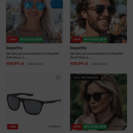
4 kolory
3 kolory
-54%
WYSYŁKA 24H
-54%
WYSYŁKA 24H
Gepetto
Gepetto
Okulary przeciwsłoneczne Gepetto
Okulary przeciwsłoneczne Gepetto
Sole Navy z...
Zenit Gray z...
109,99 zł
109,99 zł
240,00 zł
240,00 zł
PRZYMIERZ
3 kolory
3 kolory
-35%
-59%
WYSYŁKA 24H