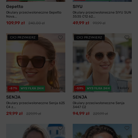
Gepetto
SIYU
Okulary przeciwsłoneczne Gepetto
Okulary przeciwsłoneczne SIYU SUN
Nova...
3535 C12 62...
109,99 zł
49,99 zł
240,00 zł
99,99 zł
PRZYMIERZ
PRZYMIERZ
2 kolory
3 kolory
-87%
WYSYŁKA 24H
-59%
WYSYŁKA 24H
SENJA
SENJA
Okulary przeciwsłoneczne Senja 625
Okulary przeciwsłoneczne Senja
C4 z...
3447 C2
29,99 zł
94,99 zł
229,99 zł
229,99 zł