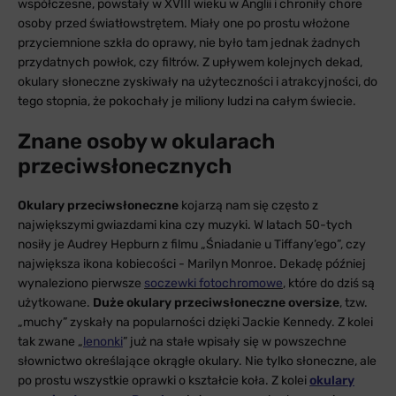
współczesne, powstały w XVIII wieku w Anglii i chroniły chore
osoby przed światłowstrętem. Miały one po prostu włożone
przyciemnione szkła do oprawy, nie było tam jednak żadnych
przydatnych powłok, czy filtrów. Z upływem kolejnych dekad,
okulary słoneczne zyskiwały na użyteczności i atrakcyjności, do
tego stopnia, że pokochały je miliony ludzi na całym świecie.
Znane osoby w okularach
przeciwsłonecznych
Okulary przeciwsłoneczne
kojarzą nam się często z
największymi gwiazdami kina czy muzyki. W latach 50-tych
nosiły je Audrey Hepburn z filmu „Śniadanie u Tiffany’ego”, czy
największa ikona kobiecości - Marilyn Monroe. Dekadę później
wynaleziono pierwsze
soczewki fotochromowe
, które do dziś są
użytkowane.
Duże okulary przeciwsłoneczne oversize
, tzw.
„muchy” zyskały na popularności dzięki Jackie Kennedy. Z kolei
tak zwane „
lenonki
” już na stałe wpisały się w powszechne
słownictwo określające okrągłe okulary. Nie tylko słoneczne, ale
po prostu wszystkie oprawki o kształcie koła. Z kolei
okulary