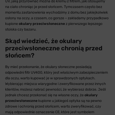
UV, jaką przyrównać można do kremu z filtrem, jaki stosujemy
na ciało chroniąc je przed słońcem. Tymczasem często bez
momentu zastanowienia wychodzimy z domu bez jakiejkolwiek
osłony na oczy, a czasem, co gorsze – zakładamy przypadkowo
kupione
okulary przeciwsłoneczne
z pierwszego lepszego
stoiska czy bazaru.
Skąd wiedzieć, że okulary
przeciwsłoneczne chronią przed
słońcem?
By mieć przekonanie, że okulary słoneczne posiadają
odpowiedni filtr UV400, który jest właściwym zabezpieczeniem
dla oczu, warto kupować je w sprawdzonych optykach.
Wybierając miejsca wiarygodne i zweryfikowane przez innych
klientów, możesz nabrać pewności, że wybierasz dobrze. Jeśli
jednak chcesz przekonać się na własne oczy, że
okulary
przeciwsłoneczne
kupione u jakiegoś optyka są na pewno
zdrowe i ochronią przed słońcem, warto zweryfikować, czy
mają odpowiednie oznaczenie CE, które jest symbolem