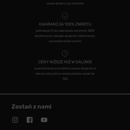
swoje okulary czy zwrócisz
GWARANCJA 100% ZWROTU
jeśli zakup Ci nie odpowiada zwrócimy 100%
kosztów przy zakupie okularów, także koszty
soczewek okularowych!
CENY NIŻSZE NIŻ W SALONIE
w porównaniu ze średnimi cenami okularów w
salonie optycznym zaoszczędzisz nawet do
70%
Zostań z nami