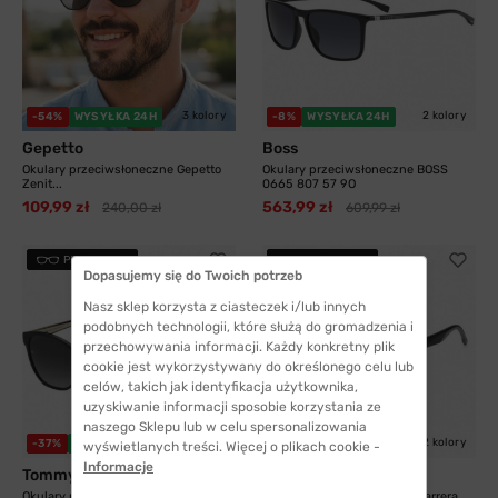
3 kolory
2 kolory
-54%
WYSYŁKA 24H
-8%
WYSYŁKA 24H
Gepetto
Boss
Okulary przeciwsłoneczne Gepetto
Okulary przeciwsłoneczne BOSS
Zenit...
0665 807 57 9O
109,99 zł
563,99 zł
240,00 zł
609,99 zł
PRZYMIERZ
PRZYMIERZ
Dopasujemy się do Twoich potrzeb
Nasz sklep korzysta z ciasteczek i/lub innych
podobnych technologii, które służą do gromadzenia i
przechowywania informacji. Każdy konkretny plik
cookie jest wykorzystywany do określonego celu lub
celów, takich jak identyfikacja użytkownika,
uzyskiwanie informacji sposobie korzystania ze
naszego Sklepu lub w celu spersonalizowania
2 kolory
2 kolory
-37%
WYSYŁKA 24H
-21%
WYSYŁKA 24H
wyświetlanych treści. Więcej o plikach cookie -
Informacje
Tommy Hilfiger
Carrera
Okulary przeciwsłoneczne Tommy
Okulary przeciwsłoneczne Carrera