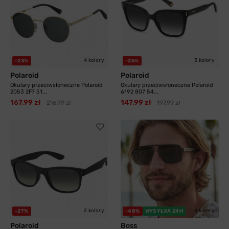
4 kolory
3 kolory
-23%
-25%
Polaroid
Polaroid
Okulary przeciwsłoneczne Polaroid
Okulary przeciwsłoneczne Polaroid
2053 2F7 51...
6192 807 54...
167,99 zł
147,99 zł
216,99 zł
197,99 zł
2 kolory
4 kolory
-27%
-48%
WYSYŁKA 24H
Polaroid
Boss