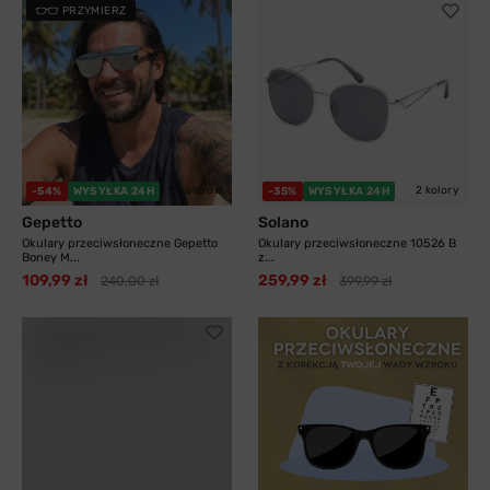
PRZYMIERZ
11 kolorów
2 kolory
-54%
WYSYŁKA 24H
-35%
WYSYŁKA 24H
Gepetto
Solano
Okulary przeciwsłoneczne Gepetto
Okulary przeciwsłoneczne 10526 B
Boney M...
z...
109,99 zł
259,99 zł
240,00 zł
399,99 zł