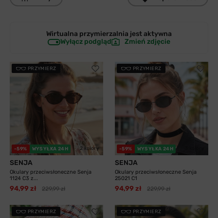
Wirtualna przymierzalnia jest
aktywna
Wyłącz podgląd
Zmień zdjęcie
PRZYMIERZ
PRZYMIERZ
2 kolory
3 kolory
-59%
WYSYŁKA 24H
-59%
WYSYŁKA 24H
SENJA
SENJA
Okulary przeciwsłoneczne Senja
Okulary przeciwsłoneczne Senja
1124 C3 z...
25021 C1
94,99 zł
94,99 zł
229,99 zł
229,99 zł
PRZYMIERZ
PRZYMIERZ