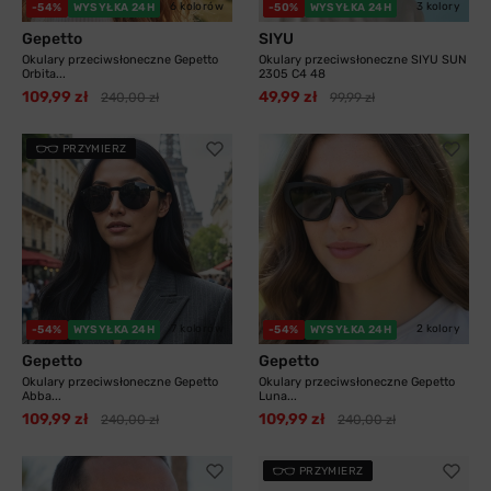
6 kolorów
3 kolory
-54%
WYSYŁKA 24H
-50%
WYSYŁKA 24H
Gepetto
SIYU
Okulary przeciwsłoneczne Gepetto
Okulary przeciwsłoneczne SIYU SUN
Orbita...
2305 C4 48
109,99 zł
49,99 zł
240,00 zł
99,99 zł
PRZYMIERZ
7 kolorów
2 kolory
-54%
WYSYŁKA 24H
-54%
WYSYŁKA 24H
Gepetto
Gepetto
Okulary przeciwsłoneczne Gepetto
Okulary przeciwsłoneczne Gepetto
Abba...
Luna...
109,99 zł
109,99 zł
240,00 zł
240,00 zł
PRZYMIERZ