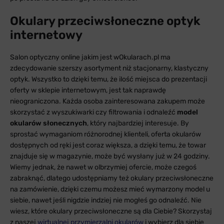
Okulary przeciwsłoneczne optyk
internetowy
Salon optyczny online jakim jest wOkularach.pl ma
zdecydowanie szerszy asortyment niż stacjonarny, klastyczny
optyk. Wszystko to dzięki temu, że ilość miejsca do prezentacji
oferty w sklepie internetowym, jest tak naprawdę
nieograniczona. Każda osoba zainteresowana zakupem może
skorzystać z wyszukiwarki czy filtrowania i odnaleźć
model
okularów słonecznych
, który najbardziej interesuje. By
sprostać wymaganiom różnorodnej klienteli, oferta okularów
dostępnych od ręki jest coraz większa, a dzięki temu, że towar
znajduje się w magazynie, może być wysłany już w 24 godziny.
Wiemy jednak, że nawet w olbrzymiej ofercie, może czegoś
zabraknąć, dlatego udostępniamy też okulary przeciwsłoneczne
na zamówienie, dzięki czemu możesz mieć wymarzony model u
siebie, nawet jeśli nigdzie indziej nie mogłeś go odnaleźć. Nie
wiesz, które okulary przeciwsłoneczne są dla Ciebie? Skorzystaj
z naszej
wirtualnej przymierzalni okularów
i wybierz dla siebie