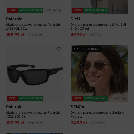
6 kolorów
3 kolory
-18%
WYSYŁKA 24H
-50%
WYSYŁKA 24H
Polaroid
SIYU
Okulary przeciwsłoneczne Polaroid
Okulary przeciwsłoneczne SIYU SUN
2141 VGL 57...
3404 C3 62
158,99 zł
49,99 zł
192,99 zł
99,99 zł
PRZYMIERZ
2 kolory
-39%
WYSYŁKA 24H
-59%
WYSYŁKA 24H
Polaroid
SENJA
Okulary przeciwsłoneczne Polaroid
Okulary przeciwsłoneczne Senja x
7029 807 68...
Paula...
133,99 zł
94,99 zł
220,99 zł
229,99 zł