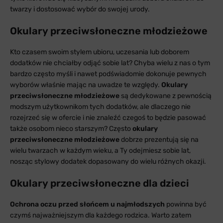
twarzy i dostosować wybór do swojej urody.
Okulary przeciwsłoneczne młodzieżowe
Kto czasem swoim stylem ubioru, uczesania lub doborem
dodatków nie chciałby odjąć sobie lat? Chyba wielu z nas o tym
bardzo często myśli i nawet podświadomie dokonuje pewnych
wyborów właśnie mając na uwadze te względy.
Okulary
przeciwsłoneczne młodzieżowe
są dedykowane z pewnością
modszym użytkownikom tych dodatków, ale dlaczego nie
rozejrzeć się w ofercie i nie znaleźć czegoś to będzie pasować
także osobom nieco starszym? Często
okulary
przeciwsłoneczne młodzieżowe
dobrze prezentują się na
wielu twarzach w każdym wieku, a Ty odejmiesz sobie lat,
nosząc stylowy dodatek dopasowany do wielu różnych okazji.
Okulary przeciwsłoneczne dla dzieci
Ochrona oczu przed słońcem u najmłodszych
powinna być
czymś najważniejszym dla każdego rodzica. Warto zatem