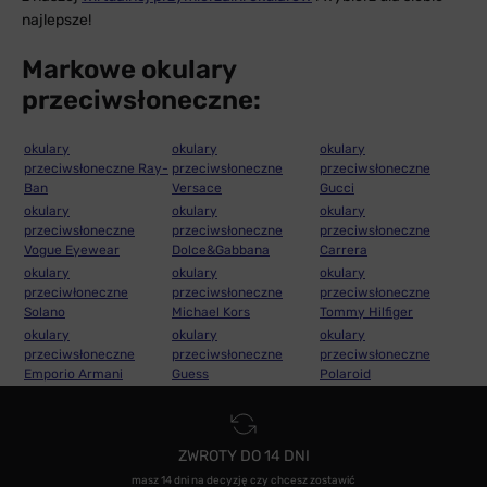
najlepsze!
Markowe okulary
przeciwsłoneczne:
okulary
okulary
okulary
przeciwsłoneczne Ray-
przeciwsłoneczne
przeciwsłoneczne
Ban
Versace
Gucci
okulary
okulary
okulary
przeciwsłoneczne
przeciwsłoneczne
przeciwsłoneczne
Vogue Eyewear
Dolce&Gabbana
Carrera
okulary
okulary
okulary
przeciwłoneczne
przeciwsłoneczne
przeciwsłoneczne
Solano
Michael Kors
Tommy Hilfiger
okulary
okulary
okulary
przeciwsłoneczne
przeciwsłoneczne
przeciwsłoneczne
Emporio Armani
Guess
Polaroid
ZWROTY DO 14 DNI
masz 14 dni na decyzję czy chcesz zostawić