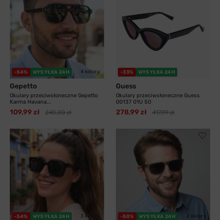
4 kolory
-54%
WYSYŁKA 24H
-33%
WYSYŁKA 24H
Gepetto
Guess
Okulary przeciwsłoneczne Gepetto
Okulary przeciwsłoneczne Guess
Karma Havana...
00137 01U 50
109,99 zł
278,99 zł
240,00 zł
417,99 zł
3 kolory
2 kolory
-54%
WYSYŁKA 24H
-50%
WYSYŁKA 24H