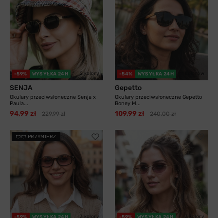
2 kolory
11 kolorów
-59%
WYSYŁKA 24H
-54%
WYSYŁKA 24H
SENJA
Gepetto
Okulary przeciwsłoneczne Senja x
Okulary przeciwsłoneczne Gepetto
Paula...
Boney M...
94,99 zł
109,99 zł
229,99 zł
240,00 zł
PRZYMIERZ
3 kolory
3 kolory
-59%
WYSYŁKA 24H
-59%
WYSYŁKA 24H