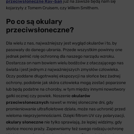
przeciwsłoneczne Ray-ban
już na zawsze będą nam się
kojarzyły z Tomem Cruisem, czy Willem Smithem.
Po co są okulary
przeciwsłoneczne?
Dla wielu z nas, najważniejszy jest wygląd okularów i to, by
pasowały do danego ubrania. Przede wszystkim powinny one
jednak pełnić rolę ochronną dla naszego narządu wzroku.
Dostarcza on nam bowiem wielu bodźców z otaczającego nas
świata i jest jednym z najważniejszych zmysłów człowieka.
Oczy poddane długotrwałej ekspozycji na słońce bez żadnej
ochrony, podobnie jak skóra człowieka mogą zostać poparzone
lub będą podatne na choroby, w tym między innymi nowotwory
gałki ocznej czy powiek. Noszenie
okularów
przeciwsłonecznych
nawet w mniej słoneczne dni, gdy
promieniowanie ultrafioletowe działa, może nas uchronić przed
wieloma nieprzyjemnościami. Dzięki filtrom UV czy polaryzacji,
okulary słoneczne
nie tylko sprawiają, że lepiej widzimy, gdy
słońce mocno praży. Zapewniamy też swego rodzaju ochronę