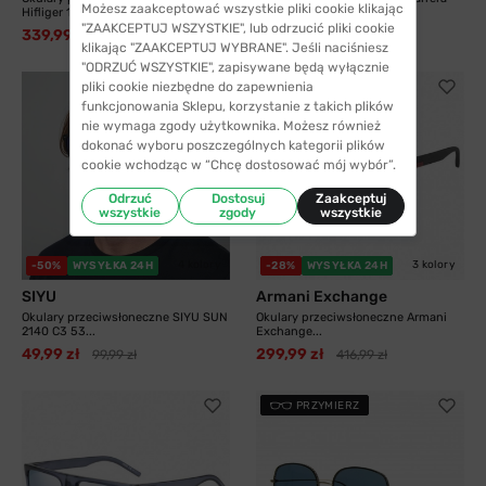
Możesz zaakceptować wszystkie pliki cookie klikając
Hifliger 1811...
8055 003 58...
"ZAAKCEPTUJ WSZYSTKIE", lub odrzucić pliki cookie
339,99 zł
325,99 zł
538,99 zł
413,99 zł
klikając "ZAAKCEPTUJ WYBRANE". Jeśli naciśniesz
"ODRZUĆ WSZYSTKIE", zapisywane będą wyłącznie
pliki cookie niezbędne do zapewnienia
funkcjonowania Sklepu, korzystanie z takich plików
nie wymaga zgody użytkownika. Możesz również
dokonać wyboru poszczególnych kategorii plików
cookie wchodząc w “Chcę dostosować mój wybór”.
Odrzuć
Dostosuj
Zaakceptuj
wszystkie
zgody
wszystkie
4 kolory
3 kolory
-50%
WYSYŁKA 24H
-28%
WYSYŁKA 24H
SIYU
Armani Exchange
Okulary przeciwsłoneczne SIYU SUN
Okulary przeciwsłoneczne Armani
2140 C3 53...
Exchange...
49,99 zł
299,99 zł
99,99 zł
416,99 zł
PRZYMIERZ