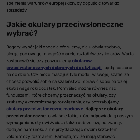
spełnienia warunków europejskich, by dopuścić towar do
sprzedaży.
Jakie okulary przeciwsłoneczne
wybrać?
Bogaty wybór jaki obecnie oferujemy, nie ułatwia zadania,
biorąc pod uwagę mnogość marek, kształtów czy kolorów. Warto
zastanowić się czy poszukujemy
okularów
przeciwsłonecznych dobranych do stylizacji
i będą noszone
na co dzień. Czy może masz już tyle modeli w swojej szafie, że
chcesz pozwolić sobie na szaleństwo i sprawić sobie bardziej
ekstrawagancki dodatek. Pomyśleć można również nad
funduszami, które chcemy przeznaczyć na okulary, czy
szukamy ekonomicznego rozwiązania, czy potrzebujemy
okulary przeciwsłoneczne markowe
.
Najlepsze okulary
przeciwsłoneczne
to właśnie takie, które odpowiadają naszym
wymaganiom, stylowi życia, a także dobrze leżą na twarzy,
dodając nam uroku a nie przytłaczając swoim kształtem,
kolorem czy rozmiarem. Pamiętajmy, że mają stanowić