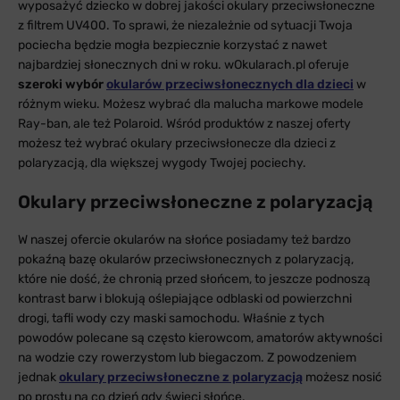
wyposażyć dziecko w dobrej jakości okulary przeciwsłoneczne
z filtrem UV400. To sprawi, że niezależnie od sytuacji Twoja
pociecha będzie mogła bezpiecznie korzystać z nawet
najbardziej słonecznych dni w roku. wOkularach.pl oferuje
szeroki wybór
okularów przeciwsłonecznych dla dzieci
w
różnym wieku. Możesz wybrać dla malucha markowe modele
Ray-ban, ale też Polaroid. Wśród produktów z naszej oferty
możesz też wybrać okulary przeciwsłonecze dla dzieci z
polaryzacją, dla większej wygody Twojej pociechy.
Okulary przeciwsłoneczne z polaryzacją
W naszej ofercie okularów na słońce posiadamy też bardzo
pokaźną bazę okularów przeciwsłonecznych z polaryzacją,
które nie dość, że chronią przed słońcem, to jeszcze podnoszą
kontrast barw i blokują oślepiające odblaski od powierzchni
drogi, tafli wody czy maski samochodu. Właśnie z tych
powodów polecane są często kierowcom, amatorów aktywności
na wodzie czy rowerzystom lub biegaczom. Z powodzeniem
jednak
okulary przeciwsłoneczne z polaryzacją
możesz nosić
po prostu na co dzień gdy świeci słońce.