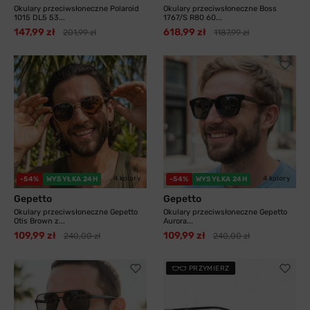
Okulary przeciwsłoneczne Polaroid
Okulary przeciwsłoneczne Boss
1015 DL5 53...
1767/S R80 60...
147,99 zł
618,99 zł
201,99 zł
1187,99 zł
4 kolory
4 kolory
-54%
WYSYŁKA 24H
-54%
WYSYŁKA 24H
Gepetto
Gepetto
Okulary przeciwsłoneczne Gepetto
Okulary przeciwsłoneczne Gepetto
Otis Brown z...
Aurora...
109,99 zł
109,99 zł
240,00 zł
240,00 zł
PRZYMIERZ