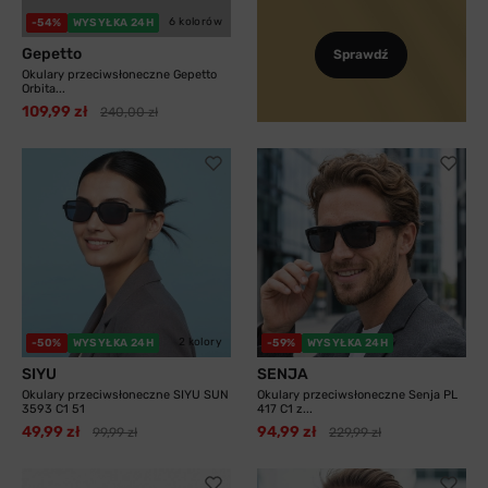
6 kolorów
-54%
WYSYŁKA 24H
Gepetto
Sprawdź
Okulary przeciwsłoneczne Gepetto
Orbita...
109,99 zł
240,00 zł
2 kolory
-50%
WYSYŁKA 24H
-59%
WYSYŁKA 24H
SIYU
SENJA
Okulary przeciwsłoneczne SIYU SUN
Okulary przeciwsłoneczne Senja PL
3593 C1 51
417 C1 z...
49,99 zł
94,99 zł
99,99 zł
229,99 zł