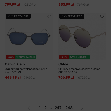
799,99 zł
333,99 zł
1021,99 zł
769,99 zł
PRZYMIERZ
PRZYMIERZ
-53%
WYSYŁKA 24H
-28%
WYSYŁKA 24H
Calvin Klein
Chloe
Okulary przeciwsłoneczne Calvin
Okulary przeciwsłoneczne Chloe
Klein 18112S...
0055S 003 62
448,99 zł
766,99 zł
949,99 zł
1070,99 zł
1
2
247
248