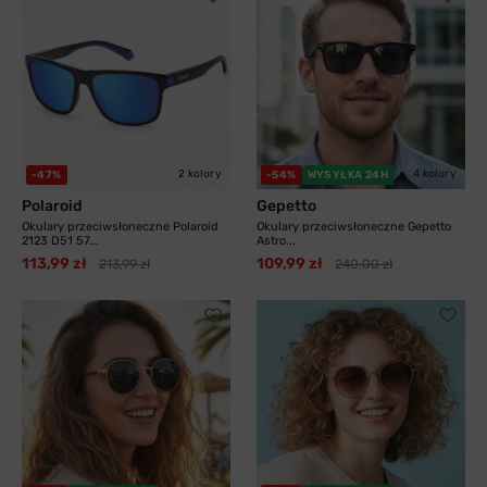
2 kolory
4 kolory
-47%
-54%
WYSYŁKA 24H
Polaroid
Gepetto
Okulary przeciwsłoneczne Polaroid
Okulary przeciwsłoneczne Gepetto
2123 D51 57...
Astro...
113,99 zł
109,99 zł
213,99 zł
240,00 zł