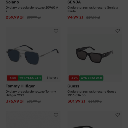
Solano
SENJA
Okulary przeciwsłoneczne 20960 A
Okulary przeciwsłoneczne Senja x
z...
Paula...
259,99 zł
94,99 zł
399,99 zł
229,99 zł
3 kolory
-44%
WYSYŁKA 24H
-47%
WYSYŁKA 24H
Tommy Hilfiger
Guess
Okulary przeciwsłoneczne Tommy
Okulary przeciwsłoneczne Guess
Hilfiger 2192...
7916 01A 55
376,99 zł
301,99 zł
672,99 zł
564,99 zł