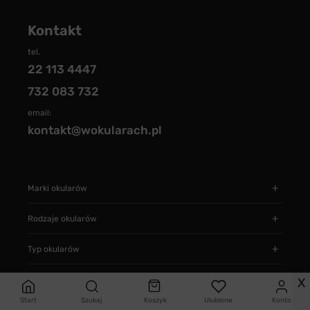
Kontakt
tel.
22 113 4447
732 083 732
email:
kontakt@wokularach.pl
Marki okularów
Rodzaje okularów
Typ okularów
Informacje
X
Start
Szukaj
Koszyk
Ulubione
Konto
Jak zamawiać