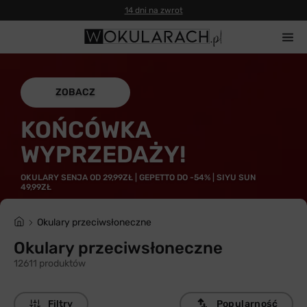
Gwarancja 100% zwrotu
ZOBACZ
KOŃCÓWKA
WYPRZEDAŻY!
OKULARY SENJA OD 29,99ZŁ | GEPETTO DO -54% | SIYU SUN
49,99ZŁ
Okulary przeciwsłoneczne
Okulary przeciwsłoneczne
12611 produktów
Filtry
Popularność