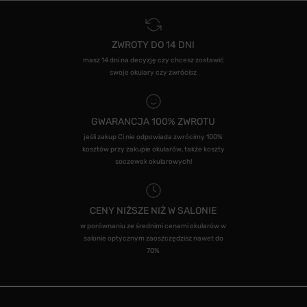
ZWROTY DO 14 DNI
masz 14 dni na decyzję czy chcesz zostawić
swoje okulary czy zwrócisz
GWARANCJA 100% ZWROTU
jeśli zakup Ci nie odpowiada zwrócimy 100%
kosztów przy zakupie okularów, także koszty
soczewek okularowych!
CENY NIŻSZE NIŻ W SALONIE
w porównaniu ze średnimi cenami okularów w
salonie optycznym zaoszczędzisz nawet do
70%