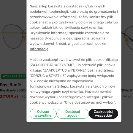
Nasz sklep korzysta z ciasteczek i/lub innych
podobnych technologii, które służą do gromadzenia i
przechowywania informacji. Każdy konkretny plik
cookie jest wykorzystywany do określonego celu lub
celów, takich jak identyfikacja użytkownika,
uzyskiwanie informacji sposobie korzystania ze
naszego Sklepu lub w celu spersonalizowania
wyświetlanych treści. Więcej o plikach cookie -
Informacje
Możesz zaakceptować wszystkie pliki cookie klikając
"ZAAKCEPTUJ WSZYSTKIE", lub odrzucić pliki cookie
klikając "ZAAKCEPTUJ WYBRANE". Jeśli naciśniesz
"ODRZUĆ WSZYSTKIE", zapisywane będą wyłącznie
WYSYŁKA 24H
WYSYŁKA 24H
pliki cookie niezbędne do zapewnienia
Ray-Ban®
Ray-Ban®
funkcjonowania Sklepu, korzystanie z takich plików
Ray-Ban® 3582V 2945 51 David
Ray-Ban® 3582V 2946 51
nie wymaga zgody użytkownika. Możesz również
377,99 zł
393,99 zł
399,99 zł
405,99 zł
dokonać wyboru poszczególnych kategorii plików
cookie wchodząc w “Chcę dostosować mój wybór”.
Odrzuć
Dostosuj
Zaakceptuj
wszystkie
zgody
wszystkie