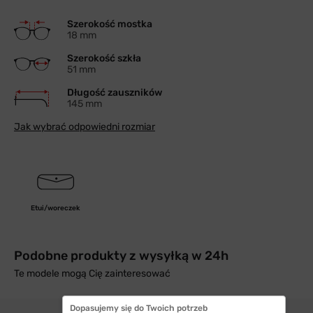
Szerokość mostka
18 mm
Szerokość szkła
51 mm
Długość zauszników
145 mm
Jak wybrać odpowiedni rozmiar
Etui/woreczek
Podobne produkty z wysyłką w 24h
Te modele mogą Cię zainteresować
Dopasujemy się do Twoich potrzeb